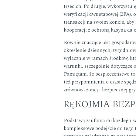
trzecich. Po drugie, wykorzystuj
weryfikacji dwuetapowej (2FA), o
transakcji na swoim koncie, aby
kooperacji z ochroną kasyna daje
Równie znaczące jest gospodarow
określenie dziennych, tygodnio
wyłącznie w ramach środków, któ
warunki, szczególnie dotyczące 
Pamiętam, że bezpieczeństwo to 
też przypomnienia o czasie spędz
zrównoważonej i bezpiecznej gry
RĘKOJMIA BEZ
Podstawą zaufania do każdego ka
kompleksowe podejście do tego 