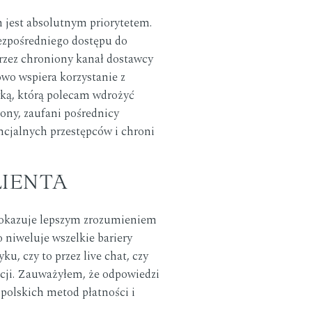
jest absolutnym priorytetem.
bezpośredniego dostępu do
rzez chroniony kanał dostawcy
wo wspiera korzystanie z
yką, którą polecam wdrożyć
ony, zaufani pośrednicy
ncjalnych przestępców i chroni
LIENTA
 pokazuje lepszym zrozumieniem
o niweluje wszelkie bariery
, czy to przez live chat, czy
kcji. Zauważyłem, że odpowiedzi
 polskich metod płatności i