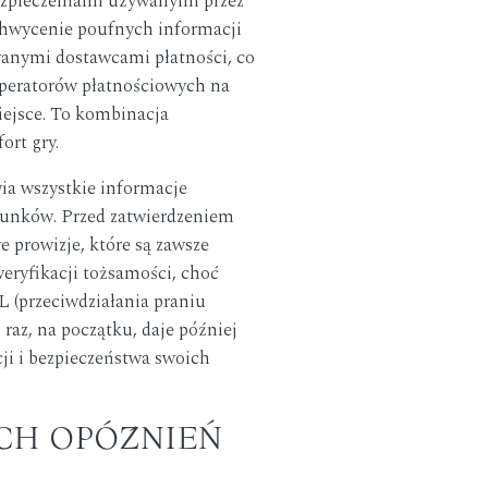
bezpieczeniami używanymi przez
echwycenie poufnych informacji
wanymi dostawcami płatności, co
operatorów płatnościowych na
iejsce. To kombinacja
ort gry.
ia wszystkie informacje
arunków. Przed zatwierdzeniem
 prowizje, które są zawsze
eryfikacji tożsamości, choć
 (przeciwdziałania praniu
raz, na początku, daje później
cji i bezpieczeństwa swoich
CH OPÓŹNIEŃ