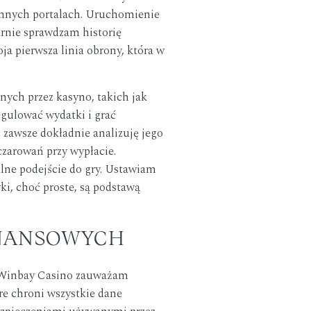
a innych portalach. Uruchomienie
arnie sprawdzam historię
a pierwsza linia obrony, która w
ych przez kasyno, takich jak
gulować wydatki i grać
zawsze dokładnie analizuję jego
czarowań przy wypłacie.
alne podejście do gry. Ustawiam
ki, choć proste, są podstawą
INANSOWYCH
Na Winbay Casino zauważam
e chroni wszystkie dane