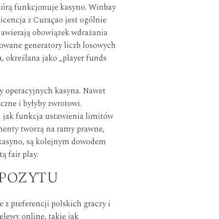
którą funkcjonuje kasyno. Winbay
licencja z Curaçao jest ogólnie
Zawierają obowiązek wdrażania
owane generatory liczb losowych
 określana jako „player funds
y operacyjnych kasyna. Nawet
zne i byłyby zwrotowi.
 jak funkcja ustawienia limitów
lementy tworzą na ramy prawne,
e kasyno, są kolejnym dowodem
ą fair play.
EPOZYTU
 preferencji polskich graczy i
lewy online, takie jak