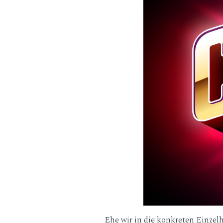
Ehe wir in die konkreten Einzel