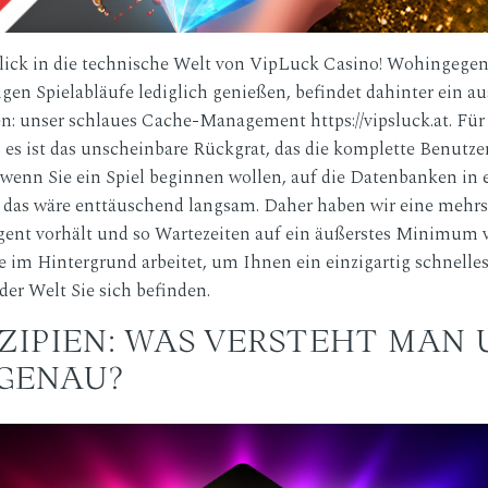
ick in die technische Welt von VipLuck Casino! Wohingegen d
igen Spielabläufe lediglich genießen, befindet dahinter ein a
ben: unser schlaues Cache-Management
https://vipsluck.at
. Fü
i; es ist das unscheinbare Rückgrat, das die komplette Benutz
, wenn Sie ein Spiel beginnen wollen, auf die Datenbanken in
 das wäre enttäuschend langsam. Daher haben wir eine mehrs
ligent vorhält und so Wartezeiten auf ein äußerstes Minimum v
e im Hintergrund arbeitet, um Ihnen ein einzigartig schnelles
er Welt Sie sich befinden.
ZIPIEN: WAS VERSTEHT MAN
GENAU?