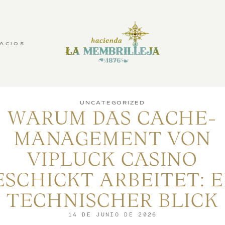
ACIOS
UNCATEGORIZED
WARUM DAS CACHE-
MANAGEMENT VON
VIPLUCK CASINO
ESCHICKT ARBEITET: E
TECHNISCHER BLICK
14 DE JUNIO DE 2026