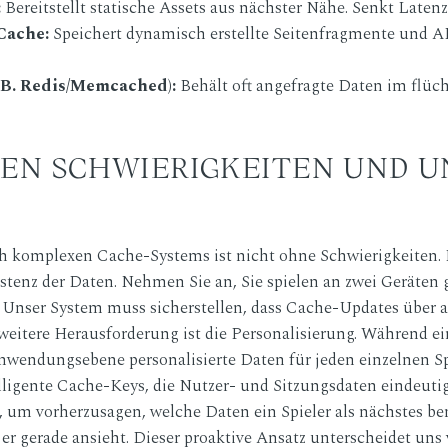
:
Bereitstellt statische Assets aus nächster Nähe. Senkt Latenz 
Cache:
Speichert dynamisch erstellte Seitenfragmente und 
.B. Redis/Memcached):
Behält oft angefragte Daten im flüc
HEN SCHWIERIGKEITEN UND U
h komplexen Cache-Systems ist nicht ohne Schwierigkeiten. 
stenz der Daten. Nehmen Sie an, Sie spielen an zwei Geräten 
 Unser System muss sicherstellen, dass Cache-Updates über 
e weitere Herausforderung ist die Personalisierung. Während 
Anwendungsebene personalisierte Daten für jeden einzelnen 
lligente Cache-Keys, die Nutzer- und Sitzungsdaten eindeuti
, um vorherzusagen, welche Daten ein Spieler als nächstes be
s er gerade ansieht. Dieser proaktive Ansatz unterscheidet uns