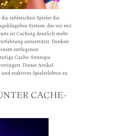
ie zahlreichen Spieler die
usgeklügeltes System, das wir mit
r uns ist Caching deutlich mehr
ererfahrung unterstützt. Denken
 einem entlegenen
tufige Cache-Strategie
erringert. Dieser Artikel
 und reaktives Spielerlebnis zu
 UNTER CACHE-