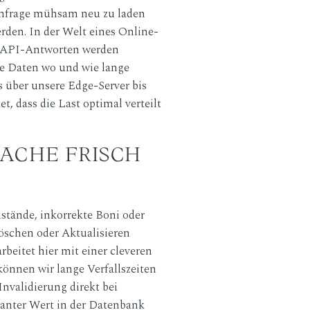
 Anfrage mühsam neu zu laden
rden. In der Welt eines Online-
te API-Antworten werden
e Daten wo und wie lange
s über unsere Edge-Server bis
, dass die Last optimal verteilt
CACHE FRISCH
lstände, inkorrekte Boni oder
Löschen oder Aktualisieren
beitet hier mit einer cleveren
können wir lange Verfallszeiten
nvalidierung direkt bei
vanter Wert in der Datenbank