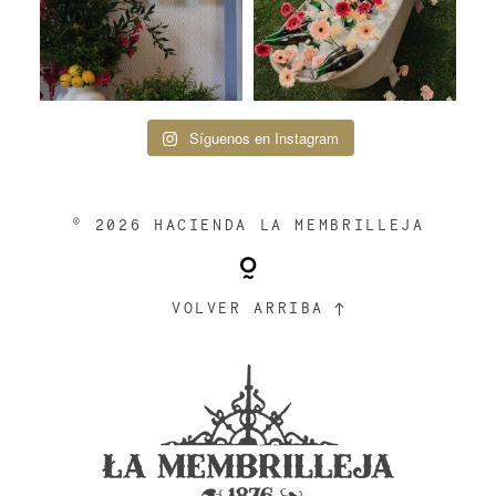
Síguenos en Instagram
© 2026 HACIENDA LA MEMBRILLEJA
VOLVER ARRIBA