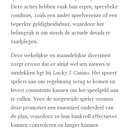
Deze acties hebben vaak hun eigen, specifieke
condities, zoals een ander speelvereiste of een
beperkte geldigheidsduur, waardoor het
belangrijk is om steeds de actuele details te
raadplegen.
Deze wekelijkse en maandelijkse diversiteit
zorgt ervoor dat er altijd wel iets nieuws te
ontdekken ligt bij Lucky 7 Casino. Het spoort
spelers aan om regelmatig terug te komen en
levert consistente kansen om het speelgeld aan
te vullen. Voor de toegewijde speler vormen
deze promoties een essentieel onderdeel van
de plan, waardoor ze hun bankroll effectiever
kunnen controleren en langer kunnen