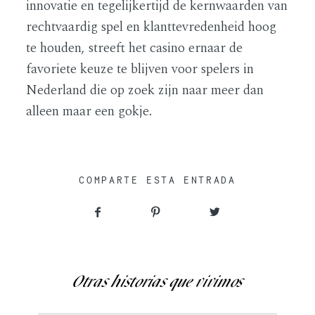
innovatie en tegelijkertijd de kernwaarden van
rechtvaardig spel en klanttevredenheid hoog
te houden, streeft het casino ernaar de
favoriete keuze te blijven voor spelers in
Nederland die op zoek zijn naar meer dan
alleen maar een gokje.
COMPARTE ESTA ENTRADA
Otras historias que vivimos