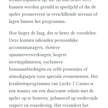
kunnen worden geruild in speelgeld of die de
speler promoveren in verschillende niveaus of
lagen binnen het programma.
Hoe hoger de laag, des te beter de voordelen.
Deze kunnen inhouden persoonlijke
accountmanagers, vlottere
opnameverwerkingen, hogere
stortingslimieten, exclusieve
bonusaanbiedingen en zelfs presentjes of
uitnodigingen voor speciale evenementen. Het
loyaliteitsprogramma van Lucky 7 Casino is
een manier om een duurzame relatie met de
speler op te bouwen, gebaseerd op wederzijds
respect en waardering. Het verandert het