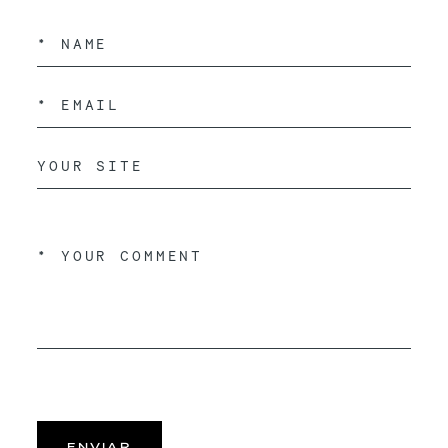
ENVIAR