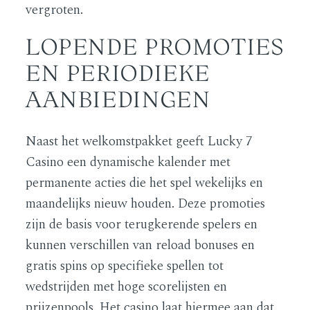
vergroten.
LOPENDE PROMOTIES
EN PERIODIEKE
AANBIEDINGEN
Naast het welkomstpakket geeft Lucky 7
Casino een dynamische kalender met
permanente acties die het spel wekelijks en
maandelijks nieuw houden. Deze promoties
zijn de basis voor terugkerende spelers en
kunnen verschillen van reload bonuses en
gratis spins op specifieke spellen tot
wedstrijden met hoge scorelijsten en
prijzenpools. Het casino laat hiermee aan dat