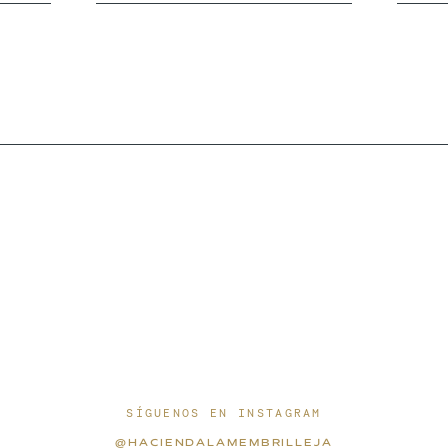
SÍGUENOS EN INSTAGRAM
@HACIENDALAMEMBRILLEJA