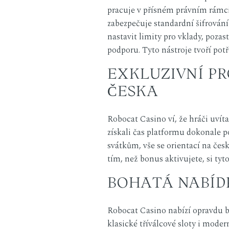
pracuje v přísném právním rámci
zabezpečuje standardní šifrován
nastavit limity pro vklady, pozas
podporu. Tyto nástroje tvoří pot
EXKLUZIVNÍ PR
ČESKA
Robocat Casino ví, že hráči uvíta
získali čas platformu dokonale 
svátkům, vše se orientací na čes
tím, než bonus aktivujete, si ty
BOHATÁ NABÍD
Robocat Casino nabízí opravdu 
klasické tříválcové sloty i mode