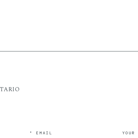
TARIO