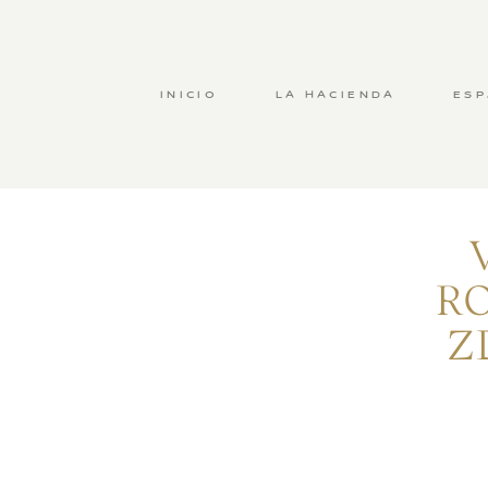
INICIO
LA HACIENDA
ESP
R
Z