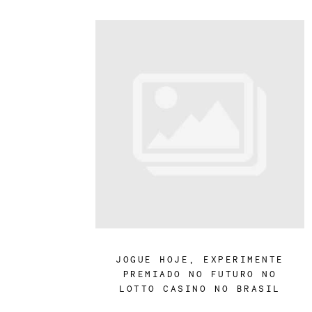
JOGUE HOJE, EXPERIMENTE
PREMIADO NO FUTURO NO
LOTTO CASINO NO BRASIL