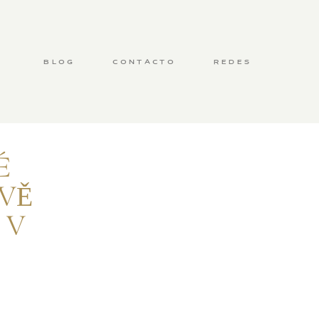
BLOG
CONTACTO
REDES
É
VĚ
 V