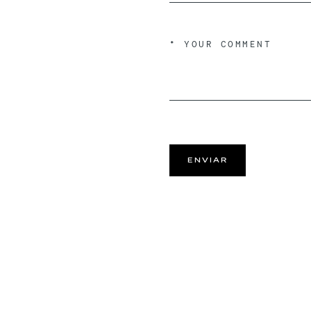
ENVIAR