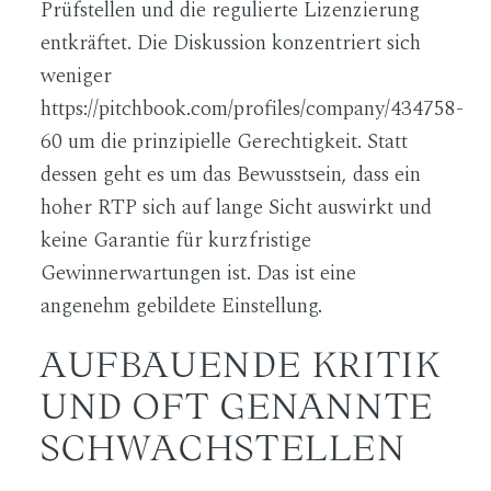
Prüfstellen und die regulierte Lizenzierung
entkräftet. Die Diskussion konzentriert sich
weniger
https://pitchbook.com/profiles/company/434758-
60
um die prinzipielle Gerechtigkeit. Statt
dessen geht es um das Bewusstsein, dass ein
hoher RTP sich auf lange Sicht auswirkt und
keine Garantie für kurzfristige
Gewinnerwartungen ist. Das ist eine
angenehm gebildete Einstellung.
AUFBAUENDE KRITIK
UND OFT GENANNTE
SCHWACHSTELLEN