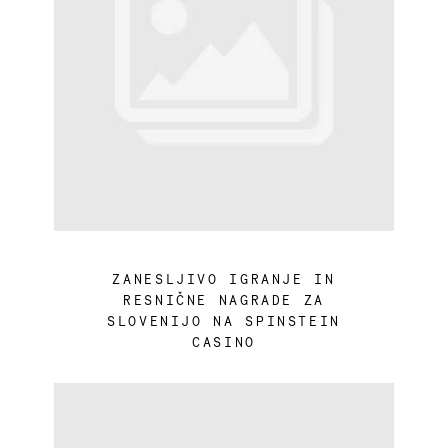
ZANESLJIVO IGRANJE IN
RESNIČNE NAGRADE ZA
SLOVENIJO NA SPINSTEIN
CASINO