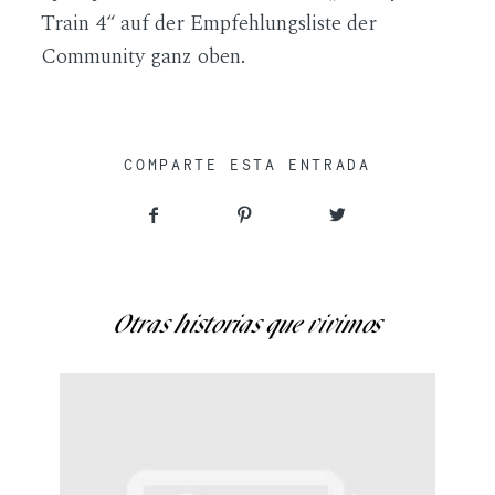
Train 4“ auf der Empfehlungsliste der
Community ganz oben.
COMPARTE ESTA ENTRADA
Otras historias que vivimos