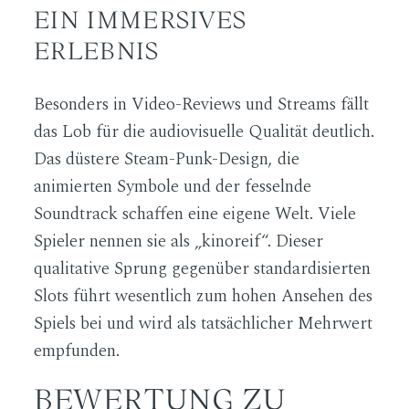
EIN IMMERSIVES
ERLEBNIS
Besonders in Video-Reviews und Streams fällt
das Lob für die audiovisuelle Qualität deutlich.
Das düstere Steam-Punk-Design, die
animierten Symbole und der fesselnde
Soundtrack schaffen eine eigene Welt. Viele
Spieler nennen sie als „kinoreif“. Dieser
qualitative Sprung gegenüber standardisierten
Slots führt wesentlich zum hohen Ansehen des
Spiels bei und wird als tatsächlicher Mehrwert
empfunden.
BEWERTUNG ZU