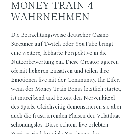
MONEY TRAIN 4
WAHRNEHMEN
Die Betrachtungsweise deutscher Casino-
Streamer auf Twitch oder YouTube bringt
eine weitere, lebhafte Perspektive in die
Nutzerbewertung ein. Diese Creator agieren
oft mit höheren Einsätzen und teilen ihre
Emotionen live mit der Community. Ihr Eifer,
wenn der Money Train Bonus letztlich startet,
ist mitreißend und betont den Nervenkitzel
des Spiels. Gleichzeitig demonstrieren sie aber
auch die frustrierenden Phasen der Volatilität
schonungslos. Diese echten, live erlebten
Sessions sind für viele Zuschauer der