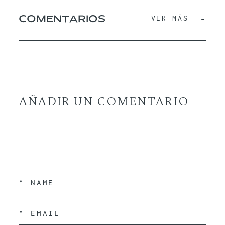
COMENTARIOS
VER MÁS
AÑADIR UN COMENTARIO