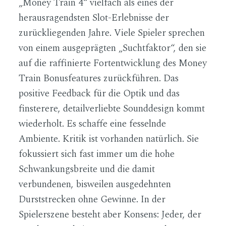
„Money Train 4“ vielfach als eines der
herausragendsten Slot-Erlebnisse der
zurückliegenden Jahre. Viele Spieler sprechen
von einem ausgeprägten „Suchtfaktor“, den sie
auf die raffinierte Fortentwicklung des Money
Train Bonusfeatures zurückführen. Das
positive Feedback für die Optik und das
finsterere, detailverliebte Sounddesign kommt
wiederholt. Es schaffe eine fesselnde
Ambiente. Kritik ist vorhanden natürlich. Sie
fokussiert sich fast immer um die hohe
Schwankungsbreite und die damit
verbundenen, bisweilen ausgedehnten
Durststrecken ohne Gewinne. In der
Spielerszene besteht aber Konsens: Jeder, der