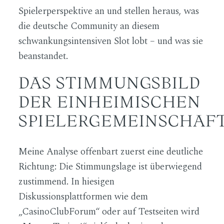
Spielerperspektive an und stellen heraus, was
die deutsche Community an diesem
schwankungsintensiven Slot lobt – und was sie
beanstandet.
DAS STIMMUNGSBILD
DER EINHEIMISCHEN
SPIELERGEMEINSCHAF
Meine Analyse offenbart zuerst eine deutliche
Richtung: Die Stimmungslage ist überwiegend
zustimmend. In hiesigen
Diskussionsplattformen wie dem
„CasinoClubForum“ oder auf Testseiten wird