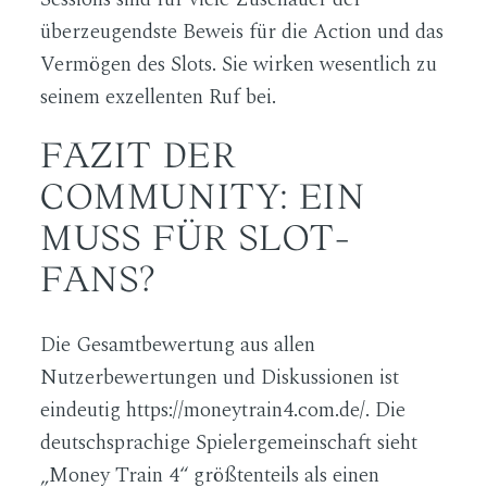
überzeugendste Beweis für die Action und das
Vermögen des Slots. Sie wirken wesentlich zu
seinem exzellenten Ruf bei.
FAZIT DER
COMMUNITY: EIN
MUSS FÜR SLOT-
FANS?
Die Gesamtbewertung aus allen
Nutzerbewertungen und Diskussionen ist
eindeutig
https://moneytrain4.com.de/
. Die
deutschsprachige Spielergemeinschaft sieht
„Money Train 4“ größtenteils als einen