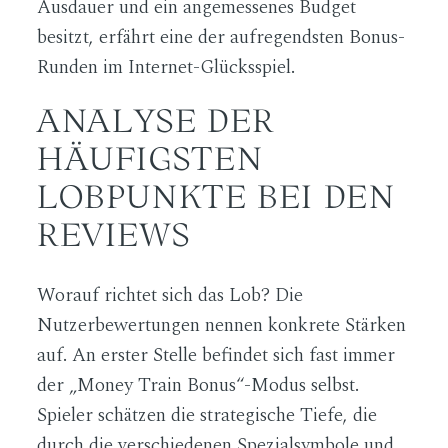
Ausdauer und ein angemessenes Budget
besitzt, erfährt eine der aufregendsten Bonus-
Runden im Internet-Glücksspiel.
ANALYSE DER
HÄUFIGSTEN
LOBPUNKTE BEI DEN
REVIEWS
Worauf richtet sich das Lob? Die
Nutzerbewertungen nennen konkrete Stärken
auf. An erster Stelle befindet sich fast immer
der „Money Train Bonus“-Modus selbst.
Spieler schätzen die strategische Tiefe, die
durch die verschiedenen Spezialsymbole und