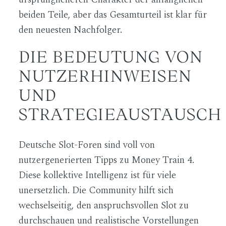
beiden Teile, aber das Gesamturteil ist klar für
den neuesten Nachfolger.
DIE BEDEUTUNG VON
NUTZERHINWEISEN
UND
STRATEGIEAUSTAUSCH
Deutsche Slot-Foren sind voll von
nutzergenerierten Tipps zu Money Train 4.
Diese kollektive Intelligenz ist für viele
unersetzlich. Die Community hilft sich
wechselseitig, den anspruchsvollen Slot zu
durchschauen und realistische Vorstellungen