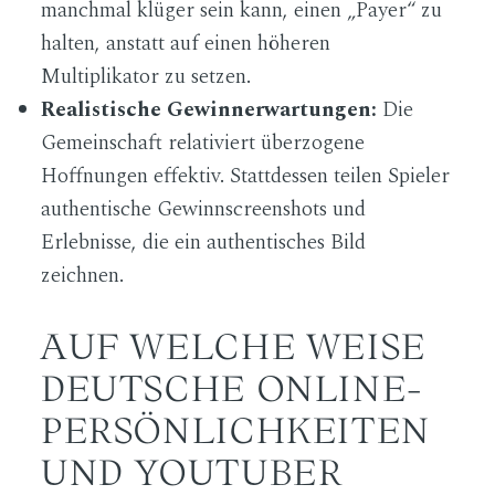
manchmal klüger sein kann, einen „Payer“ zu
halten, anstatt auf einen höheren
Multiplikator zu setzen.
Realistische Gewinnerwartungen:
Die
Gemeinschaft relativiert überzogene
Hoffnungen effektiv. Stattdessen teilen Spieler
authentische Gewinnscreenshots und
Erlebnisse, die ein authentisches Bild
zeichnen.
AUF WELCHE WEISE
DEUTSCHE ONLINE-
PERSÖNLICHKEITEN
UND YOUTUBER