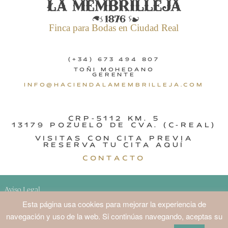
Finca para Bodas en Ciudad Real
(+34) 673 494 807
TOÑI MOHEDANO
GERENTE
INFO@HACIENDALAMEMBRILLEJA.COM
CRP-5112 KM. 5
13179 POZUELO DE CVA. (C-REAL)
VISITAS CON CITA PREVIA
RESERVA TU CITA AQUÍ
CONTACTO
Aviso Legal
Esta página usa cookies para mejorar la experiencia de
navegación y uso de la web. Si continúas navegando, aceptas su
Fotografías realizadas por