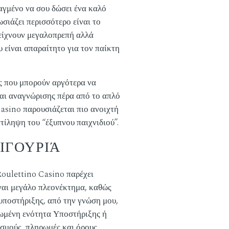
αγμένο να σου δώσει ένα καλό
σιάζει περισσότερο είναι το
είχνουν μεγαλοπρεπή αλλά
υ είναι απαραίτητο για τον παίκτη
υς που μπορούν αργότερα να
αι αναγνώρισης πέρα από το απλό
Casino παρουσιάζεται πιο ανοιχτή
τίληψη του “έξυπνου παιχνιδιού”.
ΙΓΟΥΡΙΆ
Roulettino Casino παρέχει
ίναι μεγάλο πλεονέκτημα, καθώς
υποστήριξης, από την γνώση μου,
ρωμένη ενότητα Υποστήριξης ή
σμούς, πληρωμές και όρους.