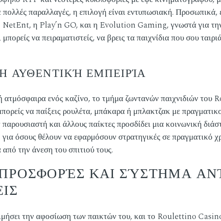
 πολλές παραλλαγές, η επιλογή είναι εντυπωσιακή. Προσωπικά, 
η NetEnt, η Play’n GO, και η Evolution Gaming, γνωστά για τη
ι μπορείς να πειραματιστείς, να βρεις τα παιχνίδια που σου ταιρ
Η ΑΥΘΕΝΤΙΚΉ ΕΜΠΕΙΡΊΑ
ή ατμόσφαιρα ενός καζίνο, το τμήμα ζωντανών παιχνιδιών του Ro
πορείς να παίξεις ρουλέτα, μπάκαρα ή μπλακτζακ με πραγματικο
ν παρουσιαστή και άλλους παίκτες προσδίδει μια κοινωνική διάσ
γή για όσους θέλουν να εφαρμόσουν στρατηγικές σε πραγματικό 
 από την άνεση του σπιτιού τους.
 ΠΡΟΣΦΟΡΈΣ ΚΑΙ ΣΎΣΤΗΜΑ Α
ΕΙΣ
ιμήσει την αφοσίωση των παικτών του, και το Roulettino Casin