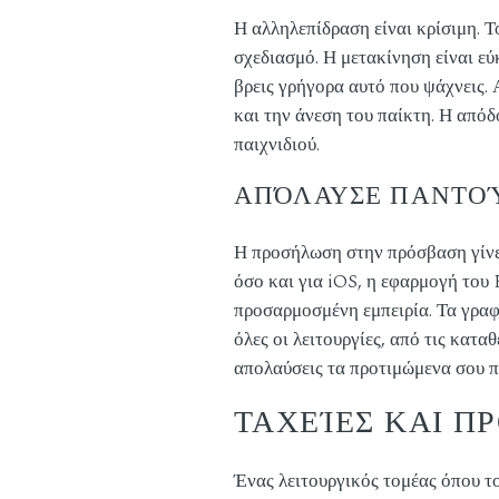
Η αλληλεπίδραση είναι κρίσιμη. Τ
σχεδιασμό. Η μετακίνηση είναι εύ
βρεις γρήγορα αυτό που ψάχνεις. 
και την άνεση του παίκτη. Η απόδ
παιχνιδιού.
ΑΠΌΛΑΥΣΕ ΠΑΝΤΟΎ
Η προσήλωση στην πρόσβαση γίνετ
όσο και για iOS, η εφαρμογή του 
προσαρμοσμένη εμπειρία. Τα γραφ
όλες οι λειτουργίες, από τις κατα
απολαύσεις τα προτιμώμενα σου πα
ΤΑΧΕΊΕΣ ΚΑΙ Π
Ένας λειτουργικός τομέας όπου τ