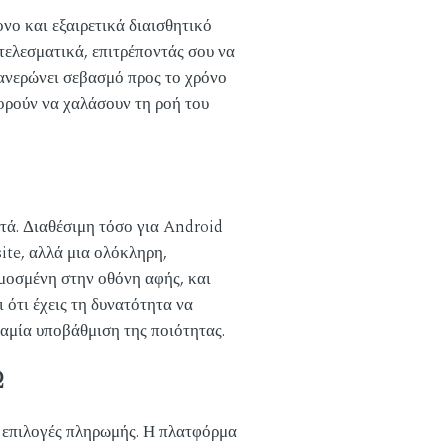
νο και εξαιρετικά διαισθητικό
τελεσματικά, επιτρέποντάς σου να
φανερώνει σεβασμό προς το χρόνο
πορούν να χαλάσουν τη ροή του
τά. Διαθέσιμη τόσο για Android
ite, αλλά μια ολόκληρη,
ρμοσμένη στην οθόνη αφής, και
ι ότι έχεις τη δυνατότητα να
καμία υποβάθμιση της ποιότητας.
Ώ
ι επιλογές πληρωμής. Η πλατφόρμα