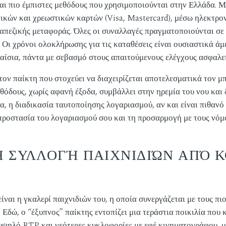
και πιο έμπιστες μεθόδους που χρησιμοποιούνται στην Ελλάδα. 
κών και χρεωστικών καρτών (Visa, Mastercard), μέσω ηλεκτρο
ραπεζικής μεταφοράς. Όλες οι συναλλαγές πραγματοποιούνται σε 
 Οι χρόνοι ολοκλήρωσης για τις καταθέσεις είναι ουσιαστικά άμ
λαίσια, πάντα με σεβασμό στους απαιτούμενους ελέγχους ασφαλεί
 τον παίκτη που στοχεύει να διαχειρίζεται αποτελεσματικά τον μ
εθόδους, χωρίς αφανή έξοδα, συμβάλλει στην ηρεμία του νου και 
α, η διαδικασία ταυτοποίησης λογαριασμού, αν και είναι πιθανό ν
προστασία του λογαριασμού σου και τη προσαρμογή με τους νόμο
Ή ΣΥΛΛΟΓΉ ΠΑΙΧΝΙΔΙΏΝ ΑΠΌ 
ίναι η γκαλερί παιχνιδιών του, η οποία συνεργάζεται με τους π
Εδώ, ο “έξυπνος” παίκτης εντοπίζει μια τεράστια ποικιλία που 
 υψηλό RTP και νεότερες κυκλοφορίες με εφέ κινηματογράφου, μ