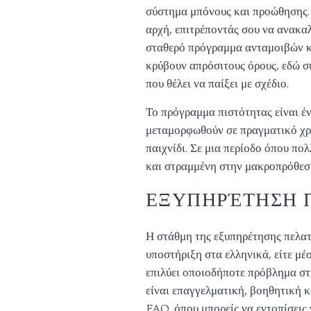
σύστημα μπόνους και προώθησης. 
αρχή, επιτρέποντάς σου να ανακαλ
σταθερό πρόγραμμα ανταμοιβών κ
κρύβουν απρόσιτους όρους, εδώ συ
που θέλει να παίξει με σχέδιο.
Το πρόγραμμα πιστότητας είναι έ
μεταμορφωθούν σε πραγματικό χρή
παιχνίδι. Σε μια περίοδο όπου πο
και στραμμένη στην μακροπρόθεσμη
ΕΞΥΠΗΡΈΤΗΣΗ Π
Η στάθμη της εξυπηρέτησης πελατώ
υποστήριξη στα ελληνικά, είτε μέ
επιλύει οποιοδήποτε πρόβλημα στ
είναι επαγγελματική, βοηθητική 
FAQ, όπου μπορείς να εντοπίσεις