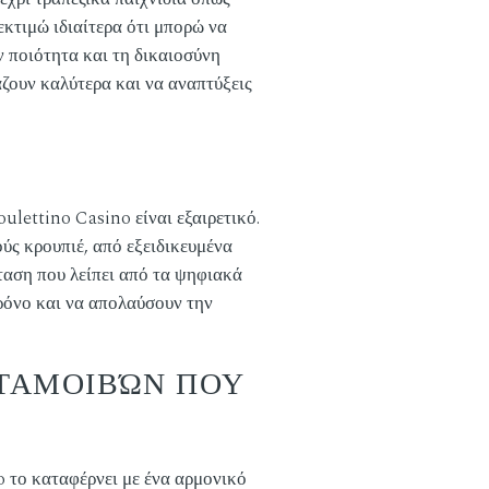
εκτιμώ ιδιαίτερα ότι μπορώ να
ν ποιότητα και τη δικαιοσύνη
ιάζουν καλύτερα και να αναπτύξεις
ulettino Casino είναι εξαιρετικό.
ύς κρουπιέ, από εξειδικευμένα
ταση που λείπει από τα ψηφιακά
χρόνο και να απολαύσουν την
ΝΤΑΜΟΙΒΏΝ ΠΟΥ
o το καταφέρνει με ένα αρμονικό