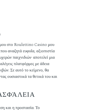
 μου στο Roulettino Casino μου
 που αναζητά ευφυΐα, αξιοπιστία
τυχερών παιχνιδιών· αποτελεί μια
ιαλέγεις πλατφόρμες με άδεια
βών. Σε αυτό το κείμενο, θα
ας ουσιαστικά τα θετικά του και
ΑΣΦΆΛΕΙΑ
ση και η προστασία. Το