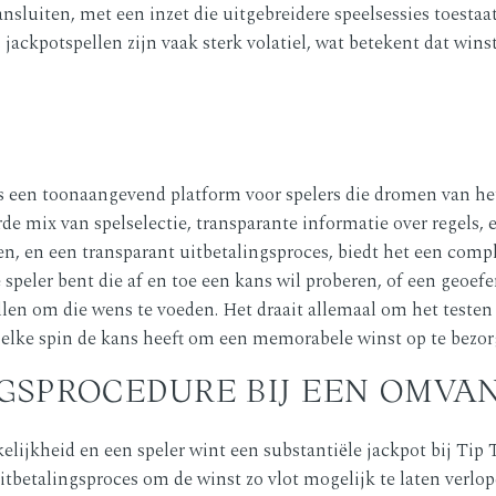
nsluiten, met een inzet die uitgebreidere speelsessies toestaat
it; jackpotspellen zijn vaak sterk volatiel, wat betekent dat w
als een toonaangevend platform voor spelers die dromen van 
de mix van spelselectie, transparante informatie over regels
n, en een transparant uitbetalingsproces, biedt het een com
e speler bent die af en toe een kans wil proberen, of een geoef
len om die wens te voeden. Het draait allemaal om het testen
elke spin de kans heeft om een memorabele winst op te bezor
GSPROCEDURE BIJ EEN OMVAN
kelijkheid en een speler wint een substantiële jackpot bij Tip
itbetalingsproces om de winst zo vlot mogelijk te laten verlop