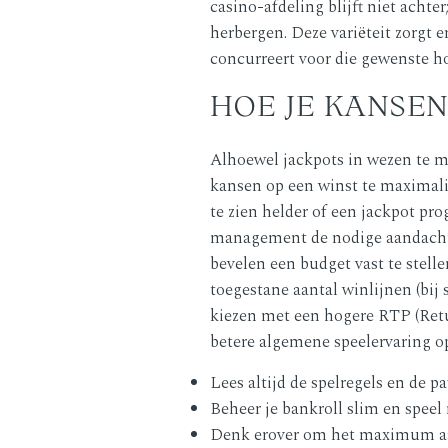
casino-afdeling blijft niet achte
herbergen. Deze variëteit zorgt er
concurreert voor die gewenste ho
HOE JE KANSE
Alhoewel jackpots in wezen te m
kansen op een winst te maximalis
te zien helder of een jackpot pr
management de nodige aandacht. D
bevelen een budget vast te stell
toegestane aantal winlijnen (bij 
kiezen met een hogere RTP (Return
betere algemene speelervaring op
Lees altijd de spelregels en de 
Beheer je bankroll slim en speel 
Denk erover om het maximum aant