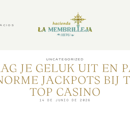
ACIOS
UNCATEGORIZED
AG JE GELUK UIT EN 
NORME JACKPOTS BIJ T
TOP CASINO
14 DE JUNIO DE 2026