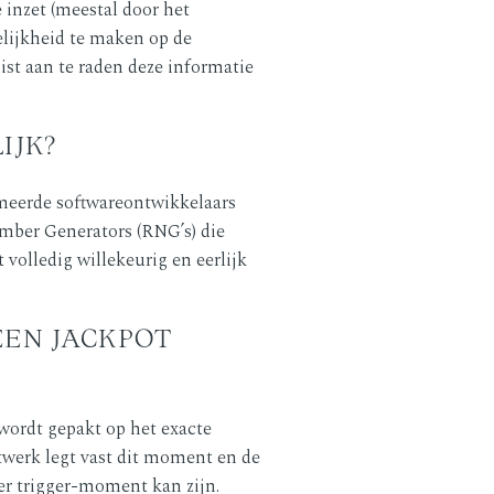
e inzet (meestal door het
lijkheid te maken op de
list aan te raden deze informatie
IJK?
ommeerde softwareontwikkelaars
mber Generators (RNG’s) die
 volledig willekeurig en eerlijk
EEN JACKPOT
 wordt gepakt op het exacte
twerk legt vast dit moment en de
er trigger-moment kan zijn.