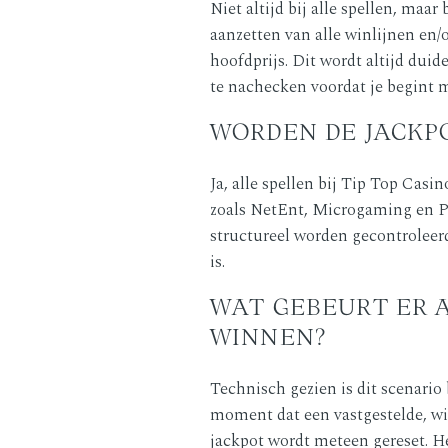
Niet altijd bij alle spellen, maa
aanzetten van alle winlijnen en
hoofdprijs. Dit wordt altijd duid
te nachecken voordat je begint m
WORDEN DE JACKPO
Ja, alle spellen bij Tip Top Cas
zoals NetEnt, Microgaming en P
structureel worden gecontroleerd
is.
WAT GEBEURT ER A
WINNEN?
Technisch gezien is dit scenario 
moment dat een vastgestelde, wi
jackpot wordt meteen gereset. H