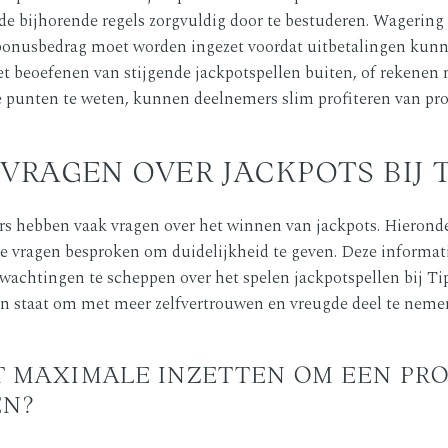
de bijhorende regels zorgvuldig door te bestuderen. Wagering
 bonusbedrag moet worden ingezet voordat uitbetalingen ku
et beoefenen van stijgende jackpotspellen buiten, of rekenen
ze punten te weten, kunnen deelnemers slim profiteren van p
VRAGEN OVER JACKPOTS BIJ T
s hebben vaak vragen over het winnen van jackpots. Hierond
vragen besproken om duidelijkheid te geven. Deze informati
wachtingen te scheppen over het spelen jackpotspellen bij Ti
s in staat om met meer zelfvertrouwen en vreugde deel te neme
ET MAXIMALE INZETTEN OM EEN PR
EN?