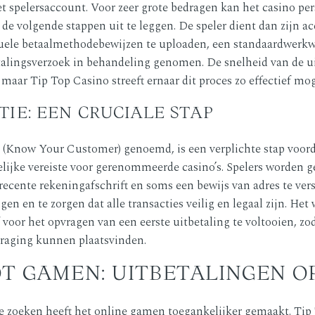
t spelersaccount. Voor zeer grote bedragen kan het casino p
n de volgende stappen uit te leggen. De speler dient dan zijn a
uele betaalmethodebewijzen te uploaden, een standaardwerkwi
alingsverzoek in behandeling genomen. De snelheid van de ui
aar Tip Top Casino streeft ernaar dit proces zo effectief mog
IE: EEN CRUCIALE STAP
 (Know Your Customer) genoemd, is een verplichte stap voor
elijke vereiste voor gerenommeerde casino’s. Spelers worden 
 recente rekeningafschrift en soms een bewijs van adres te ver
tigen en te zorgen dat alle transacties veilig en legaal zijn. H
of voor het opvragen van een eerste uitbetaling te voltooien, z
traging kunnen plaatsvinden.
T GAMEN: UITBETALINGEN OP
te zoeken heeft het online gamen toegankelijker gemaakt. Tip