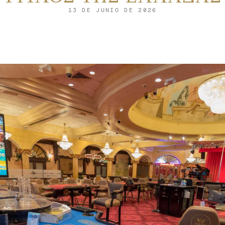
13 DE JUNIO DE 2026