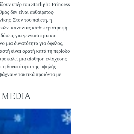
ξουν υπέρ του Starlight Princess
μός δεν είναι αυθαίρετος·
ίκης. Στον του παίκτη, η
ριών, κάνοντας κάθε περιστροφή
δόσεις για γενναιότητα και
όνο μια δυνατότητα για όφελος,
ιαστή είναι ορατή κατά τη περίοδο
 προκαλεί μια αίσθηση ενίσχυσης
ι η δυνατότητα της υψηλής
 ψάχνουν τακτικά προϊόντα με
 MEDIA