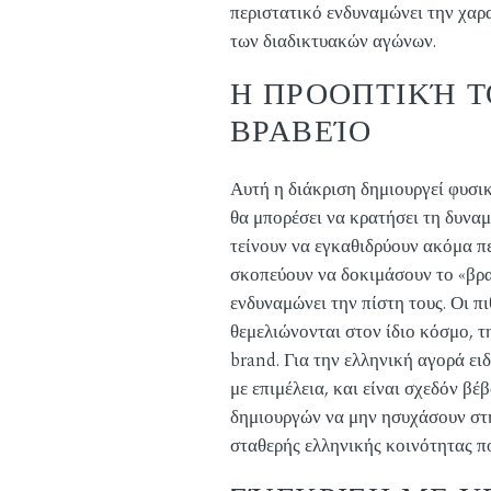
περιστατικό ενδυναμώνει την χαρ
των διαδικτυακών αγώνων.
Η ΠΡΟΟΠΤΙΚΉ Τ
ΒΡΑΒΕΊΟ
Αυτή η διάκριση δημιουργεί φυσικ
θα μπορέσει να κρατήσει τη δυναμι
τείνουν να εγκαθιδρύουν ακόμα π
σκοπεύουν να δοκιμάσουν το «βραβ
ενδυναμώνει την πίστη τους. Οι π
θεμελιώνονται στον ίδιο κόσμο, 
brand. Για την ελληνική αγορά ει
με επιμέλεια, και είναι σχεδόν βέ
δημιουργών να μην ησυχάσουν στη
σταθερής ελληνικής κοινότητας πο