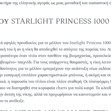
ακτήρα της ελληνικής αγοράς ως μιας μοναδική και ουσιαστική 
ΟΥ STARLIGHT PRINCESS 1000
ά υψηλές προσδοκίες για το μέλλον του Starlight Princess 1000.
κή του ή αν η νίκη θα αποδειχθεί το απόγειο της πορείας του. Α
ερισσότερο έναν τίτλο στον πανθέον της βιομηχανίας, προσελκύο
ευμένο» παιχνίδι. Για τους υπάρχοντες θαυμαστές, η νίκη λειτο
ιθανότητες για το μέλλον εμπεριέχουν την ανάπτυξη νέων εκδόσ
την εισαγωγή επιπλέον χαρακτηριστικών μπόνους, ή ακόμη και σ
δικά, η παρουσία του τίτλου είναι πλέον σταθερή. Οι πλατφόρμες
βαιο να διατηρηθεί στα κορυφαία charts για πολύ καιρό. Το κλειδ
ν άνεση της νίκης, αλλά να προχωρήσουν να καινοτομούν και 
υ το ανέδειξε.