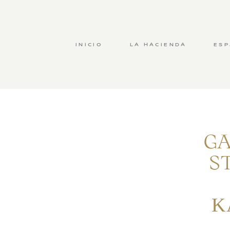
INICIO
LA HACIENDA
ESP
GA
S
Κ