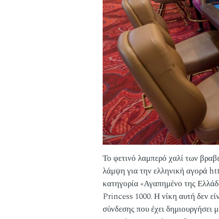
Το φετινό λαμπερό χαλί των βραβε
λάμψη για την ελληνική αγορά
ht
κατηγορία «Αγαπημένο της Ελλάδας
Princess 1000. Η νίκη αυτή δεν ε
σύνδεσης που έχει δημιουργήσει μ