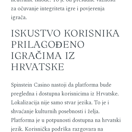
za očuvanje integriteta igre i povjerenja
igrača.
ISKUSTVO KORISNIKA
PRILAGOĐENO
IGRAČIMA IZ
HRVATSKE
Spinstein Casino nastoji da platforma bude
pregledna i dostupna korisnicima iz Hrvatske.
Lokalizacija nije samo stvar jezika. To je i
shvaćanje kulturnih posebnosti i želja.
Platforma je u potpunosti dostupna na hrvatski
jezik. Korisnička podrška razgovara na