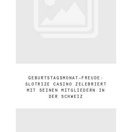
GEBURTSTAGSMONAT-FREUDE:
SLOTRIZE CASINO ZELEBRIERT
MIT SEINEN MITGLIEDERN IN
DER SCHWEIZ