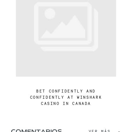
BET CONFIDENTLY AND
CONFIDENTLY AT WINSHARK
CASINO IN CANADA
COMENTARIOS
VER MÁS