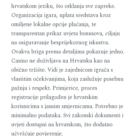
hrvatskom jeziku, što otklanja sve zapreke.
Organizacija igara, uplata sredstava kroz
omiljene lokalne opcije plaćanja, te
transparentan prikaz uvjeta bonusova, ciljaju
na osiguravanje besprijekornog iskustva.
Ovakva briga prema detaljima pokazuje jedno.
Casino ne doživljava na Hrvatsku kao na
obično tržište. Vidi je zajednicom igrača s
vlastitim očekivanjima, koja zaslužuje posebnu
pažnju i respekt. Primjerice, proces
registracije prilagođen je hrvatskim
korisnicima s jasnim smjernicama. Potrebno je
minimalno podataka. Svi zakonski dokumenti i
uvjeti dostupni na hrvatskom, što dodatno
učvršćuje povjerenje.