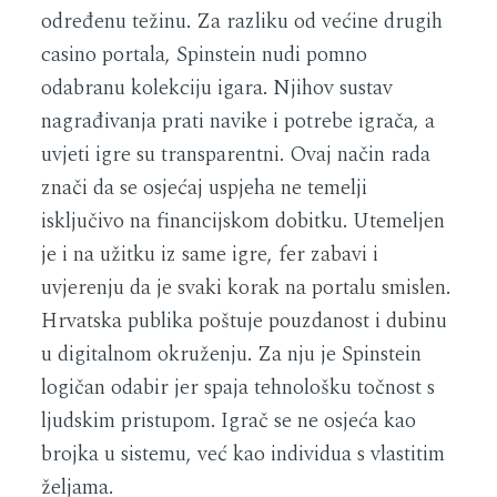
određenu težinu. Za razliku od većine drugih
casino portala, Spinstein nudi pomno
odabranu kolekciju igara. Njihov sustav
nagrađivanja prati navike i potrebe igrača, a
uvjeti igre su transparentni. Ovaj način rada
znači da se osjećaj uspjeha ne temelji
isključivo na financijskom dobitku. Utemeljen
je i na užitku iz same igre, fer zabavi i
uvjerenju da je svaki korak na portalu smislen.
Hrvatska publika poštuje pouzdanost i dubinu
u digitalnom okruženju. Za nju je Spinstein
logičan odabir jer spaja tehnološku točnost s
ljudskim pristupom. Igrač se ne osjeća kao
brojka u sistemu, već kao individua s vlastitim
željama.