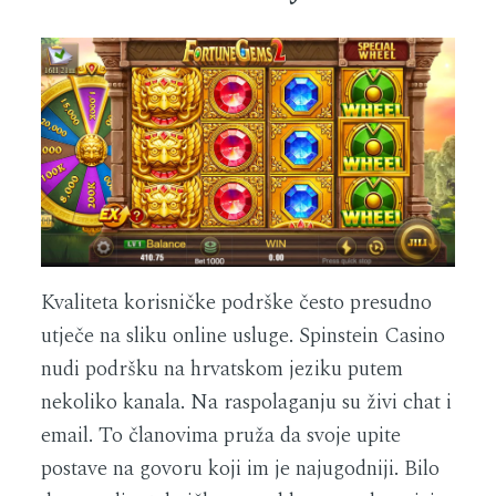
Kvaliteta korisničke podrške često presudno
utječe na sliku online usluge. Spinstein Casino
nudi podršku na hrvatskom jeziku putem
nekoliko kanala. Na raspolaganju su živi chat i
email. To članovima pruža da svoje upite
postave na govoru koji im je najugodniji. Bilo