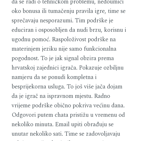
da se radi o tehničkom problemu, nedoumici
oko bonusa ili tumačenju pravila igre, time se
sprečavaju nesporazumi. Tim podrške je
educiran i osposobljen da nudi brzu, korisnu i
ugodnu pomoć. Raspoloživost podrške na
materinjem jeziku nije samo funkcionalna
pogodnost. To je jak signal obzira prema
hrvatskoj zajednici igrača. Pokazuje ozbiljnu
namjeru da se ponudi kompletna i
besprijekorna usluga. To još više jača dojam
da je igrač na ispravnom mjestu. Radno
vrijeme podrške obično pokriva većinu dana.
Odgovori putem chata pristižu u vremenu od
nekoliko minuta. Email upiti obrađuju se
unutar nekoliko sati. Time se zadovoljavaju