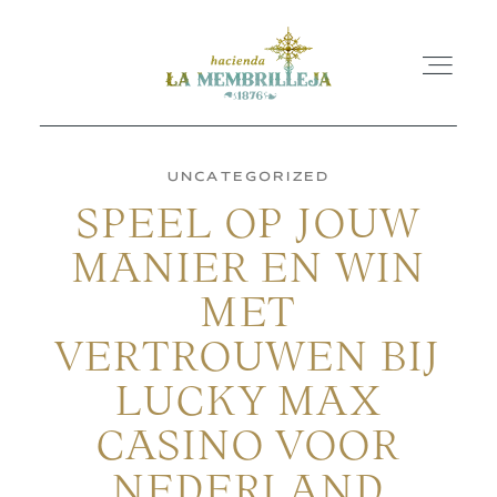
UNCATEGORIZED
SPEEL OP JOUW
INICIO
MANIER EN WIN
MET
LA HACIENDA
VERTROUWEN BIJ
ESPACIOS
LUCKY MAX
CASINO VOOR
BLOG
NEDERLAND