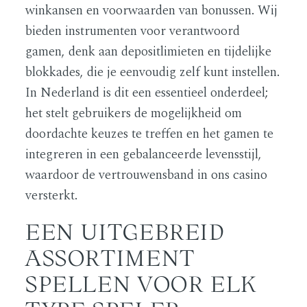
winkansen en voorwaarden van bonussen. Wij
bieden instrumenten voor verantwoord
gamen, denk aan depositlimieten en tijdelijke
blokkades, die je eenvoudig zelf kunt instellen.
In Nederland is dit een essentieel onderdeel;
het stelt gebruikers de mogelijkheid om
doordachte keuzes te treffen en het gamen te
integreren in een gebalanceerde levensstijl,
waardoor de vertrouwensband in ons casino
versterkt.
EEN UITGEBREID
ASSORTIMENT
SPELLEN VOOR ELK