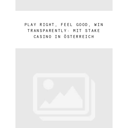
PLAY RIGHT, FEEL GOOD, WIN
TRANSPARENTLY: MIT STAKE
CASINO IN ÖSTERREICH