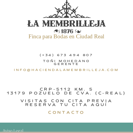
Finca para Bodas en Ciudad Real
(+34) 673 494 807
TOÑI MOHEDANO
GERENTE
INFO@HACIENDALAMEMBRILLEJA.COM
CRP-5112 KM. 5
13179 POZUELO DE CVA. (C-REAL)
VISITAS CON CITA PREVIA
RESERVA TU CITA AQUÍ
CONTACTO
Aviso Legal