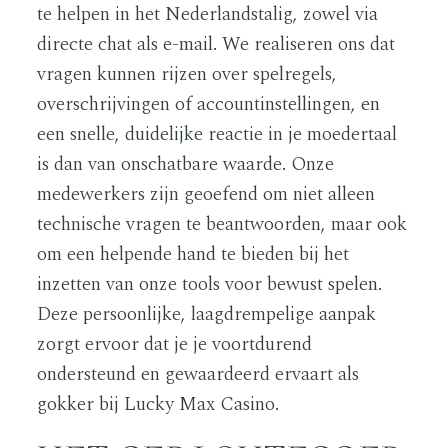
te helpen in het Nederlandstalig, zowel via
directe chat als e-mail. We realiseren ons dat
vragen kunnen rijzen over spelregels,
overschrijvingen of accountinstellingen, en
een snelle, duidelijke reactie in je moedertaal
is dan van onschatbare waarde. Onze
medewerkers zijn geoefend om niet alleen
technische vragen te beantwoorden, maar ook
om een helpende hand te bieden bij het
inzetten van onze tools voor bewust spelen.
Deze persoonlijke, laagdrempelige aanpak
zorgt ervoor dat je je voortdurend
ondersteund en gewaardeerd ervaart als
gokker bij Lucky Max Casino.