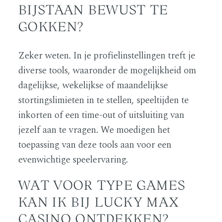
BIJSTAAN BEWUST TE
GOKKEN?
Zeker weten. In je profielinstellingen treft je
diverse tools, waaronder de mogelijkheid om
dagelijkse, wekelijkse of maandelijkse
stortingslimieten in te stellen, speeltijden te
inkorten of een time-out of uitsluiting van
jezelf aan te vragen. We moedigen het
toepassing van deze tools aan voor een
evenwichtige speelervaring.
WAT VOOR TYPE GAMES
KAN IK BIJ LUCKY MAX
CASINO ONTDEKKEN?