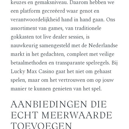
keuzes en gemaksniveau. Daarom hebben we
een platform gecreëerd waar genot en
verantwoordelijkheid hand in hand gaan. Ons
assortiment van games, van traditionele
gokkasten tot live dealer sessies, is
nauwkeurig samengesteld met de Nederlandse
markt in het gedachten, compleet met veilige
betaalmethoden en transparante spelregels. Bij
Lucky Max Casino gaat het niet om gehaast
spelen, maar om het vertrouwen om op jouw
manier te kunnen genieten van het spel.
AANBIEDINGEN DIE
ECHT MEERWAARDE
TOEVOEGEN