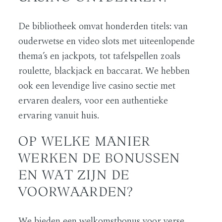
De bibliotheek omvat honderden titels: van
ouderwetse en video slots met uiteenlopende
thema’s en jackpots, tot tafelspellen zoals
roulette, blackjack en baccarat. We hebben
ook een levendige live casino sectie met
ervaren dealers, voor een authentieke
ervaring vanuit huis.
OP WELKE MANIER
WERKEN DE BONUSSEN
EN WAT ZIJN DE
VOORWAARDEN?
We bieden een welkomstbonus voor verse