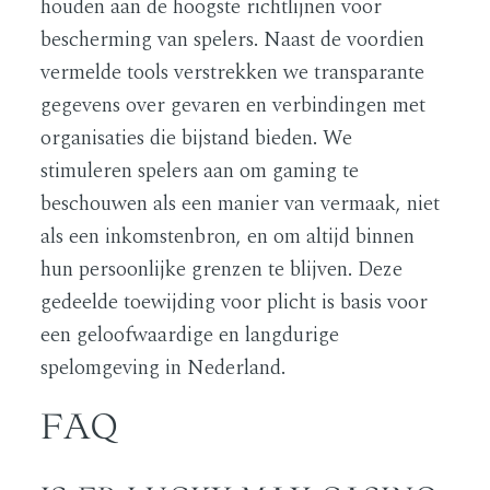
houden aan de hoogste richtlijnen voor
bescherming van spelers. Naast de voordien
vermelde tools verstrekken we transparante
gegevens over gevaren en verbindingen met
organisaties die bijstand bieden. We
stimuleren spelers aan om gaming te
beschouwen als een manier van vermaak, niet
als een inkomstenbron, en om altijd binnen
hun persoonlijke grenzen te blijven. Deze
gedeelde toewijding voor plicht is basis voor
een geloofwaardige en langdurige
spelomgeving in Nederland.
FAQ