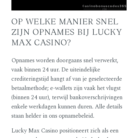
OP WELKE MANIER SNEL
ZIJN OPNAMES BIJ LUCKY
MAX CASINO?
Opnames worden doorgaans snel verwerkt,
vaak binnen 24 uur. De uiteindelijke
crediteringstijd hangt af van je geselecteerde
betaalmethode; e-wallets zijn vaak het vlugst
(binnen 24 uur), terwijl bankoverschrijvingen
enkele werkdagen kunnen duren. Alle details
staan helder in ons opnamebeleid.
Lucky Max Casino positioneert zich als een