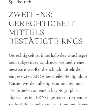
Spielbetrieb.
ZWEITENS:
GERECHTIGKEIT
MITTELS
BESTÄTIGTE RNGS
Gerechtigkeit ist innerhalb des Glücksspiel
kein subjektives Eindruck, vielmehr eine
messbare Größe, die ich ich mittels der
eingesetzten RNGs beurteile. Bei Spinhub
Casino werden alle Spielautomaten und
Tischspiele von einem kryptographisch
abgesicherten PRNG gesteuert, derjenige
reale Zufallsquellen einsetzt und gar keine