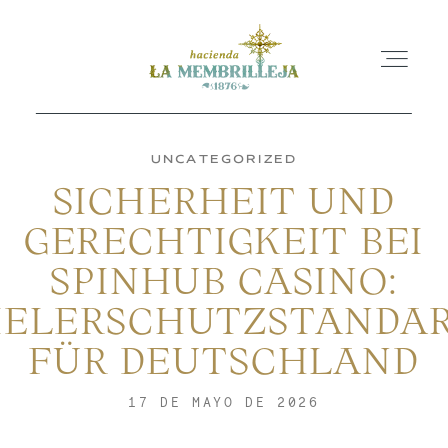
UNCATEGORIZED
SICHERHEIT UND
INICIO
GERECHTIGKEIT BEI
SPINHUB CASINO:
LA HACIENDA
IELERSCHUTZSTANDA
ESPACIOS
FÜR DEUTSCHLAND
17 DE MAYO DE 2026
BLOG