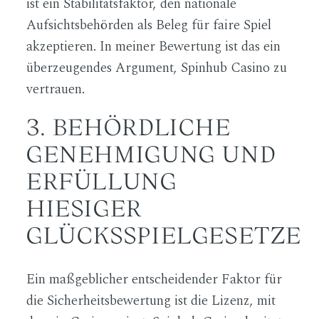
ist ein Stabilitätsfaktor, den nationale
Aufsichtsbehörden als Beleg für faire Spiel
akzeptieren. In meiner Bewertung ist das ein
überzeugendes Argument, Spinhub Casino zu
vertrauen.
3. BEHÖRDLICHE
GENEHMIGUNG UND
ERFÜLLUNG
HIESIGER
GLÜCKSSPIELGESETZE
Ein maßgeblicher entscheidender Faktor für
die Sicherheitsbewertung ist die Lizenz, mit