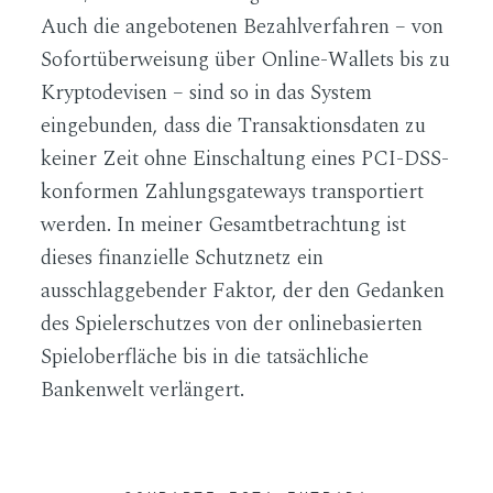
Auch die angebotenen Bezahlverfahren – von
Sofortüberweisung über Online-Wallets bis zu
Kryptodevisen – sind so in das System
eingebunden, dass die Transaktionsdaten zu
keiner Zeit ohne Einschaltung eines PCI-DSS-
konformen Zahlungsgateways transportiert
werden. In meiner Gesamtbetrachtung ist
dieses finanzielle Schutznetz ein
ausschlaggebender Faktor, der den Gedanken
des Spielerschutzes von der onlinebasierten
Spieloberfläche bis in die tatsächliche
Bankenwelt verlängert.