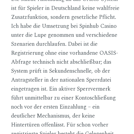
ist für Spieler in Deutschland keine wahlfreie
Zusatzfunktion, sondern gesetzliche Pflicht.
Ich habe die Umsetzung bei Spinhub Casino
unter die Lupe genommen und verschiedene
Szenarien durchlaufen. Dabei ist die
Registrierung ohne eine vorhandene OASIS-
Abfrage technisch nicht abschließbar; das
System prüft in Sekundenschnelle, ob der
Antragsteller in der nationalen Sperrdatei
eingetragen ist. Ein aktiver Sperrvermerk
führt unmittelbar zu einer Kontoschließung
noch vor der ersten Einzahlung – ein
deutlicher Mechanismus, der keine
Hintertüren offenlässt. Für schon vorher
registrierte Spieler besteht die Gelegenheit,