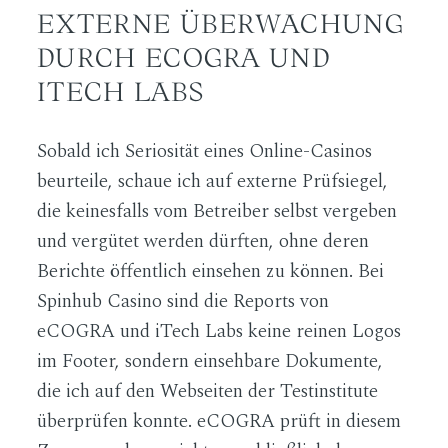
EXTERNE ÜBERWACHUNG
DURCH ECOGRA UND
ITECH LABS
Sobald ich Seriosität eines Online-Casinos
beurteile, schaue ich auf externe Prüfsiegel,
die keinesfalls vom Betreiber selbst vergeben
und vergütet werden dürften, ohne deren
Berichte öffentlich einsehen zu können. Bei
Spinhub Casino sind die Reports von
eCOGRA und iTech Labs keine reinen Logos
im Footer, sondern einsehbare Dokumente,
die ich auf den Webseiten der Testinstitute
überprüfen konnte. eCOGRA prüft in diesem