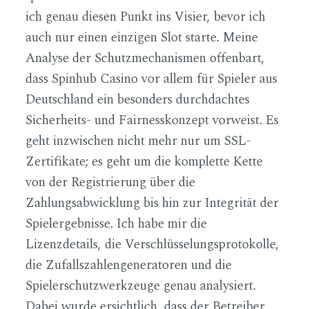
ich genau diesen Punkt ins Visier, bevor ich
auch nur einen einzigen Slot starte. Meine
Analyse der Schutzmechanismen offenbart,
dass Spinhub Casino vor allem für Spieler aus
Deutschland ein besonders durchdachtes
Sicherheits- und Fairnesskonzept vorweist. Es
geht inzwischen nicht mehr nur um SSL-
Zertifikate; es geht um die komplette Kette
von der Registrierung über die
Zahlungsabwicklung bis hin zur Integrität der
Spielergebnisse. Ich habe mir die
Lizenzdetails, die Verschlüsselungsprotokolle,
die Zufallszahlengeneratoren und die
Spielerschutzwerkzeuge genau analysiert.
Dabei wurde ersichtlich, dass der Betreiber