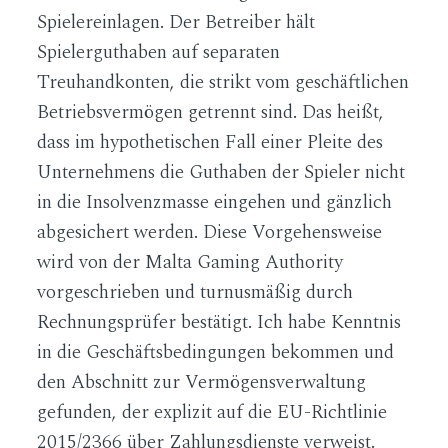
Spielereinlagen. Der Betreiber hält
Spielerguthaben auf separaten
Treuhandkonten, die strikt vom geschäftlichen
Betriebsvermögen getrennt sind. Das heißt,
dass im hypothetischen Fall einer Pleite des
Unternehmens die Guthaben der Spieler nicht
in die Insolvenzmasse eingehen und gänzlich
abgesichert werden. Diese Vorgehensweise
wird von der Malta Gaming Authority
vorgeschrieben und turnusmäßig durch
Rechnungsprüfer bestätigt. Ich habe Kenntnis
in die Geschäftsbedingungen bekommen und
den Abschnitt zur Vermögensverwaltung
gefunden, der explizit auf die EU-Richtlinie
2015/2366 über Zahlungsdienste verweist.