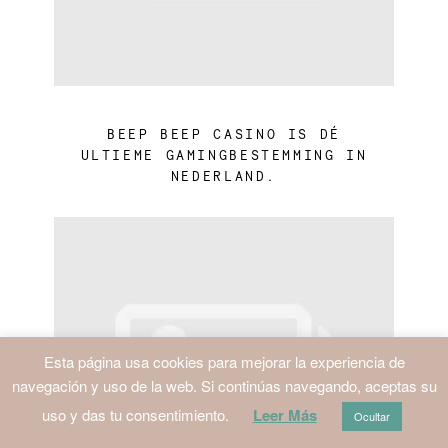
BEEP BEEP CASINO IS DÉ
ULTIEME GAMINGBESTEMMING IN
NEDERLAND.
Esta página usa cookies para mejorar la experiencia de
navegación y uso de la web. Si continúas navegando, aceptas su
uso y das tu consentimiento.
Leer Más
Ocultar