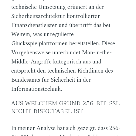
technische Umsetzung erinnert an der
Sicherheitsarchitektur kontrollierter
Finanzdienstleister und übertrifft das bei
Weitem, was unregulierte
Glücksspielplattformen bereitstellen. Diese
Vorgehensweise unterbindet Man-in-the-
Middle-Angriffe kategorisch aus und
entspricht den technischen Richtlinien des
Bundesamts für Sicherheit in der
Informationstechnik.
AUS WELCHEM GRUND 256-BIT-SSL
NICHT DISKUTABEL IST
In meiner Analyse hat sich gezeigt, dass 256-