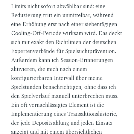
Limits nicht sofort abwählbar sind; eine
Reduzierung tritt ein unmittelbar, während
eine Erhöhung erst nach einer siebentägigen
Cooling-Off-Periode wirksam wird. Das deckt
sich mit exakt den Richtlinien der deutschen
Expertenverbände für Spielsuchtprävention.
Außerdem kann ich Session-Erinnerungen
aktivieren, die mich nach einem
konfigurierbaren Intervall über meine
Spielstunden benachrichtigen, ohne dass ich
den Spielverlauf manuell unterbrechen muss.
Ein oft vernachlässigtes Element ist die
Implementierung eines Transaktionshistorie,
der jede Depositzahlung und jeden Einsatz
anzeigt und mit einem übersichtlichen