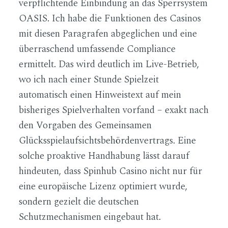
verpflichtende Einbindung an das Sperrsystem
OASIS. Ich habe die Funktionen des Casinos
mit diesen Paragrafen abgeglichen und eine
überraschend umfassende Compliance
ermittelt. Das wird deutlich im Live-Betrieb,
wo ich nach einer Stunde Spielzeit
automatisch einen Hinweistext auf mein
bisheriges Spielverhalten vorfand – exakt nach
den Vorgaben des Gemeinsamen
Glücksspielaufsichtsbehördenvertrags. Eine
solche proaktive Handhabung lässt darauf
hindeuten, dass Spinhub Casino nicht nur für
eine europäische Lizenz optimiert wurde,
sondern gezielt die deutschen
Schutzmechanismen eingebaut hat.