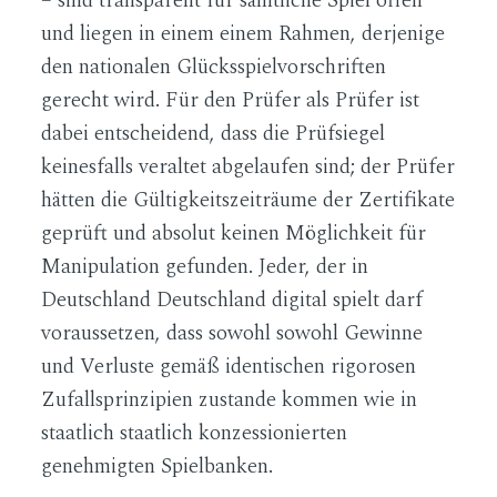
– sind transparent für sämtliche Spiel offen
und liegen in einem einem Rahmen, derjenige
den nationalen Glücksspielvorschriften
gerecht wird. Für den Prüfer als Prüfer ist
dabei entscheidend, dass die Prüfsiegel
keinesfalls veraltet abgelaufen sind; der Prüfer
hätten die Gültigkeitszeiträume der Zertifikate
geprüft und absolut keinen Möglichkeit für
Manipulation gefunden. Jeder, der in
Deutschland Deutschland digital spielt darf
voraussetzen, dass sowohl sowohl Gewinne
und Verluste gemäß identischen rigorosen
Zufallsprinzipien zustande kommen wie in
staatlich staatlich konzessionierten
genehmigten Spielbanken.