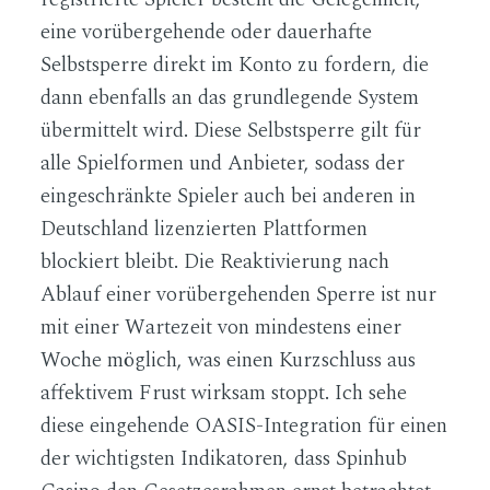
eine vorübergehende oder dauerhafte
Selbstsperre direkt im Konto zu fordern, die
dann ebenfalls an das grundlegende System
übermittelt wird. Diese Selbstsperre gilt für
alle Spielformen und Anbieter, sodass der
eingeschränkte Spieler auch bei anderen in
Deutschland lizenzierten Plattformen
blockiert bleibt. Die Reaktivierung nach
Ablauf einer vorübergehenden Sperre ist nur
mit einer Wartezeit von mindestens einer
Woche möglich, was einen Kurzschluss aus
affektivem Frust wirksam stoppt. Ich sehe
diese eingehende OASIS-Integration für einen
der wichtigsten Indikatoren, dass Spinhub