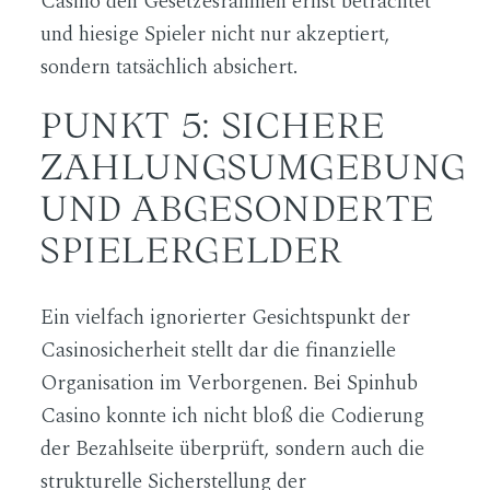
Casino den Gesetzesrahmen ernst betrachtet
und hiesige Spieler nicht nur akzeptiert,
sondern tatsächlich absichert.
PUNKT 5: SICHERE
ZAHLUNGSUMGEBUNG
UND ABGESONDERTE
SPIELERGELDER
Ein vielfach ignorierter Gesichtspunkt der
Casinosicherheit stellt dar die finanzielle
Organisation im Verborgenen. Bei Spinhub
Casino konnte ich nicht bloß die Codierung
der Bezahlseite überprüft, sondern auch die
strukturelle Sicherstellung der