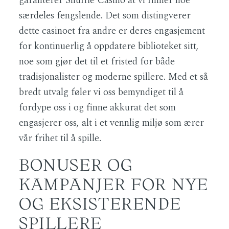
garanterer Shuffle Casino at vi finner noe
særdeles fengslende. Det som distingverer
dette casinoet fra andre er deres engasjement
for kontinuerlig å oppdatere biblioteket sitt,
noe som gjør det til et fristed for både
tradisjonalister og moderne spillere. Med et så
bredt utvalg føler vi oss bemyndiget til å
fordype oss i og finne akkurat det som
engasjerer oss, alt i et vennlig miljø som ærer
vår frihet til å spille.
BONUSER OG
KAMPANJER FOR NYE
OG EKSISTERENDE
SPILLERE