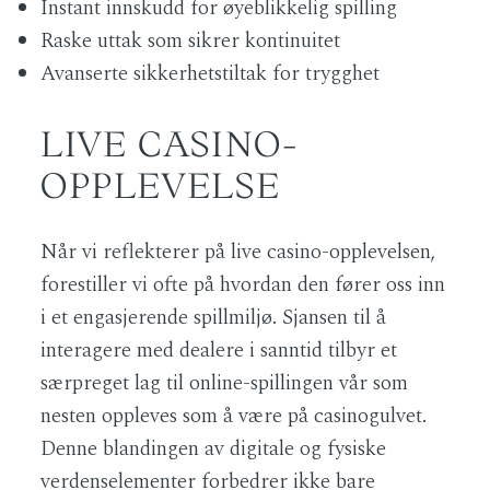
Instant innskudd for øyeblikkelig spilling
Raske uttak som sikrer kontinuitet
Avanserte sikkerhetstiltak for trygghet
LIVE CASINO-
OPPLEVELSE
Når vi reflekterer på live casino-opplevelsen,
forestiller vi ofte på hvordan den fører oss inn
i et engasjerende spillmiljø. Sjansen til å
interagere med dealere i sanntid tilbyr et
særpreget lag til online-spillingen vår som
nesten oppleves som å være på casinogulvet.
Denne blandingen av digitale og fysiske
verdenselementer forbedrer ikke bare