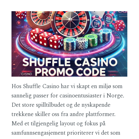
CONTACTO
REDES
Hos
Shuffle
Casino har vi skapt en miljø som
sannelig passer for casinoentusiaster i Norge.
Det store spilltilbudet og de nyskapende
trekkene skiller oss fra andre plattformer.
Med et tilgjengelig layout og fokus på
samfunnsengasjement prioriterer vi det som