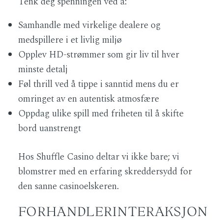
Tenk deg spenningen ved å:
Samhandle med virkelige dealere og
medspillere i et livlig miljø
Opplev HD-strømmer som gir liv til hver
minste detalj
Føl thrill ved å tippe i sanntid mens du er
omringet av en autentisk atmosfære
Oppdag ulike spill med friheten til å skifte
bord uanstrengt
Hos Shuffle Casino deltar vi ikke bare; vi
blomstrer med en erfaring skreddersydd for
den sanne casinoelskeren.
FORHANDLERINTERAKSJON