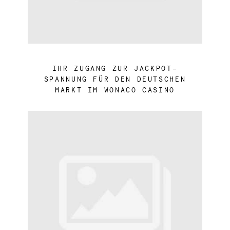
IHR ZUGANG ZUR JACKPOT-
SPANNUNG FÜR DEN DEUTSCHEN
MARKT IM WONACO CASINO