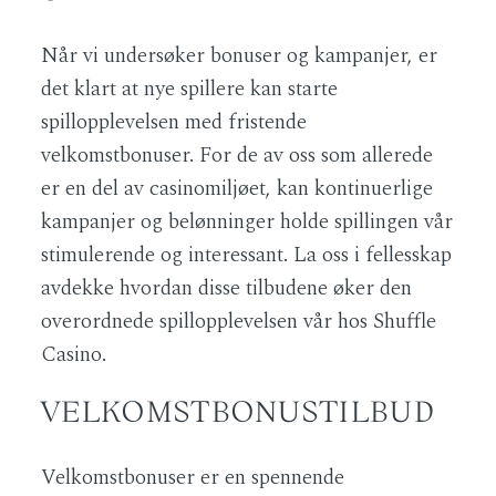
Når vi undersøker bonuser og kampanjer, er
det klart at nye spillere kan starte
spillopplevelsen med fristende
velkomstbonuser. For de av oss som allerede
er en del av casinomiljøet, kan kontinuerlige
kampanjer og belønninger holde spillingen vår
stimulerende og interessant. La oss i fellesskap
avdekke hvordan disse tilbudene øker den
overordnede spillopplevelsen vår hos Shuffle
Casino.
VELKOMSTBONUSTILBUD
Velkomstbonuser er en spennende