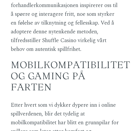
forhandlerkommunikasjonen inspirerer oss til
å spørre og interagere fritt, noe som styrker
en følelse av tilknytning og fellesskap. Ved å
adoptere denne nytenkende metoden,
tilfredsstiller Shuffle Casino virkelig vårt
behov om autentisk spillfrihet.
MOBILKOMPATIBILITET
OG GAMING PÅ
FARTEN
Etter hvert som vi dykker dypere inn i online
spillverdenen, blir det tydelig at
mobilkompatibilitet har blitt en grunnpilar for