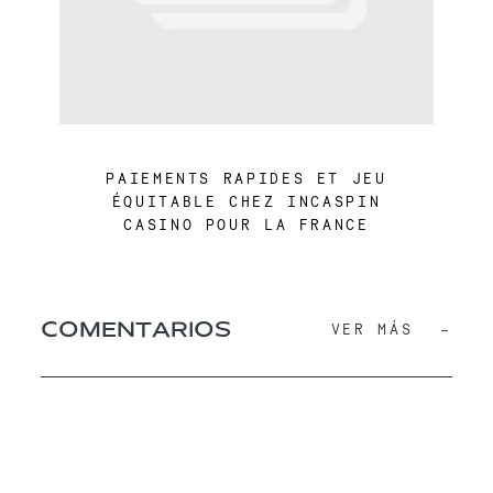
PAIEMENTS RAPIDES ET JEU
ÉQUITABLE CHEZ INCASPIN
CASINO POUR LA FRANCE
COMENTARIOS
VER MÁS