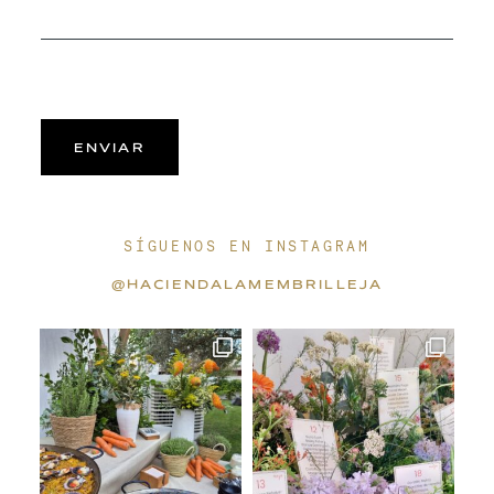
ENVIAR
SÍGUENOS EN INSTAGRAM
@HACIENDALAMEMBRILLEJA