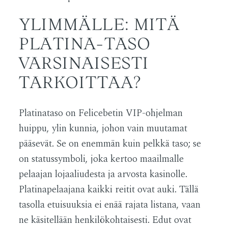
YLIMMÄLLE: MITÄ
PLATINA-TASO
VARSINAISESTI
TARKOITTAA?
Platinataso on Felicebetin VIP-ohjelman
huippu, ylin kunnia, johon vain muutamat
pääsevät. Se on enemmän kuin pelkkä taso; se
on statussymboli, joka kertoo maailmalle
pelaajan lojaaliudesta ja arvosta kasinolle.
Platinapelaajana kaikki reitit ovat auki. Tällä
tasolla etuisuuksia ei enää rajata listana, vaan
ne käsitellään henkilökohtaisesti. Edut ovat