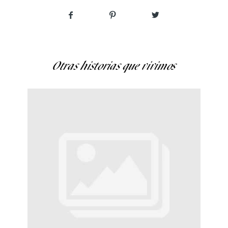
Otras historias que vivimos