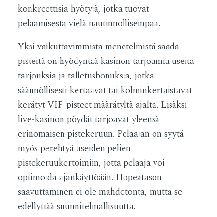
konkreettisia hyötyjä, jotka tuovat
pelaamisesta vielä nautinnollisempaa.
Yksi vaikuttavimmista menetelmistä saada
pisteitä on hyödyntää kasinon tarjoamia useita
tarjouksia ja talletusbonuksia, jotka
säännöllisesti kertaavat tai kolminkertaistavat
kerätyt VIP-pisteet määrätyltä ajalta. Lisäksi
live-kasinon pöydät tarjoavat yleensä
erinomaisen pistekeruun. Pelaajan on syytä
myös perehtyä useiden pelien
pistekeruukertoimiin, jotta pelaaja voi
optimoida ajankäyttöään. Hopeatason
saavuttaminen ei ole mahdotonta, mutta se
edellyttää suunnitelmallisuutta.