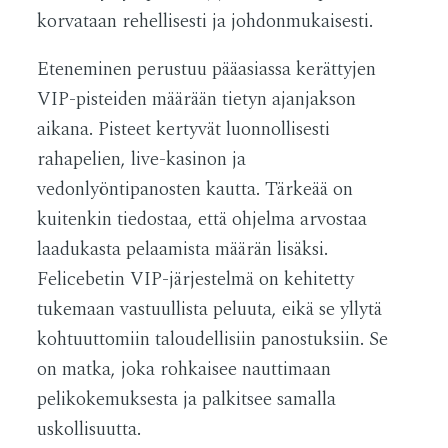
korvataan rehellisesti ja johdonmukaisesti.
Eteneminen perustuu pääasiassa kerättyjen
VIP-pisteiden määrään tietyn ajanjakson
aikana. Pisteet kertyvät luonnollisesti
rahapelien, live-kasinon ja
vedonlyöntipanosten kautta. Tärkeää on
kuitenkin tiedostaa, että ohjelma arvostaa
laadukasta pelaamista määrän lisäksi.
Felicebetin VIP-järjestelmä on kehitetty
tukemaan vastuullista peluuta, eikä se yllytä
kohtuuttomiin taloudellisiin panostuksiin. Se
on matka, joka rohkaisee nauttimaan
pelikokemuksesta ja palkitsee samalla
uskollisuutta.