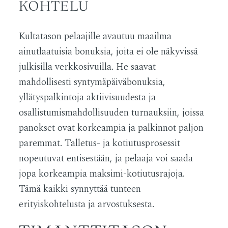
KOHTELU
Kultatason pelaajille avautuu maailma
ainutlaatuisia bonuksia, joita ei ole näkyvissä
julkisilla verkkosivuilla. He saavat
mahdollisesti syntymäpäiväbonuksia,
yllätyspalkintoja aktiivisuudesta ja
osallistumismahdollisuuden turnauksiin, joissa
panokset ovat korkeampia ja palkinnot paljon
paremmat. Talletus- ja kotiutusprosessit
nopeutuvat entisestään, ja pelaaja voi saada
jopa korkeampia maksimi-kotiutusrajoja.
Tämä kaikki synnyttää tunteen
erityiskohtelusta ja arvostuksesta.