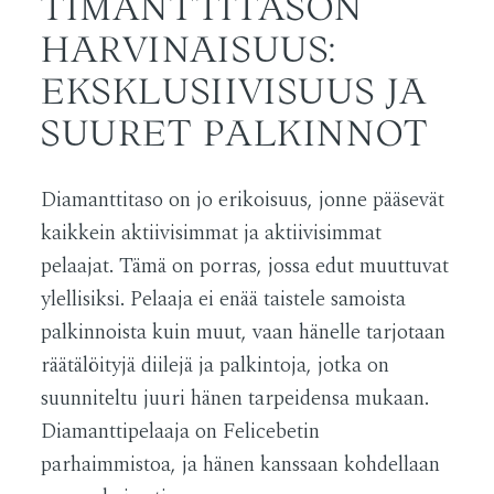
TIMANTTITASON
HARVINAISUUS:
EKSKLUSIIVISUUS JA
SUURET PALKINNOT
Diamanttitaso on jo erikoisuus, jonne pääsevät
kaikkein aktiivisimmat ja aktiivisimmat
pelaajat. Tämä on porras, jossa edut muuttuvat
ylellisiksi. Pelaaja ei enää taistele samoista
palkinnoista kuin muut, vaan hänelle tarjotaan
räätälöityjä diilejä ja palkintoja, jotka on
suunniteltu juuri hänen tarpeidensa mukaan.
Diamanttipelaaja on Felicebetin
parhaimmistoa, ja hänen kanssaan kohdellaan