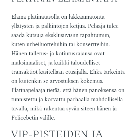
Elämä platinatasolla on lakkaamatonta
yllätysten ja palkintojen ketjua. Pelaaja tulee
saada kutsuja eksklusiivisiin tapahtumiin,
kuten urheiluotteluihin tai konsertteihin.
Hänen talletus- ja kotiutusrajansa ovat
maksimaaliset, ja kaikki taloudelliset
transaktiot käsitellään etusijalla. Ehkä tärkeintä
on kuitenkin se arvostuksen kokemus.
Platinapelaaja tietää, että hänen panoksensa on
tunnistettu ja korvattu parhaalla mahdollisella
tavalla, mikä rakentaa syvän siteen hänen ja
Felicebetin välille.
VIP-PISTEIDEN JA