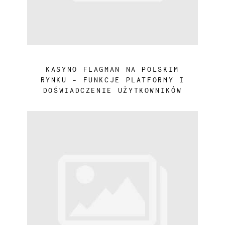
KASYNO FLAGMAN NA POLSKIM
RYNKU – FUNKCJE PLATFORMY I
DOŚWIADCZENIE UŻYTKOWNIKÓW