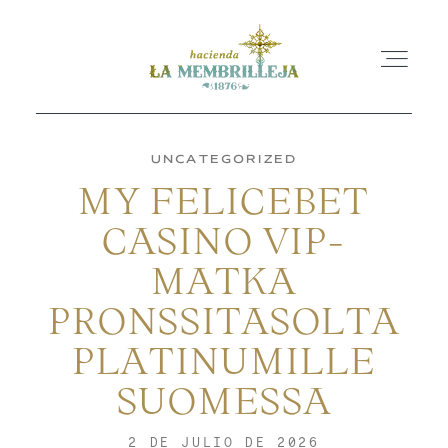
UNCATEGORIZED
MY FELICEBET
INICIO
CASINO VIP-
MATKA
LA HACIENDA
PRONSSITASOLTA
ESPACIOS
PLATINUMILLE
SUOMESSA
BLOG
2 DE JULIO DE 2026