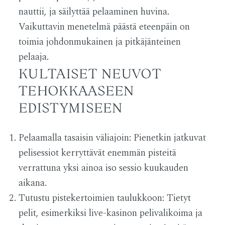
nauttii, ja säilyttää pelaaminen huvina.
Vaikuttavin menetelmä päästä eteenpäin on
toimia johdonmukainen ja pitkäjänteinen
pelaaja.
KULTAISET NEUVOT
TEHOKKAASEEN
EDISTYMISEEN
Pelaamalla tasaisin väliajoin: Pienetkin jatkuvat
pelisessiot kerryttävät enemmän pisteitä
verrattuna yksi ainoa iso sessio kuukauden
aikana.
Tutustu pistekertoimien taulukkoon: Tietyt
pelit, esimerkiksi live-kasinon pelivalikoima ja