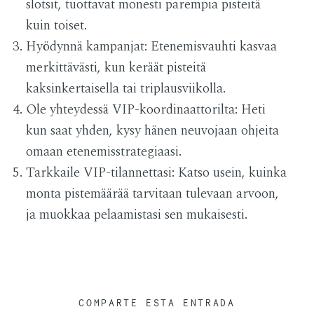
slotsit, tuottavat monesti parempia pisteitä
kuin toiset.
Hyödynnä kampanjat: Etenemisvauhti kasvaa
merkittävästi, kun keräät pisteitä
kaksinkertaisella tai triplausviikolla.
Ole yhteydessä VIP-koordinaattorilta: Heti
kun saat yhden, kysy hänen neuvojaan ohjeita
omaan etenemisstrategiaasi.
Tarkkaile VIP-tilannettasi: Katso usein, kuinka
monta pistemäärää tarvitaan tulevaan arvoon,
ja muokkaa pelaamistasi sen mukaisesti.
COMPARTE ESTA ENTRADA