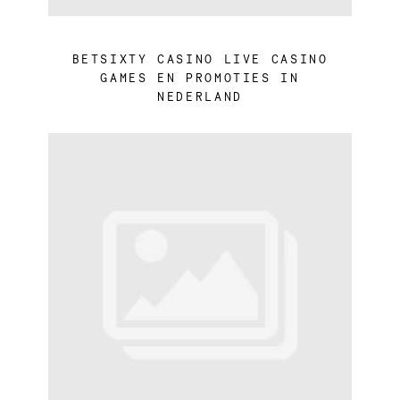
BETSIXTY CASINO LIVE CASINO
GAMES EN PROMOTIES IN
NEDERLAND