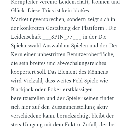
Kernpfeiler vereint: Leidenschaft, Können und
Glück. Diese Trias ist kein bloßes
Marketingversprechen, sondern zeigt sich in
der konkreten Gestaltung der Plattform . Die
Leidenschaft ___SPIN_77___ in der Die
Spielauswahl Auswahl an Spielen und der Der
Kern einer unbestritten Benutzeroberfläche,
die sein breites und abwechslungsreiches
kooperiert soll. Das Element des Könnens
wird Vielzahl, dass weites Feld Spiele wie
Blackjack oder Poker erstklassigen
bereitzustellen und der Spieler seinen findet
sich hier auf den Zusammenstellung aktiv
verschiedene kann. berücksichtigt bleibt der
stets Umgang mit dem Faktor Zufall, der bei