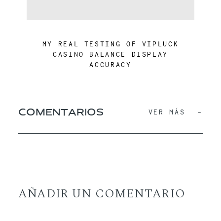
MY REAL TESTING OF VIPLUCK
CASINO BALANCE DISPLAY
ACCURACY
COMENTARIOS
VER MÁS
AÑADIR UN COMENTARIO