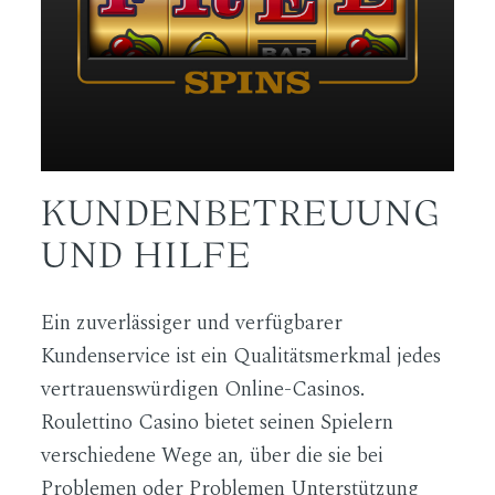
KUNDENBETREUUNG
UND HILFE
Ein zuverlässiger und verfügbarer
Kundenservice ist ein Qualitätsmerkmal jedes
vertrauenswürdigen Online-Casinos.
Roulettino Casino bietet seinen Spielern
verschiedene Wege an, über die sie bei
Problemen oder Problemen Unterstützung