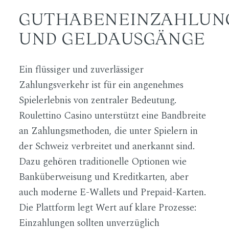
GUTHABENEINZAHLUN
UND GELDAUSGÄNGE
Ein flüssiger und zuverlässiger
Zahlungsverkehr ist für ein angenehmes
Spielerlebnis von zentraler Bedeutung.
Roulettino Casino unterstützt eine Bandbreite
an Zahlungsmethoden, die unter Spielern in
der Schweiz verbreitet und anerkannt sind.
Dazu gehören traditionelle Optionen wie
Banküberweisung und Kreditkarten, aber
auch moderne E-Wallets und Prepaid-Karten.
Die Plattform legt Wert auf klare Prozesse:
Einzahlungen sollten unverzüglich