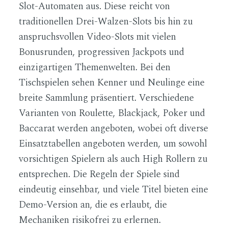
Slot-Automaten aus. Diese reicht von
traditionellen Drei-Walzen-Slots bis hin zu
anspruchsvollen Video-Slots mit vielen
Bonusrunden, progressiven Jackpots und
einzigartigen Themenwelten. Bei den
Tischspielen sehen Kenner und Neulinge eine
breite Sammlung präsentiert. Verschiedene
Varianten von Roulette, Blackjack, Poker und
Baccarat werden angeboten, wobei oft diverse
Einsatztabellen angeboten werden, um sowohl
vorsichtigen Spielern als auch High Rollern zu
entsprechen. Die Regeln der Spiele sind
eindeutig einsehbar, und viele Titel bieten eine
Demo-Version an, die es erlaubt, die
Mechaniken risikofrei zu erlernen.