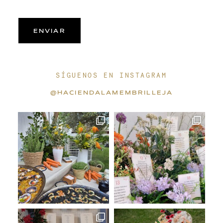
ENVIAR
SÍGUENOS EN INSTAGRAM
@HACIENDALAMEMBRILLEJA