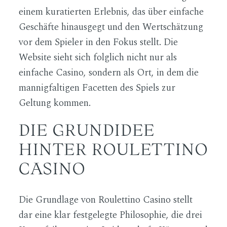
einem kuratierten Erlebnis, das über einfache
Geschäfte hinausgegt und den Wertschätzung
vor dem Spieler in den Fokus stellt. Die
Website sieht sich folglich nicht nur als
einfache Casino, sondern als Ort, in dem die
mannigfaltigen Facetten des Spiels zur
Geltung kommen.
DIE GRUNDIDEE
HINTER ROULETTINO
CASINO
Die Grundlage von Roulettino Casino stellt
dar eine klar festgelegte Philosophie, die drei