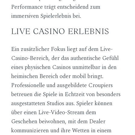
Performance trägt entscheidend zum
immersiven Spielerlebnis bei.
LIVE CASINO ERLEBNIS
Ein zusätzlicher Fokus liegt auf dem Live-
Casino-Bereich, der das authentische Gefühl
eines physischen Casinos unmittelbar in den
heimischen Bereich oder mobil bringt.
Professionelle und ausgebildete Croupiers
betreuen die Spiele in Echtzeit von besonders
ausgestatteten Studios aus. Spieler können
über einen Live-Video-Stream dem
Geschehen beiwohnen, mit dem Dealer
kommunizieren und ihre Wetten in einem