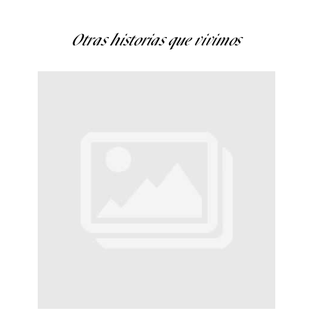
Otras historias que vivimos