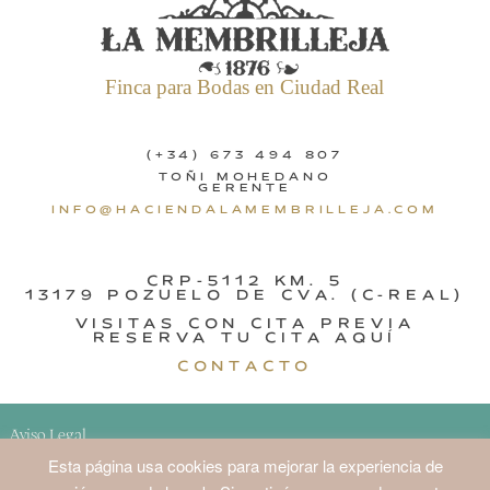
Finca para Bodas en Ciudad Real
(+34) 673 494 807
TOÑI MOHEDANO
GERENTE
INFO@HACIENDALAMEMBRILLEJA.COM
CRP-5112 KM. 5
13179 POZUELO DE CVA. (C-REAL)
VISITAS CON CITA PREVIA
RESERVA TU CITA AQUÍ
CONTACTO
Aviso Legal
Esta página usa cookies para mejorar la experiencia de