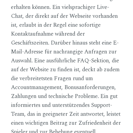
erhalten können. Ein vielsprachiger Live-
Chat, der direkt auf der Webseite vorhanden
ist, erlaubt in der Regel eine sofortige
Kontaktaufnahme während der
Geschäftszeiten. Darüber hinaus steht eine E-
Mail-Adresse für nachrangige Anfragen zur
Auswahl. Eine ausführliche FAQ-Sektion, die
auf der Website zu finden ist, deckt ab zudem
die verbreitetsten Fragen rund um
Accountmanagement, Bonusanforderungen,
Zahlungen und technische Probleme. Ein gut
informiertes und unterstützendes Support-
Team, das in geeigneter Zeit antwortet, leistet
einen wichtigen Beitrag zur Zufriedenheit der
Spieler und zur Behebung eventuell