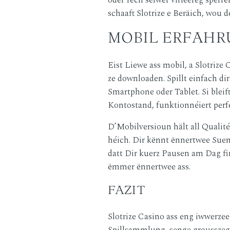
oder Iech selwer virleefeg sperr
schaaft Slotrize e Beräich, wou d
MOBIL ERFAHR
Eist Liewe ass mobil, a Slotriz
ze downloaden. Spillt einfach di
Smartphone oder Tablet. Si blei
Kontostand, funktionnéiert perf
D’Mobilversioun hält all Qualité
héich. Dir kënnt ënnertwee Suen 
datt Dir kuerz Pausen am Dag fi
ëmmer ënnertwee ass.
FAZIT
Slotrize Casino ass eng iwwerze
Spillsammlung, senge grousszeg