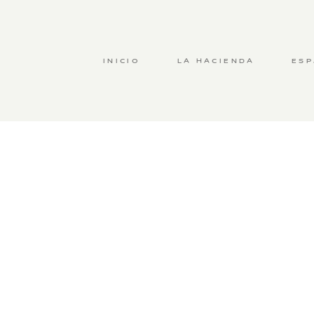
INICIO
LA HACIENDA
ESP