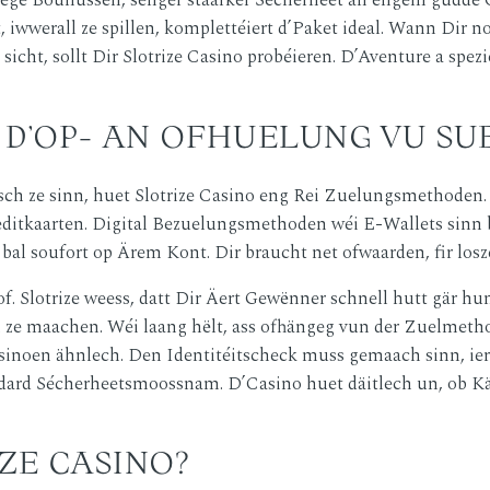
 iwwerall ze spillen, komplettéiert d’Paket ideal. Wann Dir
icht, sollt Dir Slotrize Casino probéieren. D’Aventure a spezi
 D’OP- AN OFHUELUNG VU SU
tesch ze sinn, huet Slotrize Casino eng Rei Zuelungsmethoden
itkaarten. Digital Bezuelungsmethoden wéi E-Wallets sinn bel
al soufort op Ärem Kont. Dir braucht net ofwaarden, fir losz
. Slotrize weess, datt Dir Äert Gewënner schnell hutt gär hun
h ze maachen. Wéi laang hëlt, ass ofhängeg vun der Zuelmetho
inoen ähnlech. Den Identitéitscheck muss gemaach sinn, ier 
ndard Sécherheetsmoossnam. D’Casino huet däitlech un, ob Kä
IZE CASINO?