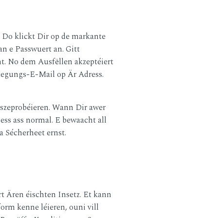
t. Do klickt Dir op de markante
n e Passwuert an. Gitt
nt. No dem Ausfëllen akzeptéiert
ätegungs-E-Mail op Är Adress.
 auszeprobéieren. Wann Dir awer
ess ass normal. E bewaacht all
a Sécherheet ernst.
 Ären éischten Insetz. Et kann
rm kenne léieren, ouni vill