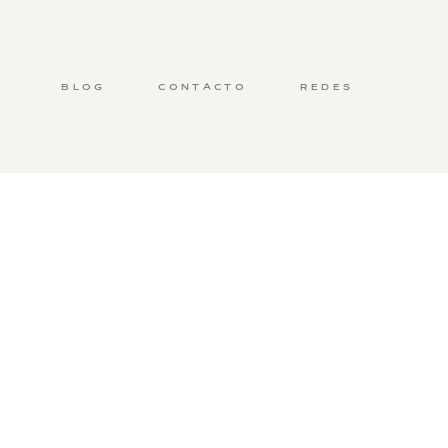
BLOG
CONTACTO
REDES