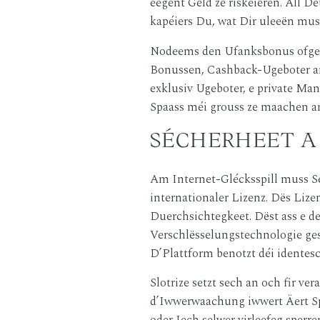
eegent Geld ze riskéieren. All De
kapéiers Du, wat Dir uleeën mus
Nodeems den Ufanksbonus ofgesch
Bonussen, Cashback-Ugeboter an 
exklusiv Ugeboter, e private Mana
Spaass méi grouss ze maachen a
SÉCHERHEET A
Am Internet-Glécksspill muss S
internationaler Lizenz. Dës Lizenz
Duerchsichtegkeet. Dëst ass e d
Verschlësselungstechnologie ges
D’Plattform benotzt déi idente
Slotrize setzt sech an och fir ve
d’Iwwerwaachung iwwert Äert Spi