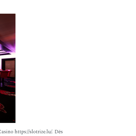
 Casino
https://slotrize.lu/
. Dës