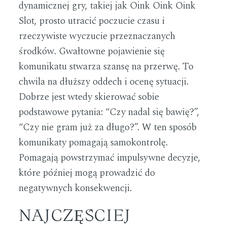
dynamicznej gry, takiej jak Oink Oink Oink
Slot, prosto utracić poczucie czasu i
rzeczywiste wyczucie przeznaczanych
środków. Gwałtowne pojawienie się
komunikatu stwarza szansę na przerwę. To
chwila na dłuższy oddech i ocenę sytuacji.
Dobrze jest wtedy skierować sobie
podstawowe pytania: “Czy nadal się bawię?”,
“Czy nie gram już za długo?”. W ten sposób
komunikaty pomagają samokontrolę.
Pomagają powstrzymać impulsywne decyzje,
które później mogą prowadzić do
negatywnych konsekwencji.
NAJCZĘŚCIEJ