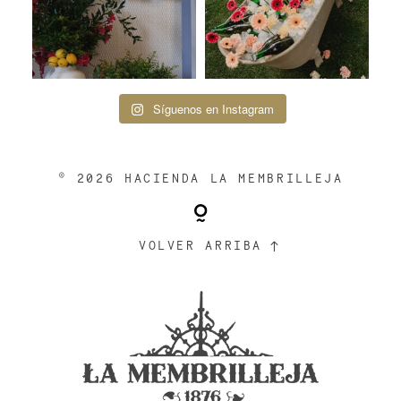
Síguenos en Instagram
© 2026 HACIENDA LA MEMBRILLEJA
VOLVER ARRIBA