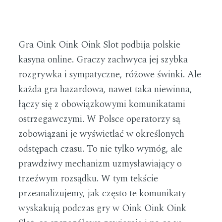
CONTACTO
REDES
Gra Oink Oink Oink Slot podbija polskie
kasyna online. Graczy zachwyca jej szybka
rozgrywka i sympatyczne, różowe świnki. Ale
każda gra hazardowa, nawet taka niewinna,
łączy się z obowiązkowymi komunikatami
ostrzegawczymi. W Polsce operatorzy są
zobowiązani je wyświetlać w określonych
odstępach czasu. To nie tylko wymóg, ale
prawdziwy mechanizm uzmysławiający o
trzeźwym rozsądku. W tym tekście
przeanalizujemy, jak często te komunikaty
wyskakują podczas gry w Oink Oink Oink