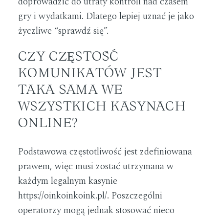
doprowadzić do utraty kontroli nad czasem
gry i wydatkami. Dlatego lepiej uznać je jako
życzliwe “sprawdź się”.
CZY CZĘSTOŚĆ
KOMUNIKATÓW JEST
TAKA SAMA WE
WSZYSTKICH KASYNACH
ONLINE?
Podstawowa częstotliwość jest zdefiniowana
prawem, więc musi zostać utrzymana w
każdym legalnym kasynie
https://oinkoinkoink.pl/
. Poszczególni
operatorzy mogą jednak stosować nieco