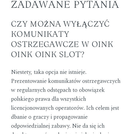
ZADAWANE PYTANIA
CZY MOŻNA WYŁĄCZYĆ
KOMUNIKATY
OSTRZEGAWCZE W OINK
OINK OINK SLOT?
Niestety, taka opcja nie istnieje.
Prezentowanie komunikatów ostrzegawczych
w regularnych odstępach to obowiązek
polskiego prawa dla wszystkich
licencjonowanych operatorów. Ich celem jest
dbanie o graczy i propagowanie
odpowiedzialnej zabawy. Nie da się ich