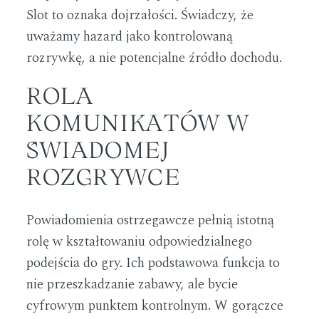
Slot to oznaka dojrzałości. Świadczy, że
uważamy hazard jako kontrolowaną
rozrywkę, a nie potencjalne źródło dochodu.
ROLA
KOMUNIKATÓW W
ŚWIADOMEJ
ROZGRYWCE
Powiadomienia ostrzegawcze pełnią istotną
rolę w kształtowaniu odpowiedzialnego
podejścia do gry. Ich podstawowa funkcja to
nie przeszkadzanie zabawy, ale bycie
cyfrowym punktem kontrolnym. W gorączce