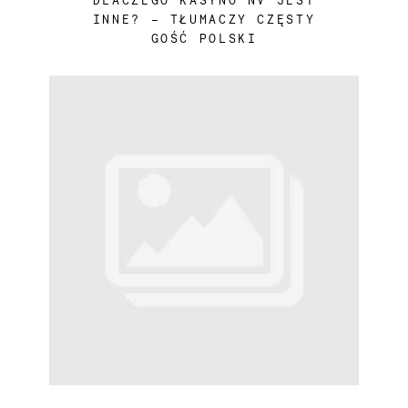
DLACZEGO KASYNO NV JEST
INNE? – TŁUMACZY CZĘSTY
GOŚĆ POLSKI