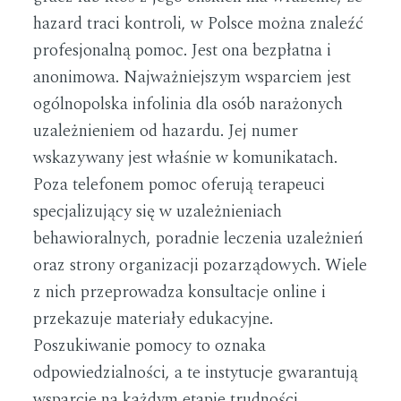
hazard traci kontroli, w Polsce można znaleźć
profesjonalną pomoc. Jest ona bezpłatna i
anonimowa. Najważniejszym wsparciem jest
ogólnopolska infolinia dla osób narażonych
uzależnieniem od hazardu. Jej numer
wskazywany jest właśnie w komunikatach.
Poza telefonem pomoc oferują terapeuci
specjalizujący się w uzależnieniach
behawioralnych, poradnie leczenia uzależnień
oraz strony organizacji pozarządowych. Wiele
z nich przeprowadza konsultacje online i
przekazuje materiały edukacyjne.
Poszukiwanie pomocy to oznaka
odpowiedzialności, a te instytucje gwarantują
wsparcie na każdym etapie trudności.