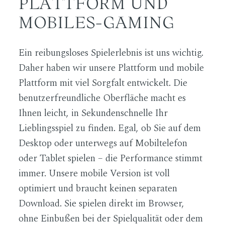
PLATTFORM UND
MOBILES-GAMING
Ein reibungsloses Spielerlebnis ist uns wichtig.
Daher haben wir unsere Plattform und mobile
Plattform mit viel Sorgfalt entwickelt. Die
benutzerfreundliche Oberfläche macht es
Ihnen leicht, in Sekundenschnelle Ihr
Lieblingsspiel zu finden. Egal, ob Sie auf dem
Desktop oder unterwegs auf Mobiltelefon
oder Tablet spielen – die Performance stimmt
immer. Unsere mobile Version ist voll
optimiert und braucht keinen separaten
Download. Sie spielen direkt im Browser,
ohne Einbußen bei der Spielqualität oder dem