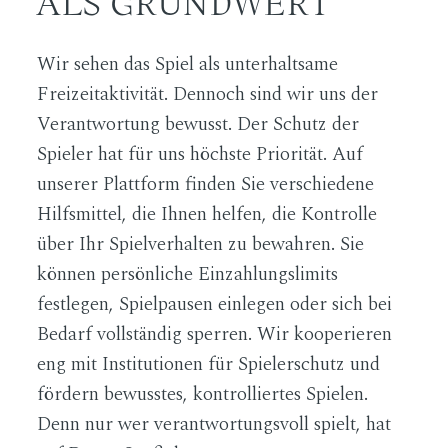
ALS GRUNDWERT
Wir sehen das Spiel als unterhaltsame
Freizeitaktivität. Dennoch sind wir uns der
Verantwortung bewusst. Der Schutz der
Spieler hat für uns höchste Priorität. Auf
unserer Plattform finden Sie verschiedene
Hilfsmittel, die Ihnen helfen, die Kontrolle
über Ihr Spielverhalten zu bewahren. Sie
können persönliche Einzahlungslimits
festlegen, Spielpausen einlegen oder sich bei
Bedarf vollständig sperren. Wir kooperieren
eng mit Institutionen für Spielerschutz und
fördern bewusstes, kontrolliertes Spielen.
Denn nur wer verantwortungsvoll spielt, hat