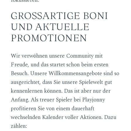
fokussieren.
GROSSARTIGE BONI U
ND AKTUELLE P
ROMOTIONEN
Wir verwöhnen unsere Community mit
Freude, und das startet schon beim ersten
Besuch. Unsere Willkommensangebote sind so
ausgerichtet, dass Sie unsere Spielewelt gut
kennenlernen können. Das ist aber nur der
Anfang. Als treuer Spieler bei Playjonny
profitieren Sie von einem dauerhaft
wechselnden Kalender voller Aktionen. Dazu
zählen: