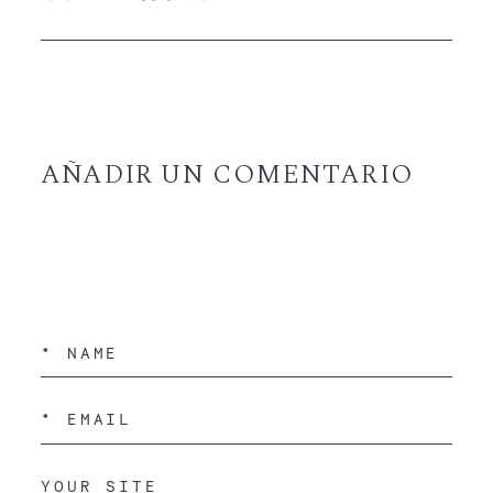
AÑADIR UN COMENTARIO