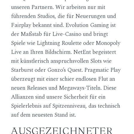
unseren Partnern. Wir arbeiten nur mit
führenden Studios, die für Neuerungen und
Fairplay bekannt sind. Evolution Gaming ist
der Maßstab für Live-Casino und bringt
Spiele wie Lightning Roulette oder Monopoly
Live an Ihren Bildschirm. NetEnt begeistert
mit künstlerisch anspruchsvollen Slots wie
Starburst oder Gonzo’s Quest. Pragmatic Play
überzeugt mit einer schier endlosen Flut an
neuen Releases und Megaways-Titeln. Diese
Allianzen sind unsere Sicherheit für ein
Spielerlebnis auf Spitzenniveau, das technisch
auf dem neuesten Stand ist.
AUSGEZEICHNETER