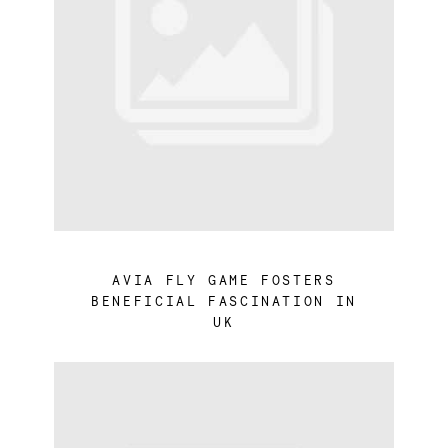
AVIA FLY GAME FOSTERS
BENEFICIAL FASCINATION IN
UK