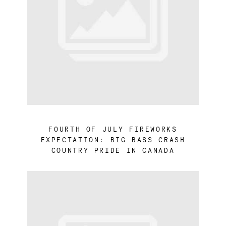
FOURTH OF JULY FIREWORKS
EXPECTATION: BIG BASS CRASH
COUNTRY PRIDE IN CANADA