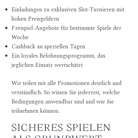
Einladungen zu exklusiven Slot-Turnieren mit
hohen Preisgeldern
Freispiel-Angebote für bestimmte Spiele der
Woche
Cashback an speziellen Tagen
Ein loyales Belohnungsprogramm, das
jeglichen Einsatz wertschätzt
Wir teilen mit alle Promotionen deutlich und
verständlich. So wissen Sie jederzeit, welche
Bedingungen anwendbar sind und wie Sie
teilnehmen können.
SICHERES SPIELEN