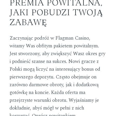
PREMIA POWITALNA,
JAKI POBUDZI TWOJĄ
ZABAWĘ
Zaczynając podróż w Flagman Casino,
witamy Was obfitym pakietem powitalnym.
Jest stworzony, aby zwiększyć Wasz okres gry
i podnieść szanse na sukces. Nowi gracze z
Polski mogą liczyć na interesujący bonus od
pierwszego depozytu. Często obejmuje on
zarówno darmowe obroty, jak i dodatkową
gotówkę na koncie. Każda oferta ma
przejrzyste warunki obrotu. Wyjaśniamy je
dokładnie, abyś mógł w pełni z nich
korzystać. Oprócz powitankiem