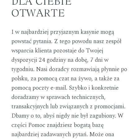
DLA CIEBIE
OTWARTE
I w najbardziej przyjaznym kasynie mogą
powstać pytania. Z tego powodu nasz zespół
wsparcia klienta pozostaje do Twojej
dyspozycji 24 godziny na dobę, 7 dni w
tygodniu. Nasi doradcy rozmawiają płynnie po
polsku, za pomocą czat na żywo, a także za
pomocą poczty e-mail. Szybko i konkretnie
doradzamy w sprawach technicznych,
transakcyjnych lub związanych z promocjami.
Dbamy o to, abyś nigdy nie był zagubiony. W
części Pomoc znajdziesz bogatą bazę
najbardziej zadawanych pytań. Może ona