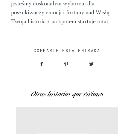
jesteśmy doskonałym wyborem dla
poszukiwaczy emocji i fortuny nad Wisłą.
Twoja historia z jackpotem startuje tutaj.
COMPARTE ESTA ENTRADA
Otras historias que vivimos