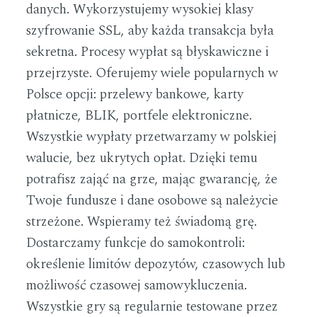
danych. Wykorzystujemy wysokiej klasy
szyfrowanie SSL, aby każda transakcja była
sekretna. Procesy wypłat są błyskawiczne i
przejrzyste. Oferujemy wiele popularnych w
Polsce opcji: przelewy bankowe, karty
płatnicze, BLIK, portfele elektroniczne.
Wszystkie wypłaty przetwarzamy w polskiej
walucie, bez ukrytych opłat. Dzięki temu
potrafisz zająć na grze, mając gwarancję, że
Twoje fundusze i dane osobowe są należycie
strzeżone. Wspieramy też świadomą grę.
Dostarczamy funkcje do samokontroli:
określenie limitów depozytów, czasowych lub
możliwość czasowej samowykluczenia.
Wszystkie gry są regularnie testowane przez