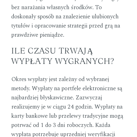
bez narażania własnych środków. To
doskonały sposób na znalezienie ulubionych
tytułów i opracowanie strategii przed grą na
prawdziwe pieniądze.
ILE CZASU TRWAJĄ
WYPŁATY WYGRANYCH?
Okres wypłaty jest zależny od wybranej
metody. Wypłaty na portfele elektroniczne są
najbardziej błyskawiczne. Zazwyczaj
realizujemy je w ciągu 24 godzin. Wypłaty na
karty bankowe lub przelewy tradycyjne mogą
potrwać od 1 do 3 dni roboczych. Każda
wypłata potrzebuje uprzedniej weryfikacji