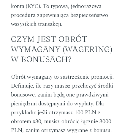
konta (KYC). To typowa, jednorazowa
procedura zapewniająca bezpieczeństwo
wszystkich transakcji.
CZYM JEST OBRÓT
WYMAGANY (WAGERING)
W BONUSACH?
Obrót wymagany to zastrzeżenie promocji.
Definiuje, ile razy musisz przeliczyć środki
bonusowe, zanim będą one prawdziwymi
pieniędzmi dostępnymi do wypłaty. Dla
przykładu: jeśli otrzymasz 100 PLN z
obrotem x30, musisz obrócić łącznie 3000
PLN, zanim otrzymasz wygrane z bonusu.