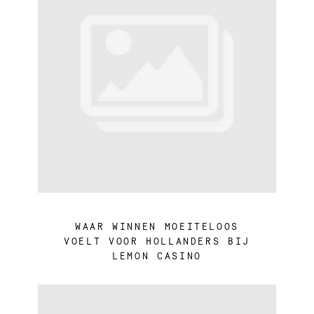
WAAR WINNEN MOEITELOOS
VOELT VOOR HOLLANDERS BIJ
LEMON CASINO