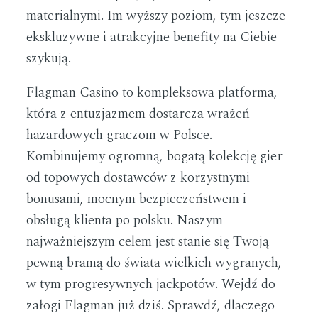
materialnymi. Im wyższy poziom, tym jeszcze
ekskluzywne i atrakcyjne benefity na Ciebie
szykują.
Flagman Casino to kompleksowa platforma,
która z entuzjazmem dostarcza wrażeń
hazardowych graczom w Polsce.
Kombinujemy ogromną, bogatą kolekcję gier
od topowych dostawców z korzystnymi
bonusami, mocnym bezpieczeństwem i
obsługą klienta po polsku. Naszym
najważniejszym celem jest stanie się Twoją
pewną bramą do świata wielkich wygranych,
w tym progresywnych jackpotów. Wejdź do
załogi Flagman już dziś. Sprawdź, dlaczego