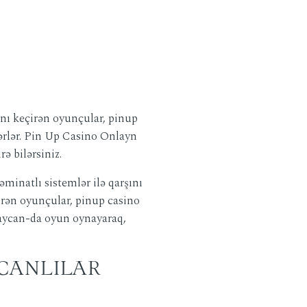
nı keçirən oyunçular, pinup
lərlər. Pin Up Casino Onlayn
ə bilərsiniz.
minatlı sistemlər ilə qarşını
irən oyunçular, pinup casino
baycan-da oyun oynayaraq,
YCANLILAR