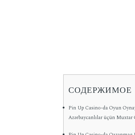
СОДЕРЖИМОЕ
Pin Up Casino-da Oyun Oynay
Azərbaycanlılar üçün Muxtar 
Pin Up Casino-da Qazanmaq