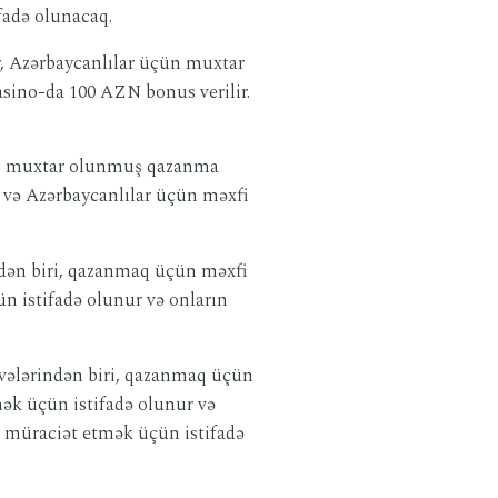
fadə olunacaq.
r, Azərbaycanlılar üçün muxtar
asino-da 100 AZN bonus verilir.
çün muxtar olunmuş qazanma
r və Azərbaycanlılar üçün məxfi
ən biri, qazanmaq üçün məxfi
ün istifadə olunur və onların
ələrindən biri, qazanmaq üçün
tmək üçün istifadə olunur və
rə müraciət etmək üçün istifadə