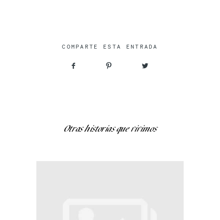
COMPARTE ESTA ENTRADA
Otras historias que vivimos