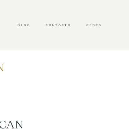
BLOG
CONTACTO
REDES
N
YCAN