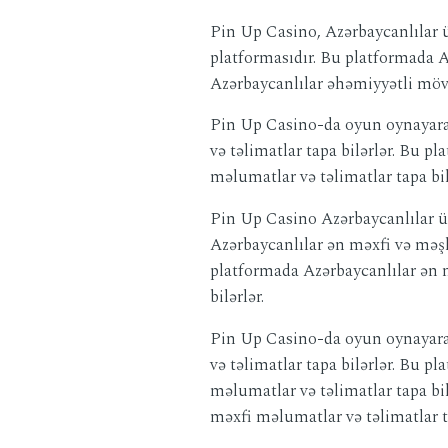
Pin Up Casino, Azərbaycanlılar üç
platformasıdır. Bu platformada A
Azərbaycanlılar əhəmiyyətli mövz
Pin Up Casino-da oyun oynayara
və təlimatlar tapa bilərlər. Bu 
məlumatlar və təlimatlar tapa bil
Pin Up Casino Azərbaycanlılar ü
Azərbaycanlılar ən məxfi və məş
platformada Azərbaycanlılar ən 
bilərlər.
Pin Up Casino-da oyun oynayara
və təlimatlar tapa bilərlər. Bu 
məlumatlar və təlimatlar tapa b
məxfi məlumatlar və təlimatlar ta