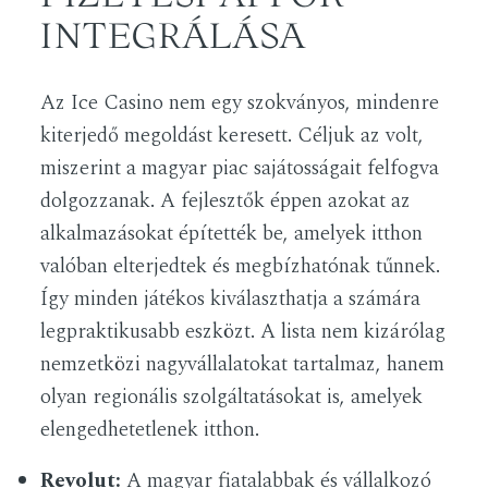
INTEGRÁLÁSA
Az Ice Casino nem egy szokványos, mindenre
kiterjedő megoldást keresett. Céljuk az volt,
miszerint a magyar piac sajátosságait felfogva
dolgozzanak. A fejlesztők éppen azokat az
alkalmazásokat építették be, amelyek itthon
valóban elterjedtek és megbízhatónak tűnnek.
Így minden játékos kiválaszthatja a számára
legpraktikusabb eszközt. A lista nem kizárólag
nemzetközi nagyvállalatokat tartalmaz, hanem
olyan regionális szolgáltatásokat is, amelyek
elengedhetetlenek itthon.
Revolut:
A magyar fiatalabbak és vállalkozó