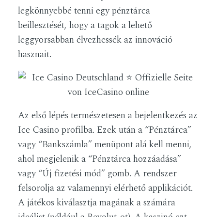
legkönnyebbé tenni egy pénztárca
beillesztését, hogy a tagok a lehető
leggyorsabban élvezhessék az innováció
hasznait.
Az első lépés természetesen a bejelentkezés az
Ice Casino profilba. Ezek után a “Pénztárca”
vagy “Bankszámla” menüpont alá kell menni,
ahol megjelenik a “Pénztárca hozzáadása”
vagy “Új fizetési mód” gomb. A rendszer
felsorolja az valamennyi elérhető applikációt.
A játékos kiválasztja magának a számára