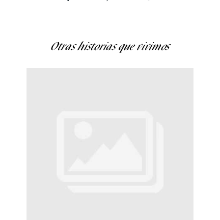
Otras historias que vivimos