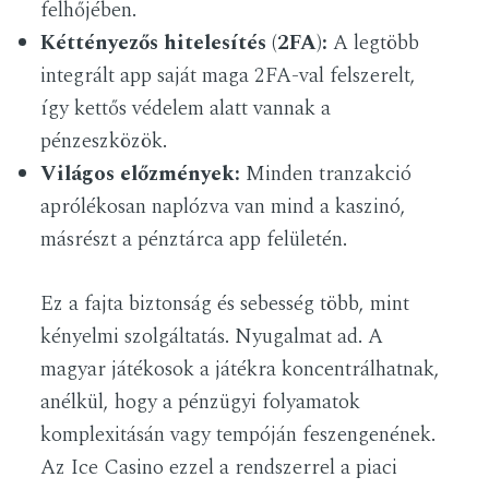
felhőjében.
Kéttényezős hitelesítés (2FA):
A legtöbb
integrált app saját maga 2FA-val felszerelt,
így kettős védelem alatt vannak a
pénzeszközök.
Világos előzmények:
Minden tranzakció
aprólékosan naplózva van mind a kaszinó,
másrészt a pénztárca app felületén.
Ez a fajta biztonság és sebesség több, mint
kényelmi szolgáltatás. Nyugalmat ad. A
magyar játékosok a játékra koncentrálhatnak,
anélkül, hogy a pénzügyi folyamatok
komplexitásán vagy tempóján feszengenének.
Az Ice Casino ezzel a rendszerrel a piaci