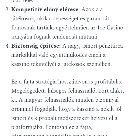
piac felé.
Kompetitív előny elérése:
Azok a a
játékosok, akik a sebességet és garanciát
fontosnak tartják, egyértelműen az Ice Casino
irányába fognak tendenciát mutatni.
Biztonság építése:
A nagy, ismert pénztárca
márkákkal való együttműködés emeli a
kaszinó tekintélyét a játékosok szemében.
Ez a fajta stratégia hosszútávon is profitábilis.
Megelégedett, hűséges felhasználói kört alakít
ki. A magyar felhasználók minden bizonnyal
örömmel fogadják, hogy a kaszinó a nekik jól
ismert és kipróbált módszereket helyezi el a
platformjába. Pontosan ez a fajta,