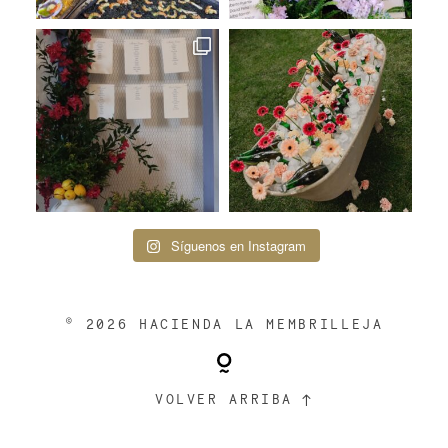
Síguenos en Instagram
© 2026 HACIENDA LA MEMBRILLEJA
VOLVER ARRIBA