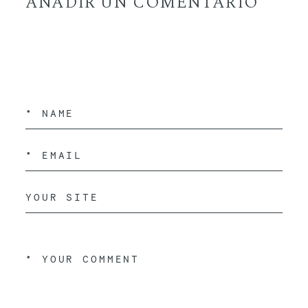
AÑADIR UN COMENTARIO