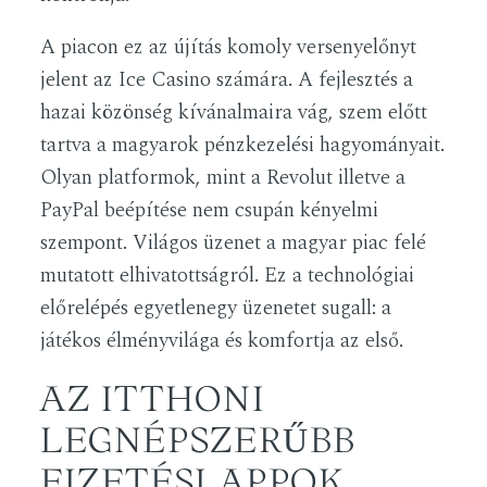
A piacon ez az újítás komoly versenyelőnyt
jelent az Ice Casino számára. A fejlesztés a
hazai közönség kívánalmaira vág, szem előtt
tartva a magyarok pénzkezelési hagyományait.
Olyan platformok, mint a Revolut illetve a
PayPal beépítése nem csupán kényelmi
szempont. Világos üzenet a magyar piac felé
mutatott elhivatottságról. Ez a technológiai
előrelépés egyetlenegy üzenetet sugall: a
játékos élményvilága és komfortja az első.
AZ ITTHONI
LEGNÉPSZERŰBB
FIZETÉSI APPOK