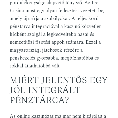
gördülékenysége alapvető tényező. Az Ice
Casino most egy olyan fejlesztést vezetett be,
amely újraírja a szabályokat. A teljes körű
pénztárca integrációval a kaszinó közvetlen
hídként szolgál a legkedveltebb hazai és
nemzetközi fizetési appok számára. Ezzel a
magyarországi játékosok részére a
pénzkezelés gyorsabbá, megbízhatóbbá és
sokkal átláthatóbbá vált.
MIÉRT JELENTŐS EGY
JÓL INTEGRÁLT
PÉNZTÁRCA?
Az online kaszinózás ma már nem kizárólag a