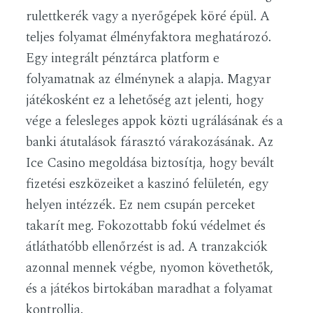
rulettkerék vagy a nyerőgépek köré épül. A
teljes folyamat élményfaktora meghatározó.
Egy integrált pénztárca platform e
folyamatnak az élménynek a alapja. Magyar
játékosként ez a lehetőség azt jelenti, hogy
vége a felesleges appok közti ugrálásának és a
banki átutalások fárasztó várakozásának. Az
Ice Casino megoldása biztosítja, hogy bevált
fizetési eszközeiket a kaszinó felületén, egy
helyen intézzék. Ez nem csupán perceket
takarít meg. Fokozottabb fokú védelmet és
átláthatóbb ellenőrzést is ad. A tranzakciók
azonnal mennek végbe, nyomon követhetők,
és a játékos birtokában maradhat a folyamat
kontrollja.