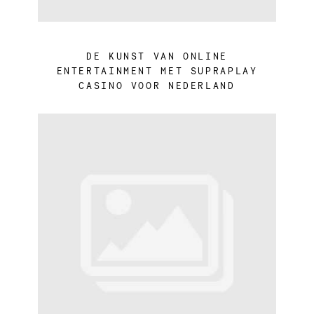
DE KUNST VAN ONLINE
ENTERTAINMENT MET SUPRAPLAY
CASINO VOOR NEDERLAND