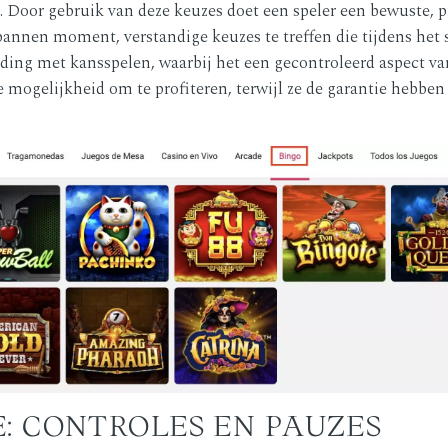
Door gebruik van deze keuzes doet een speler een bewuste, pr
annen moment, verstandige keuzes te treffen die tijdens het 
ng met kansspelen, waarbij het een gecontroleerd aspect van 
de mogelijkheid om te profiteren, terwijl ze de garantie hebbe
: CONTROLES EN PAUZES