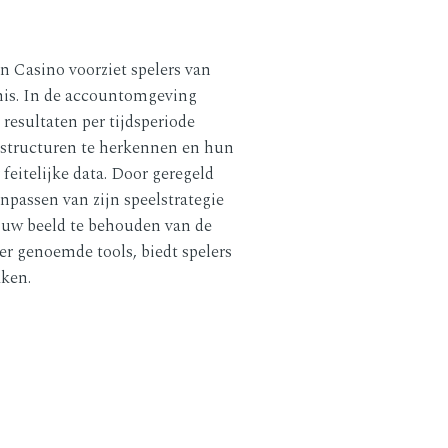
 Casino voorziet spelers van
enis. In de accountomgeving
resultaten per tijdsperiode
n, structuren te herkennen en hun
feitelijke data. Door geregeld
npassen van zijn speelstrategie
rouw beeld te behouden van de
er genoemde tools, biedt spelers
aken.