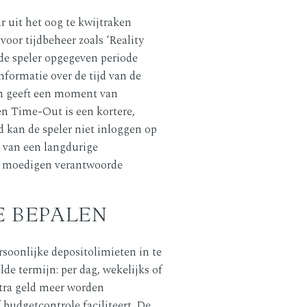
r uit het oog te kwijtraken
or tijdbeheer zoals ‘Reality
de speler opgegeven periode
nformatie over de tijd van de
 en geeft een moment van
en Time-Out is een kortere,
d kan de speler niet inloggen op
e van een langdurige
en moedigen verantwoorde
E BEPALEN
soonlijke depositolimieten in te
lde termijn: per dag, wekelijks of
xtra geld meer worden
 budgetcontrole faciliteert. De