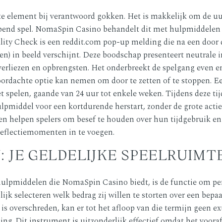
te element bij verantwoord gokken. Het is makkelijk om de uu
pend spel. NomaSpin Casino behandelt dit met hulpmiddelen vo
lity Check is een
reddit.com
pop-up melding die na een door 
en) in beeld verschijnt. Deze boodschap presenteert neutrale i
, verliezen en opbrengsten. Het onderbreekt de spelgang even
oordachte optie kan nemen om door te zetten of te stoppen. E
 spelen, gaande van 24 uur tot enkele weken. Tijdens deze tij
hulpmiddel voor een kortdurende herstart, zonder de grote acti
len helpen spelers om besef te houden over hun tijdgebruik 
reflectiemomenten in te voegen.
: JE GELDELIJKE SPEELRUIMT
hulpmiddelen die NomaSpin Casino biedt, is de functie om per
jk selecteren welk bedrag zij willen te storten over een bepaa
s overschreden, kan er tot het afloop van die termijn geen e
ng. Dit instrument is uitzonderlijk effectief omdat het vooraf