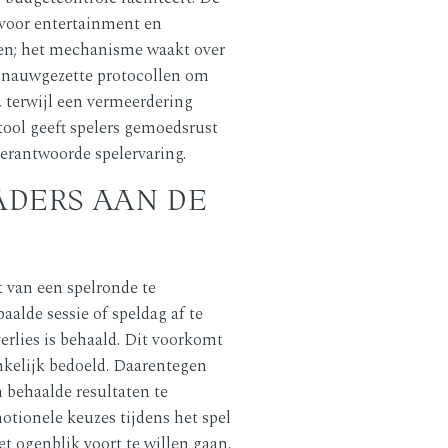
 voor entertainment en
ngen; het mechanisme waakt over
t nauwgezette protocollen om
, terwijl een vermeerdering
tool geeft spelers gemoedsrust
erantwoorde spelervaring.
ADERS AAN DE
 van een spelronde te
alde sessie of speldag af te
erlies is behaald. Dit voorkomt
ankelijk bedoeld. Daarentegen
 behaalde resultaten te
tionele keuzes tijdens het spel
 ogenblik voort te willen gaan.