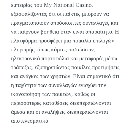
εμπειρίας του My National Casino,
εξασφαλίζοντας ότι οι παίκτες μπορούν να
πραγματοποιούν απρόσκοπτες συναλλαγές και
να παίρνουν βοήθεια όταν είναι απαραίτητο. Η
πλατφόρμα προσφέρει μια ποικιλία επιλογών
πληρωμής, όπως κάρτες πιστώσεων,
ηλεκτρονικά πορτοφόλια και μεταφορές μέσω
τράπεζας, εξυπηρετώντας ποικίλες προτιμήσεις
και ανάγκες των χρηστών. Είναι σημαντικό ότι
η ταχύτητα των συναλλαγών ενισχύει την
ικανοποίηση των παικτών, καθώς οι
περισσότερες καταθέσεις διεκπεραιώνονται
άμεσα και οι αναλήψεις διεκπεραιώνονται
αποτελεσματικά.