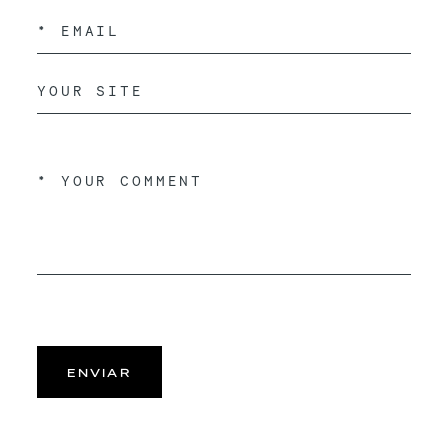
ENVIAR