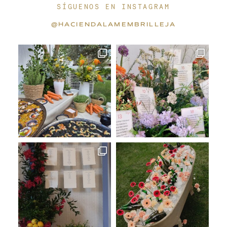
SÍGUENOS EN INSTAGRAM
@HACIENDALAMEMBRILLEJA