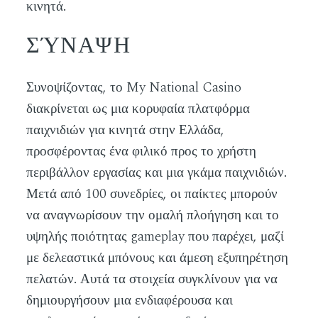
κινητά.
ΣΎΝΑΨΗ
Συνοψίζοντας, το My National Casino
διακρίνεται ως μια κορυφαία πλατφόρμα
παιχνιδιών για κινητά στην Ελλάδα,
προσφέροντας ένα φιλικό προς το χρήστη
περιβάλλον εργασίας και μια γκάμα παιχνιδιών.
Μετά από 100 συνεδρίες, οι παίκτες μπορούν
να αναγνωρίσουν την ομαλή πλοήγηση και το
υψηλής ποιότητας gameplay που παρέχει, μαζί
με δελεαστικά μπόνους και άμεση εξυπηρέτηση
πελατών. Αυτά τα στοιχεία συγκλίνουν για να
δημιουργήσουν μια ενδιαφέρουσα και