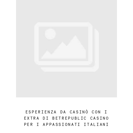
ESPERIENZA DA CASINÒ CON I
EXTRA DI BETREPUBLIC CASINO
PER I APPASSIONATI ITALIANI