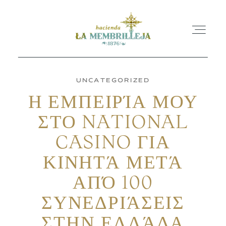
UNCATEGORIZED
Η ΕΜΠΕΙΡΊΑ ΜΟΥ
INICIO
ΣΤΟ NATIONAL
CASINO ΓΙΑ
LA HACIENDA
ΚΙΝΗΤΆ ΜΕΤΆ
ESPACIOS
ΑΠΌ 100
ΣΥΝΕΔΡΙΆΣΕΙΣ
BLOG
ΣΤΗΝ ΕΛΛΆΔΑ