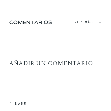
COMENTARIOS
VER MÁS
AÑADIR UN COMENTARIO