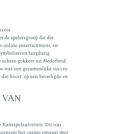
ector
an de spelersgroep die die
uw online entertainment, en
 symboliseren langdurig
 schare gokkers uit Nederland.
ppe was een gezamenlijke succes.
r die hoort: op een beveiligde en
 VAN
 Kansspelautoriteit. Dit was
auwgezet het casino omgaat met