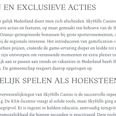
 EN EXCLUSIEVE ACTIES
gelijk Nederland dient men zich afscheiden. SkyHills Casino 
ieve acties en features, op maat gemaakt ten behoeve van de 
 Oranje-geïnspireerde bonussen bij grote sportevenementen, 
ij de regionale interesse. Het introduceren van gamification-
stbare prijzen, creëerde de game-ervaring dieper en leidde t
e zijn ontworpen om verrassende momenten en extra plezier toe
jk aan te passen aan trends en vakanties in Nederland heeft S
en. De gemeenschap reageert daarop opgetogen op.
LIJK SPELEN ALS HOEKSTEE
verwezenlijkingen van SkyHills Casino is de succesvolle inpa
g. De KSA-licentie vraagt al solide tools, maar SkyHills ging 
begripvol. Er is ingezet in heldere educatie, eenvoudig terugv
ingsmogelijkheid die binnen seconden is geactiveerd. Deze tool