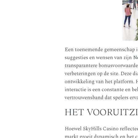
Een toenemende gemeenschap in 
suggesties en wensen van zijn N
transparantere bonusvoorwaarden
verbeteringen op de site. Deze d
ontwikkeling van het platform.
interactie is een constante en b
vertrouwensband dat spelers erv
HET VOORUITZ
Hoewel SkyHills Casino reflectee
markt groeit dynamisch en het cas