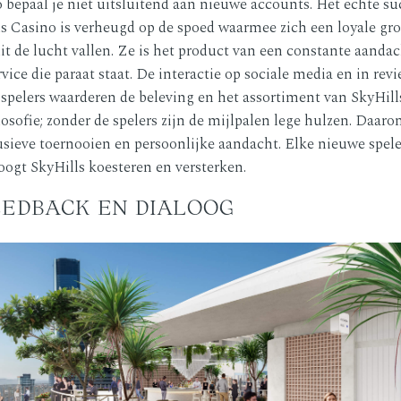
 bepaal je niet uitsluitend aan nieuwe accounts. Het echte su
 Casino is verheugd op de spoed waarmee zich een loyale gro
t de lucht vallen. Ze is het product van een constante aandach
ce die paraat staat. De interactie op sociale media en in revi
spelers waarderen de beleving en het assortiment van SkyHill
losofie; zonder de spelers zijn de mijlpalen lege hulzen. Daa
usieve toernooien en persoonlijke aandacht. Elke nieuwe spele
ogt SkyHills koesteren en versterken.
EEDBACK EN DIALOOG