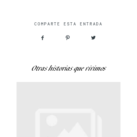
COMPARTE ESTA ENTRADA
Otras historias que vivimos