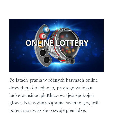
CONTACTO
REDES
Po latach grania w różnych kasynach online
doszedłem do jednego, prostego wniosku
luckeracasinoo.pl
. Kluczowa jest spokojna
głowa. Nie wystarczą same świetne gry, jeśli
potem martwisz się o swoje pieniądze.