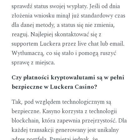
sprawdź status swojej wypłaty. Jeśli od dnia
złożenia wniosku minął już standardowy czas
dla danej metody, a status się nie zmienia,
reaguj. Najlepiej skontaktować się z
supportem Luckera przez live chat lub email.
Wytłumaczą, co się stało i pomogą ruszyć
sprawę z miejsca.
Czy płatności kryptowalutami są w pełni
bezpieczne w Luckera Casino?
Tak, pod względem technologicznym są
bezpieczne. Kasyno korzysta z technologii
blockchain, która zapewnia przejrzystość. Dla
każdej transakcji generowany jest unikalny
adres portfela. Pamiętaj jednak, że