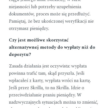
niejasności lub potrzeby uzupełnienia
dokumentów, proces może się przedłużyć.
Pamiętaj, że bez ukończonej weryfikacji nie
otrzymasz pieniędzy.
Czy jest możliwe skorzystać
alternatywnej metody do wypłaty niż do
depozytu?
Zasada działania jest oczywista: wypłata
powinna trafić tam, skąd przyszła. Jeśli
wpłacałeś z karty, wypłata wróci na kartę.
Jeśli przez Skrilla, to na Skrilla. Idzie o
przeciwdziałanie praniu pieniędzy. W
nadzwyczajnych sytuacjach można to zmienić,