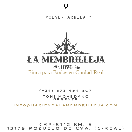
VOLVER ARRIBA
Finca para Bodas en Ciudad Real
(+34) 673 494 807
TOÑI MOHEDANO
GERENTE
INFO@HACIENDALAMEMBRILLEJA.COM
CRP-5112 KM. 5
13179 POZUELO DE CVA. (C-REAL)