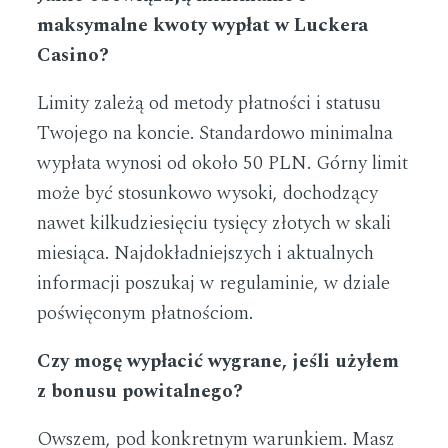
maksymalne kwoty wypłat w Luckera
Casino?
Limity zależą od metody płatności i statusu
Twojego na koncie. Standardowo minimalna
wypłata wynosi od około 50 PLN. Górny limit
może być stosunkowo wysoki, dochodzący
nawet kilkudziesięciu tysięcy złotych w skali
miesiąca. Najdokładniejszych i aktualnych
informacji poszukaj w regulaminie, w dziale
poświęconym płatnościom.
Czy mogę wypłacić wygrane, jeśli użyłem
z bonusu powitalnego?
Owszem, pod konkretnym warunkiem. Masz