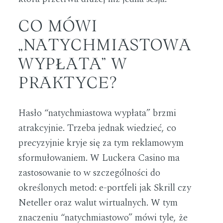
CO MÓWI
„NATYCHMIASTOWA
WYPŁATA” W
PRAKTYCE?
Hasło “natychmiastowa wypłata” brzmi
atrakcyjnie. Trzeba jednak wiedzieć, co
precyzyjnie kryje się za tym reklamowym
sformułowaniem. W Luckera Casino ma
zastosowanie to w szczególności do
określonych metod: e-portfeli jak Skrill czy
Neteller oraz walut wirtualnych. W tym
znaczeniu “natychmiastowo” mówi tyle, że