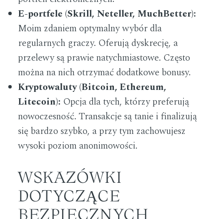
E-portfele (Skrill, Neteller, MuchBetter):
Moim zdaniem optymalny wybór dla
regularnych graczy. Oferują dyskrecję, a
przelewy są prawie natychmiastowe. Często
można na nich otrzymać dodatkowe bonusy.
Kryptowaluty (Bitcoin, Ethereum,
Litecoin):
Opcja dla tych, którzy preferują
nowoczesność. Transakcje są tanie i finalizują
się bardzo szybko, a przy tym zachowujesz
wysoki poziom anonimowości.
WSKAZÓWKI
DOTYCZĄCE
BEZPIECZNYCH