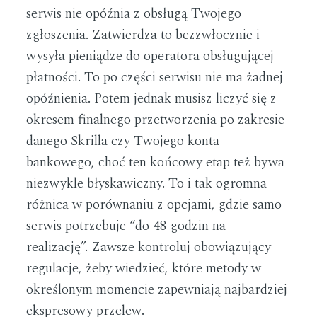
serwis nie opóźnia z obsługą Twojego
zgłoszenia. Zatwierdza to bezzwłocznie i
wysyła pieniądze do operatora obsługującej
płatności. To po części serwisu nie ma żadnej
opóźnienia. Potem jednak musisz liczyć się z
okresem finalnego przetworzenia po zakresie
danego Skrilla czy Twojego konta
bankowego, choć ten końcowy etap też bywa
niezwykle błyskawiczny. To i tak ogromna
różnica w porównaniu z opcjami, gdzie samo
serwis potrzebuje “do 48 godzin na
realizację”. Zawsze kontroluj obowiązujący
regulacje, żeby wiedzieć, które metody w
określonym momencie zapewniają najbardziej
ekspresowy przelew.