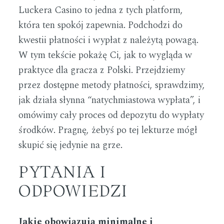
Luckera Casino to jedna z tych platform,
która ten spokój zapewnia. Podchodzi do
kwestii płatności i wypłat z należytą powagą.
W tym tekście pokażę Ci, jak to wygląda w
praktyce dla gracza z Polski. Przejdziemy
przez dostępne metody płatności, sprawdzimy,
jak działa słynna “natychmiastowa wypłata”, i
omówimy cały proces od depozytu do wypłaty
środków. Pragnę, żebyś po tej lekturze mógł
skupić się jedynie na grze.
PYTANIA I
ODPOWIEDZI
Jakie obowiązują minimalne i