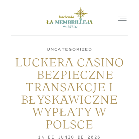
UNCATEGORIZED
LUCKERA CASINO
INICIO
– BEZPIECZNE
TRANSAKCJE I
LA HACIENDA
BŁYSKAWICZNE
ESPACIOS
WYPŁATY W
POLSCE
BLOG
14 DE JUNIO DE 2026