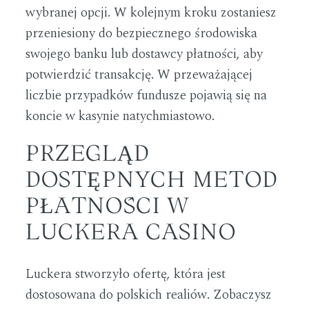
wybranej opcji. W kolejnym kroku zostaniesz
przeniesiony do bezpiecznego środowiska
swojego banku lub dostawcy płatności, aby
potwierdzić transakcję. W przeważającej
liczbie przypadków fundusze pojawią się na
koncie w kasynie natychmiastowo.
PRZEGLĄD
DOSTĘPNYCH METOD
PŁATNOŚCI W
LUCKERA CASINO
Luckera stworzyło ofertę, która jest
dostosowana do polskich realiów. Zobaczysz