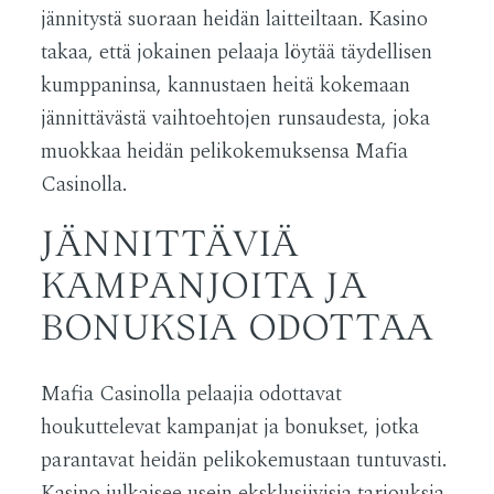
jännitystä suoraan heidän laitteiltaan. Kasino
takaa, että jokainen pelaaja löytää täydellisen
kumppaninsa, kannustaen heitä kokemaan
jännittävästä vaihtoehtojen runsaudesta, joka
muokkaa heidän pelikokemuksensa Mafia
Casinolla.
JÄNNITTÄVIÄ
KAMPANJOITA JA
BONUKSIA ODOTTAA
Mafia Casinolla pelaajia odottavat
houkuttelevat kampanjat ja bonukset, jotka
parantavat heidän pelikokemustaan tuntuvasti.
Kasino julkaisee usein eksklusiivisia tarjouksia,