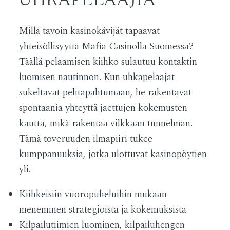
Millä tavoin kasinokävijät tapaavat
yhteisöllisyyttä Mafia Casinolla Suomessa?
Täällä pelaamisen kiihko sulautuu kontaktin
luomisen nautinnon. Kun uhkapelaajat
sukeltavat pelitapahtumaan, he rakentavat
spontaania yhteyttä jaettujen kokemusten
kautta, mikä rakentaa vilkkaan tunnelman.
Tämä toveruuden ilmapiiri tukee
kumppanuuksia, jotka ulottuvat kasinopöytien
yli.
Kiihkeisiin vuoropuheluihin mukaan
meneminen strategioista ja kokemuksista
Kilpailutiimien luominen, kilpailuhengen