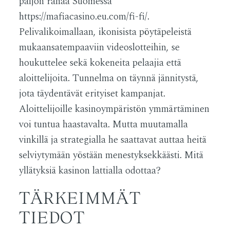
paljon rahaa Suomessa
https://mafiacasino.eu.com/fi-fi/
.
Pelivalikoimallaan, ikonisista pöytäpeleistä
mukaansatempaaviin videoslotteihin, se
houkuttelee sekä kokeneita pelaajia että
aloittelijoita. Tunnelma on täynnä jännitystä,
jota täydentävät erityiset kampanjat.
Aloittelijoille kasinoympäristön ymmärtäminen
voi tuntua haastavalta. Mutta muutamalla
vinkillä ja strategialla he saattavat auttaa heitä
selviytymään yöstään menestyksekkäästi. Mitä
yllätyksiä kasinon lattialla odottaa?
TÄRKEIMMÄT
TIEDOT