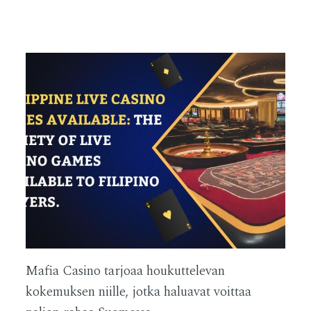
CONTACTO
REDES
Mafia Casino tarjoaa houkuttelevan
kokemuksen niille, jotka haluavat voittaa