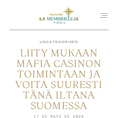
UNCATEGORIZED
LIITY MUKAAN
INICIO
MAFIA CASINON
TOIMINTAAN JA
LA HACIENDA
VOITA SUURESTI
ESPACIOS
TÄNÄ ILTANA
SUOMESSA
BLOG
17 DE MAYO DE 2026