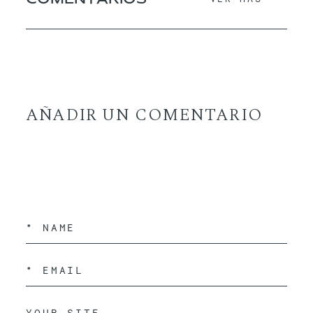
AÑADIR UN COMENTARIO