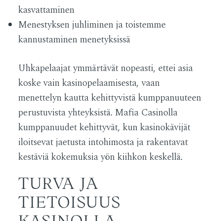
kasvattaminen
Menestyksen juhliminen ja toistemme
kannustaminen menetyksissä
Uhkapelaajat ymmärtävät nopeasti, ettei asia
koske vain kasinopelaamisesta, vaan
menettelyn kautta kehittyvistä kumppanuuteen
perustuvista yhteyksistä. Mafia Casinolla
kumppanuudet kehittyvät, kun kasinokävijät
iloitsevat jaetusta intohimosta ja rakentavat
kestäviä kokemuksia yön kiihkon keskellä.
TURVA JA
TIETOISUUS
KASINOLLA