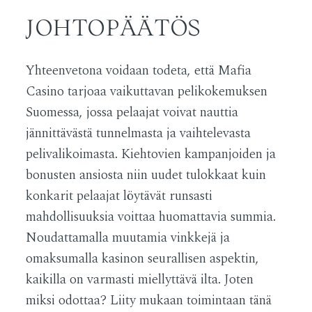
JOHTOPÄÄTÖS
Yhteenvetona voidaan todeta, että Mafia
Casino tarjoaa vaikuttavan pelikokemuksen
Suomessa, jossa pelaajat voivat nauttia
jännittävästä tunnelmasta ja vaihtelevasta
pelivalikoimasta. Kiehtovien kampanjoiden ja
bonusten ansiosta niin uudet tulokkaat kuin
konkarit pelaajat löytävät runsasti
mahdollisuuksia voittaa huomattavia summia.
Noudattamalla muutamia vinkkejä ja
omaksumalla kasinon seurallisen aspektin,
kaikilla on varmasti miellyttävä ilta. Joten
miksi odottaa? Liity mukaan toimintaan tänä