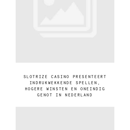
SLOTRIZE CASINO PRESENTEERT
INDRUKWEKKENDE SPELLEN,
HOGERE WINSTEN EN ONEINDIG
GENOT IN NEDERLAND