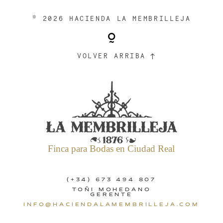
© 2026 HACIENDA LA MEMBRILLEJA
VOLVER ARRIBA
Finca para Bodas en Ciudad Real
(+34) 673 494 807
TOÑI MOHEDANO
GERENTE
INFO@HACIENDALAMEMBRILLEJA.COM