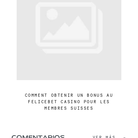
COMMENT OBTENIR UN BONUS AU
FELICEBET CASINO POUR LES
MEMBRES SUISSES
COMENTARIOS
VER MÁS