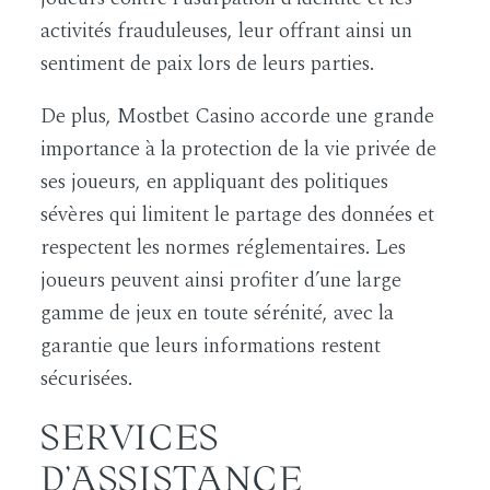
activités frauduleuses, leur offrant ainsi un
sentiment de paix lors de leurs parties.
De plus, Mostbet Casino accorde une grande
importance à la protection de la vie privée de
ses joueurs, en appliquant des politiques
sévères qui limitent le partage des données et
respectent les normes réglementaires. Les
joueurs peuvent ainsi profiter d’une large
gamme de jeux en toute sérénité, avec la
garantie que leurs informations restent
sécurisées.
SERVICES
D’ASSISTANCE