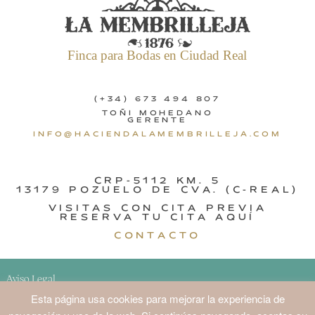
Finca para Bodas en Ciudad Real
(+34) 673 494 807
TOÑI MOHEDANO
GERENTE
INFO@HACIENDALAMEMBRILLEJA.COM
CRP-5112 KM. 5
13179 POZUELO DE CVA. (C-REAL)
VISITAS CON CITA PREVIA
RESERVA TU CITA AQUÍ
CONTACTO
Aviso Legal
Esta página usa cookies para mejorar la experiencia de