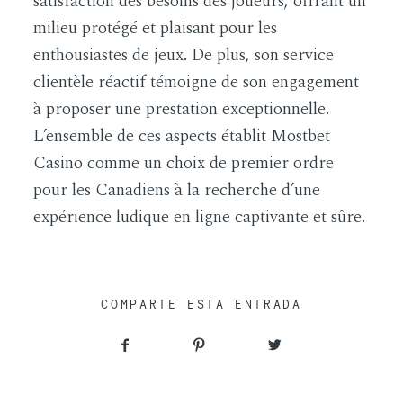
satisfaction des besoins des joueurs, offrant un
milieu protégé et plaisant pour les
enthousiastes de jeux. De plus, son service
clientèle réactif témoigne de son engagement
à proposer une prestation exceptionnelle.
L’ensemble de ces aspects établit Mostbet
Casino comme un choix de premier ordre
pour les Canadiens à la recherche d’une
expérience ludique en ligne captivante et sûre.
COMPARTE ESTA ENTRADA