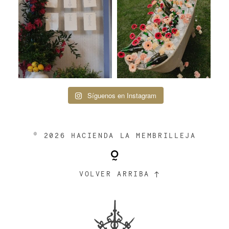
Síguenos en Instagram
© 2026 HACIENDA LA MEMBRILLEJA
VOLVER ARRIBA