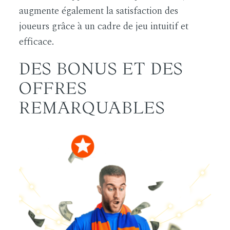
augmente également la satisfaction des
joueurs grâce à un cadre de jeu intuitif et
efficace.
DES BONUS ET DES
OFFRES
REMARQUABLES