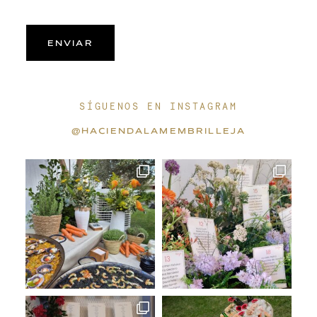
ENVIAR
SÍGUENOS EN INSTAGRAM
@HACIENDALAMEMBRILLEJA