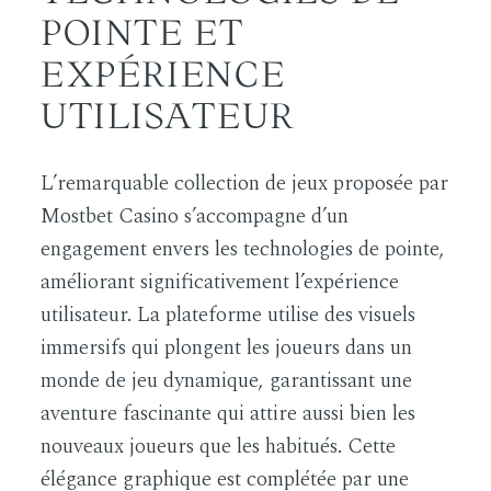
POINTE ET
EXPÉRIENCE
UTILISATEUR
L’remarquable collection de jeux proposée par
Mostbet Casino s’accompagne d’un
engagement envers les technologies de pointe,
améliorant significativement l’expérience
utilisateur. La plateforme utilise des visuels
immersifs qui plongent les joueurs dans un
monde de jeu dynamique, garantissant une
aventure fascinante qui attire aussi bien les
nouveaux joueurs que les habitués. Cette
élégance graphique est complétée par une