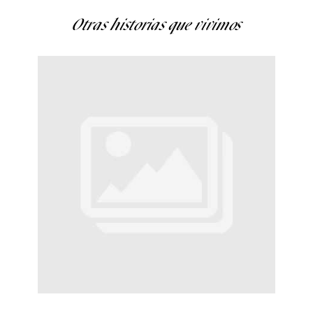
Otras historias que vivimos