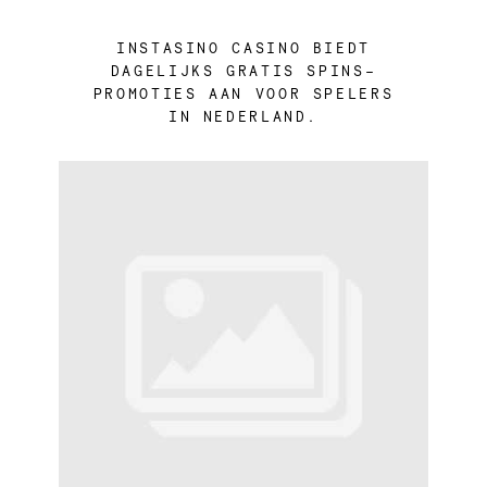
INSTASINO CASINO BIEDT
DAGELIJKS GRATIS SPINS-
PROMOTIES AAN VOOR SPELERS
IN NEDERLAND.