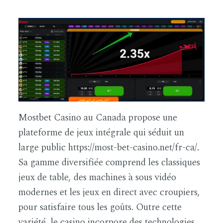
CONTACTO
REDES
Mostbet Casino au Canada propose une
plateforme de jeux intégrale qui séduit un
large public
https://most-bet-casino.net/fr-ca/
.
Sa gamme diversifiée comprend les classiques
jeux de table, des machines à sous vidéo
modernes et les jeux en direct avec croupiers,
pour satisfaire tous les goûts. Outre cette
variété, le casino incorpore des technologies