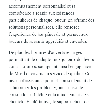
accompagnement personnalisé et sa
compétence à réagir aux exigences
particulières de chaque joueur. En offrant des
solutions personnalisées, elle renforce
l’expérience de jeu générale et permet aux
joueurs de se sentir appréciés et entendus.
De plus, les horaires d’ouverture larges
permettent de s’adapter aux joueurs de divers
zones horaires, soulignant ainsi l’engagement
de Mostbet envers un service de qualité. Ce
niveau d’assistance permet non seulement de
solutionner les problèmes, mais aussi de
consolider la fidélité et la attachement de sa
clientèle. En définitive, le support client de