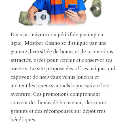
Dans un univers compétitif de gaming en
ligne, Mostbet Casino se distingue par une
gamme diversifiée de bonus et de promotions
attractifs, créés pour retenir et conserver ses
joueurs. Le site propose des offres uniques qui
captivent de nouveaux venus joueurs et
incitent les joueurs actuels à poursuivre leur
aventure. Ces promotions comprennent
souvent des bonus de bienvenue, des tours
gratuits et des récompenses sur dépôt très
bénéfiques.