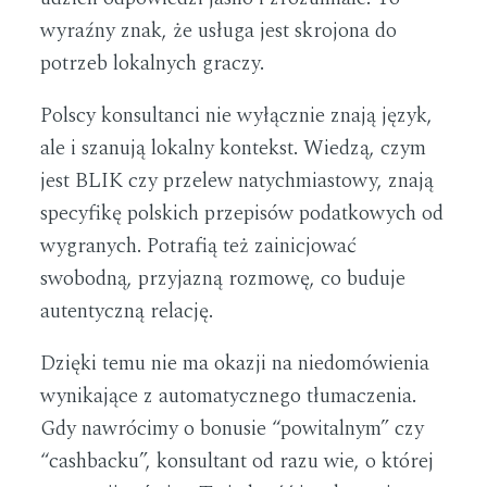
wyraźny znak, że usługa jest skrojona do
potrzeb lokalnych graczy.
Polscy konsultanci nie wyłącznie znają język,
ale i szanują lokalny kontekst. Wiedzą, czym
jest BLIK czy przelew natychmiastowy, znają
specyfikę polskich przepisów podatkowych od
wygranych. Potrafią też zainicjować
swobodną, przyjazną rozmowę, co buduje
autentyczną relację.
Dzięki temu nie ma okazji na niedomówienia
wynikające z automatycznego tłumaczenia.
Gdy nawrócimy o bonusie “powitalnym” czy
“cashbacku”, konsultant od razu wie, o której