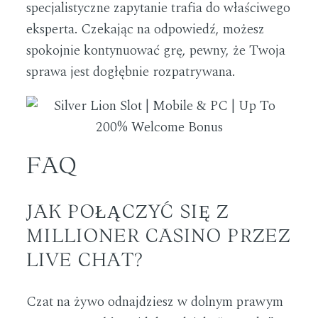
specjalistyczne zapytanie trafia do właściwego
eksperta. Czekając na odpowiedź, możesz
spokojnie kontynuować grę, pewny, że Twoja
sprawa jest dogłębnie rozpatrywana.
FAQ
JAK POŁĄCZYĆ SIĘ Z
MILLIONER CASINO PRZEZ
LIVE CHAT?
Czat na żywo odnajdziesz w dolnym prawym