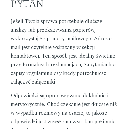
PYTAŃ
Jeżeli Twoja sprawa potrzebuje dłuższej
analizy lub przekazywania papierów,
wykorzystaj ze pomocy mailowego. Adres e-
mail jest czytelnie wskazany w sekcji
kontaktowej. Ten sposób jest idealny świetnie
przy formalnych reklamacjach, zapytaniach o
zapisy regulaminu czy kiedy potrzebujesz
załączyć załączniki.
Odpowiedzi są opracowywane dokładnie i
merytorycznie. Choć czekanie jest dłuższe niż
w wypadku rozmowy na czacie, to jakość
odpowiedzi jest zawsze na wysokim poziomie.