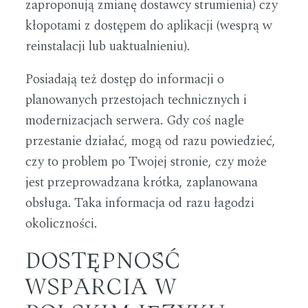
zaproponują zmianę dostawcy strumienia) czy
kłopotami z dostępem do aplikacji (wesprą w
reinstalacji lub uaktualnieniu).
Posiadają też dostęp do informacji o
planowanych przestojach technicznych i
modernizacjach serwera. Gdy coś nagle
przestanie działać, mogą od razu powiedzieć,
czy to problem po Twojej stronie, czy może
jest przeprowadzana krótka, zaplanowana
obsługa. Taka informacja od razu łagodzi
okoliczności.
DOSTĘPNOŚĆ
WSPARCIA W