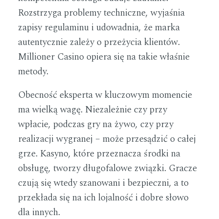
Rozstrzyga problemy techniczne, wyjaśnia
zapisy regulaminu i udowadnia, że marka
autentycznie zależy o przeżycia klientów.
Millioner Casino opiera się na takie właśnie
metody.
Obecność eksperta w kluczowym momencie
ma wielką wagę. Niezależnie czy przy
wpłacie, podczas gry na żywo, czy przy
realizacji wygranej – może przesądzić o całej
grze. Kasyno, które przeznacza środki na
obsługę, tworzy długofalowe związki. Gracze
czują się wtedy szanowani i bezpieczni, a to
przekłada się na ich lojalność i dobre słowo
dla innych.