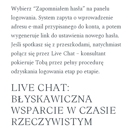
Wybierz “Zapomniałem hasła” na panelu
logowania. System zapyta o wprowadzenie
adresu e-mail przypisanego do konta, a potem
wygeneruje link do ustawienia nowego hasła.
Jeśli spotkasz się z przeszkodami, natychmiast
połącz się przez Live Chat – konsultant
pokieruje Tobą przez pełny procedurę
odzyskania logowania etap po etapie.
LIVE CHAT:
BŁYSKAWICZNA
WSPARCIE W CZASIE
RZECZYWISTYM