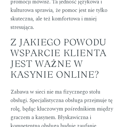
promocji mówisz. Ta jedność językowa i
kulturowa sprawia, że pomoc jest nie tylko
skuteczna, ale też komfortowa i mniej
stresująca.
Z JAKIEGO POWODU
WSPARCIE KLIENTA
JEST WAŻNE W
KASYNIE ONLINE?
Zabawa w sieci nie ma fizycznego stołu
obsługi. Specjalistyczna obsługa przejmuje tę
rolę, będąc kluczowym pośrednikiem między
graczem a kasynem. Błyskawiczna i
kompetentna obsługa buduje zaufanie.