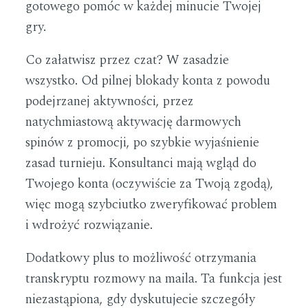
gotowego pomóc w każdej minucie Twojej
gry.
Co załatwisz przez czat? W zasadzie
wszystko. Od pilnej blokady konta z powodu
podejrzanej aktywności, przez
natychmiastową aktywację darmowych
spinów z promocji, po szybkie wyjaśnienie
zasad turnieju. Konsultanci mają wgląd do
Twojego konta (oczywiście za Twoją zgodą),
więc mogą szybciutko zweryfikować problem
i wdrożyć rozwiązanie.
Dodatkowy plus to możliwość otrzymania
transkryptu rozmowy na maila. Ta funkcja jest
niezastąpiona, gdy dyskutujecie szczegóły