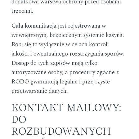
dodatkowa warstwa ochrony przed osobami
trzecimi.
Cała komunikacja jest rejestrowana w
wewnętrznym, bezpiecznym systemie kasyna.
Robi się to wyłącznie w celach kontroli
jakości i ewentualnego rozstrzygania sporów.
Dostęp do tych zapisów mają tylko
autoryzowane osoby, a procedury zgodne z
RODO gwarantują legalne i przejrzyste
przetwarzanie danych.
KONTAKT MAILOWY:
DO
ROZBUDOWANYCH