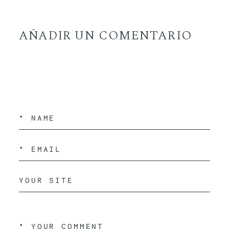
AÑADIR UN COMENTARIO