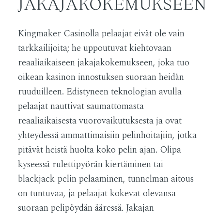
JAKAJAKOKEMUKSEEN
Kingmaker Casinolla pelaajat eivät ole vain
tarkkailijoita; he uppoutuvat kiehtovaan
reaaliaikaiseen jakajakokemukseen, joka tuo
oikean kasinon innostuksen suoraan heidän
ruuduilleen. Edistyneen teknologian avulla
pelaajat nauttivat saumattomasta
reaaliaikaisesta vuorovaikutuksesta ja ovat
yhteydessä ammattimaisiin pelinhoitajiin, jotka
pitävät heistä huolta koko pelin ajan. Olipa
kyseessä rulettipyörän kiertäminen tai
blackjack-pelin pelaaminen, tunnelman aitous
on tuntuvaa, ja pelaajat kokevat olevansa
suoraan pelipöydän ääressä. Jakajan