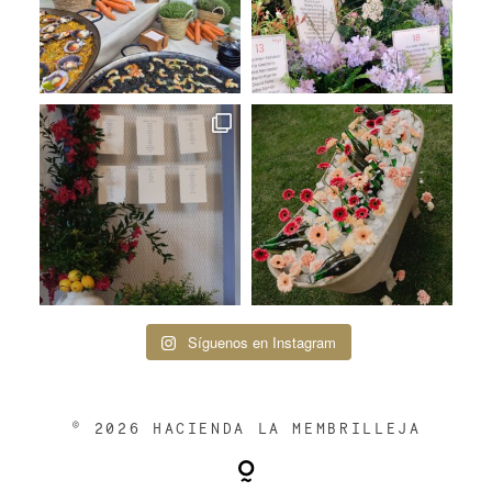
Síguenos en Instagram
© 2026 HACIENDA LA MEMBRILLEJA