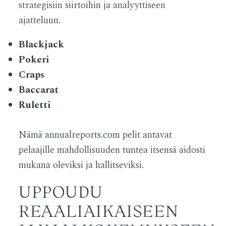
strategisiin siirtoihin ja analyyttiseen
ajatteluun.
Blackjack
Pokeri
Craps
Baccarat
Ruletti
Nämä
annualreports.com
pelit antavat
pelaajille mahdollisuuden tuntea itsensä aidosti
mukana oleviksi ja hallitseviksi.
UPPOUDU
REAALIAIKAISEEN