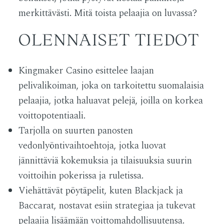
merkittävästi. Mitä toista pelaajia on luvassa?
OLENNAISET TIEDOT
Kingmaker Casino esittelee laajan
pelivalikoiman, joka on tarkoitettu suomalaisia
pelaajia, jotka haluavat pelejä, joilla on korkea
voittopotentiaali.
Tarjolla on suurten panosten
vedonlyöntivaihtoehtoja, jotka luovat
jännittäviä kokemuksia ja tilaisuuksia suurin
voittoihin pokerissa ja ruletissa.
Viehättävät pöytäpelit, kuten Blackjack ja
Baccarat, nostavat esiin strategiaa ja tukevat
pelaajia lisäämään voittomahdollisuutensa.