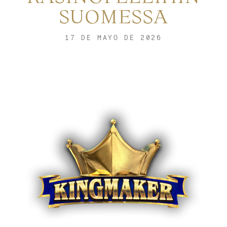
CONTACTO
SUOMESSA
17 DE MAYO DE 2026
REDES