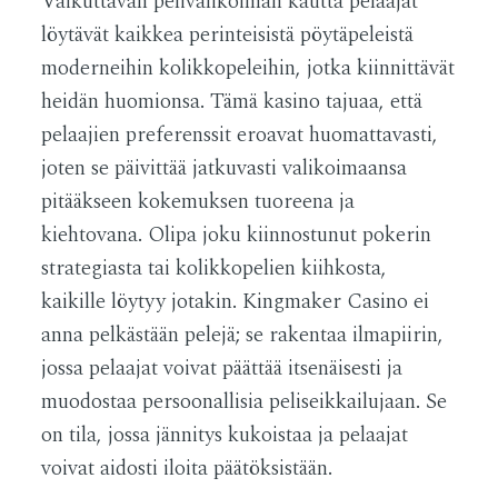
Vaikuttavan pelivalikoiman kautta pelaajat
löytävät kaikkea perinteisistä pöytäpeleistä
moderneihin kolikkopeleihin, jotka kiinnittävät
heidän huomionsa. Tämä kasino tajuaa, että
pelaajien preferenssit eroavat huomattavasti,
joten se päivittää jatkuvasti valikoimaansa
pitääkseen kokemuksen tuoreena ja
kiehtovana. Olipa joku kiinnostunut pokerin
strategiasta tai kolikkopelien kiihkosta,
kaikille löytyy jotakin. Kingmaker Casino ei
anna pelkästään pelejä; se rakentaa ilmapiirin,
jossa pelaajat voivat päättää itsenäisesti ja
muodostaa persoonallisia peliseikkailujaan. Se
on tila, jossa jännitys kukoistaa ja pelaajat
voivat aidosti iloita päätöksistään.