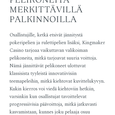
MERKITTÄVILLÄ
PALKINNOILLA
Osallistujille, ketkä etsivät jännitystä
pokeripelien ja rulettipelien lisäksi, Kingmaker
Casino tarjoaa vaikuttavan valikoiman
pelikoneita, mitkä tarjoavat suuria voittoja.
Nämä jännittävät pelikoneet ulottuvat
klassisista tyyleistä innovatiivisiin
teemapeleihin, mitkä kiehtovat kuvittelukyvyn.
Kukin kierros voi viedä kiehtoviin hetkiin,
varsinkin kun osallistujat tavoittelevat
progressiivisia päävoittoja, mitkä jatkuvasti
kasvamistaan, kunnes joku pelaaja osuu