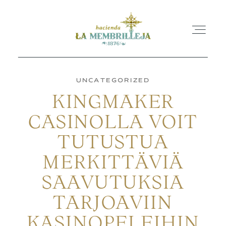
UNCATEGORIZED
KINGMAKER
INICIO
CASINOLLA VOIT
TUTUSTUA
LA HACIENDA
MERKITTÄVIÄ
ESPACIOS
SAAVUTUKSIA
TARJOAVIIN
BLOG
KASINOPELEIHIN