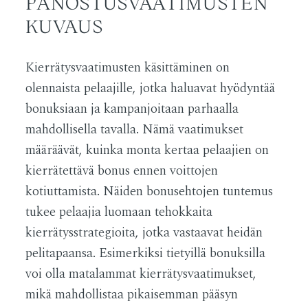
PANOSTUSVAATIMUSTEN
KUVAUS
Kierrätysvaatimusten käsittäminen on
olennaista pelaajille, jotka haluavat hyödyntää
bonuksiaan ja kampanjoitaan parhaalla
mahdollisella tavalla. Nämä vaatimukset
määräävät, kuinka monta kertaa pelaajien on
kierrätettävä bonus ennen voittojen
kotiuttamista. Näiden bonusehtojen tuntemus
tukee pelaajia luomaan tehokkaita
kierrätysstrategioita, jotka vastaavat heidän
pelitapaansa. Esimerkiksi tietyillä bonuksilla
voi olla matalammat kierrätysvaatimukset,
mikä mahdollistaa pikaisemman pääsyn