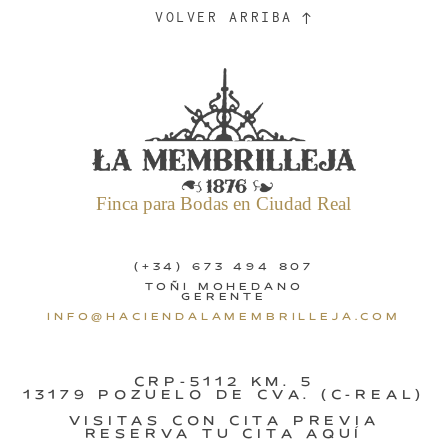
VOLVER ARRIBA
Finca para Bodas en Ciudad Real
(+34) 673 494 807
TOÑI MOHEDANO
GERENTE
INFO@HACIENDALAMEMBRILLEJA.COM
CRP-5112 KM. 5
13179 POZUELO DE CVA. (C-REAL)
VISITAS CON CITA PREVIA
RESERVA TU CITA AQUÍ