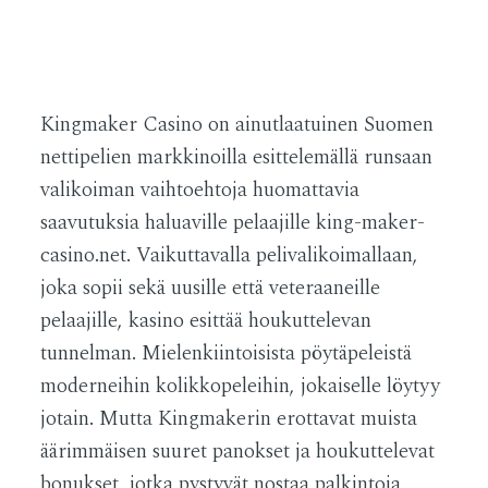
Kingmaker Casino on ainutlaatuinen Suomen
nettipelien markkinoilla esittelemällä runsaan
valikoiman vaihtoehtoja huomattavia
saavutuksia haluaville pelaajille
king-maker-
casino.net
. Vaikuttavalla pelivalikoimallaan,
joka sopii sekä uusille että veteraaneille
pelaajille, kasino esittää houkuttelevan
tunnelman. Mielenkiintoisista pöytäpeleistä
moderneihin kolikkopeleihin, jokaiselle löytyy
jotain. Mutta Kingmakerin erottavat muista
äärimmäisen suuret panokset ja houkuttelevat
bonukset, jotka pystyvät nostaa palkintoja