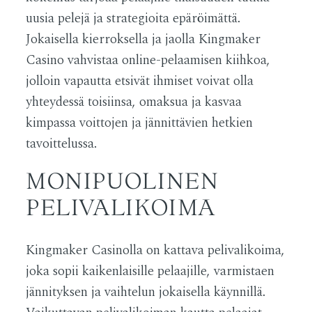
uusia pelejä ja strategioita epäröimättä.
Jokaisella kierroksella ja jaolla Kingmaker
Casino vahvistaa online-pelaamisen kiihkoa,
jolloin vapautta etsivät ihmiset voivat olla
yhteydessä toisiinsa, omaksua ja kasvaa
kimpassa voittojen ja jännittävien hetkien
tavoittelussa.
MONIPUOLINEN
PELIVALIKOIMA
Kingmaker Casinolla on kattava pelivalikoima,
joka sopii kaikenlaisille pelaajille, varmistaen
jännityksen ja vaihtelun jokaisella käynnillä.