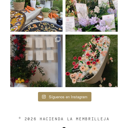
Síguenos en Instagram
© 2026 HACIENDA LA MEMBRILLEJA