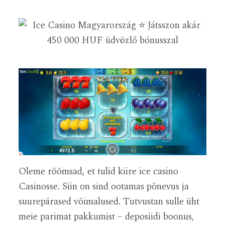
CONTACTO
REDES
Oleme rõõmsad, et tulid
kiire ice casino
Casinosse. Siin on sind ootamas põnevus ja
suurepärased võimalused. Tutvustan sulle üht
meie parimat pakkumist – deposiidi boonus,