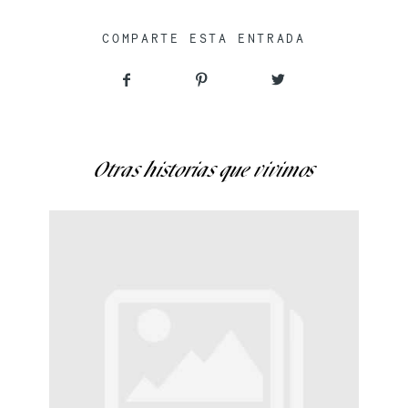
COMPARTE ESTA ENTRADA
Otras historias que vivimos