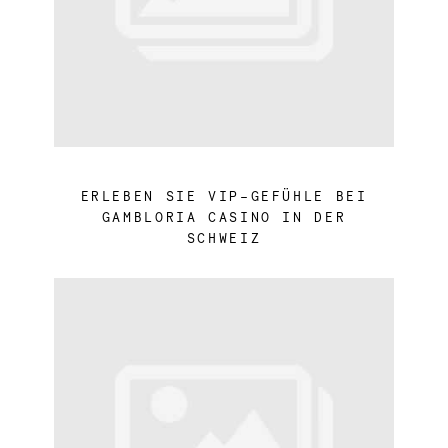
ERLEBEN SIE VIP-GEFÜHLE BEI
GAMBLORIA CASINO IN DER
SCHWEIZ