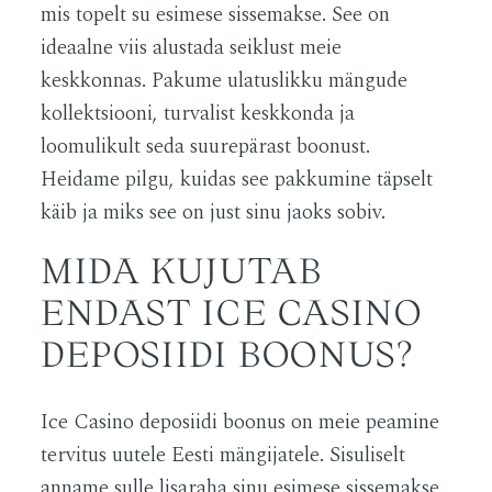
mis topelt su esimese sissemakse. See on
ideaalne viis alustada seiklust meie
keskkonnas. Pakume ulatuslikku mängude
kollektsiooni, turvalist keskkonda ja
loomulikult seda suurepärast boonust.
Heidame pilgu, kuidas see pakkumine täpselt
käib ja miks see on just sinu jaoks sobiv.
MIDA KUJUTAB
ENDAST ICE CASINO
DEPOSIIDI BOONUS?
Ice Casino deposiidi boonus on meie peamine
tervitus uutele Eesti mängijatele. Sisuliselt
anname sulle lisaraha sinu esimese sissemakse