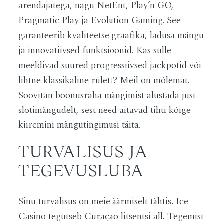
arendajatega, nagu NetEnt, Play’n GO,
Pragmatic Play ja Evolution Gaming. See
garanteerib kvaliteetse graafika, ladusa mängu
ja innovatiivsed funktsioonid. Kas sulle
meeldivad suured progressiivsed jackpotid või
lihtne klassikaline rulett? Meil on mõlemat.
Soovitan boonusraha mängimist alustada just
slotimängudelt, sest need aitavad tihti kõige
kiiremini mängutingimusi täita.
TURVALISUS JA
TEGEVUSLUBA
Sinu turvalisus on meie äärmiselt tähtis. Ice
Casino tegutseb Curaçao litsentsi all. Tegemist