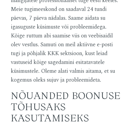
mängijatele professionaalset tuge eesti keeles.
Meie tugimeeskond on saadaval 24 tundi
päevas, 7 päeva nädalas. Saame aidata su
igasuguste küsimuste või probleemidega.
Kõige ruttum abi saamise viis on veebisaidil
olev vestlus. Samuti on meil aktiivne e-posti
tugi ja põhjalik KKK sektsioon, kust leiad
vastuseid kõige sagedamini esitatavatele
küsimustele. Oleme alati valmis aitama, et su
kogemus oleks sujuv ja probleemideta.
NÕUANDED BOONUSE
TÕHUSAKS
KASUTAMISEKS