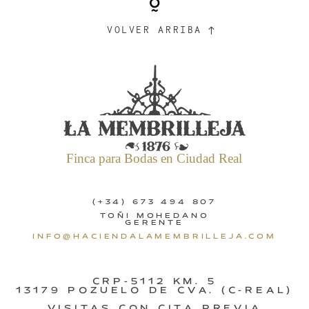
VOLVER ARRIBA
Finca para Bodas en Ciudad Real
(+34) 673 494 807
TOÑI MOHEDANO
GERENTE
INFO@HACIENDALAMEMBRILLEJA.COM
CRP-5112 KM. 5
13179 POZUELO DE CVA. (C-REAL)
VISITAS CON CITA PREVIA