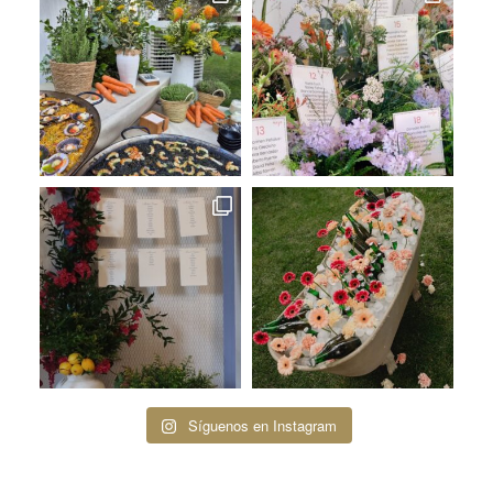
Síguenos en Instagram