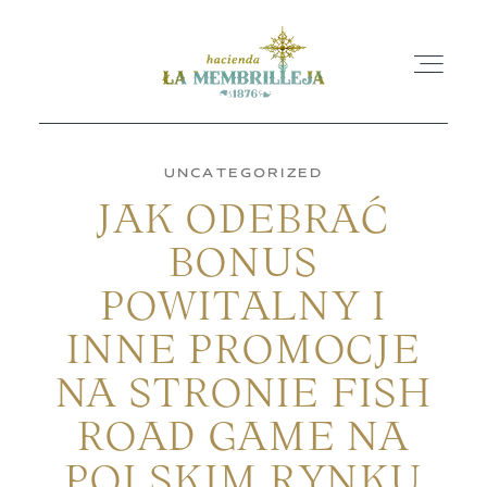
UNCATEGORIZED
JAK ODEBRAĆ
INICIO
BONUS
POWITALNY I
LA HACIENDA
INNE PROMOCJE
ESPACIOS
NA STRONIE FISH
ROAD GAME NA
BLOG
POLSKIM RYNKU