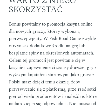
SKORZYSTAĆ
Bonus powitalny to promocja kasyna online
dla nowych graczy, którzy wykonają
pierwszej wpłaty. W Fish Road Game zwykle
otrzymasz dodatkowe środki na grę lub
bezpłatne spiny na określonych automatach.
Celem tej promocji jest powitanie cię w
kasynie i zapewnienie ci szansy dłuższej gry z
wyższym kapitałem startowym. Jako gracz z
Polski masz dzięki temu okazję, żeby
przyzwyczaić się z platformą, przejrzeć setki
gier od wielu producentów i znaleźć te, które
najbardziej ci się odpowiadają. Nie musisz od