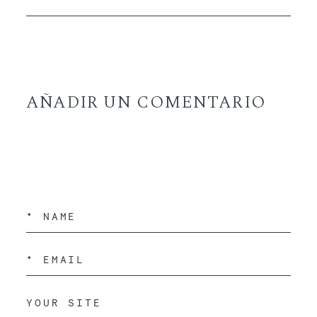
AÑADIR UN COMENTARIO