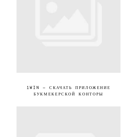
1WIN — СКАЧАТЬ ПРИЛОЖЕНИЕ
БУКМЕКЕРСКОЙ КОНТОРЫ