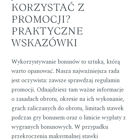
KORZYSTAĆ Z
PROMOCJI?
PRAKTYCZNE
WSKAZÓWKI
Wykorzystywanie bonusów to sztuka, którą
warto opanować. Nasza najważniejsza rada
jest oczywista: zawsze sprawdzaj regulamin
promocji. Odnajdziesz tam ważne informacje
o zasadach obrotu, okresie na ich wykonanie,
grach zaliczanych do obrotu, limitach stawek
podczas gry bonusem oraz o limicie wypłaty z
wygranych bonusowych. W przypadku
przekroczenia maksymalnej stawki