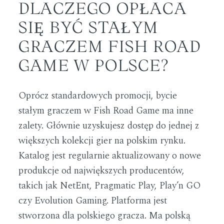
DLACZEGO OPŁACA
SIĘ BYĆ STAŁYM
GRACZEM FISH ROAD
GAME W POLSCE?
Oprócz standardowych promocji, bycie
stałym graczem w Fish Road Game ma inne
zalety. Głównie uzyskujesz dostęp do jednej z
większych kolekcji gier na polskim rynku.
Katalog jest regularnie aktualizowany o nowe
produkcje od największych producentów,
takich jak NetEnt, Pragmatic Play, Play’n GO
czy Evolution Gaming. Platforma jest
stworzona dla polskiego gracza. Ma polską