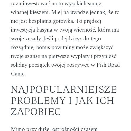
razu inwestować na to wysokich sum z
własnej kieszeni. Miej na uwadze jednak, że to
nie jest bezpłatna gotówka. To prędzej
inwestycja kasyna w twoją wierność, która ma
swoje zasady. Jeśli podejdziesz do tego
rozsądnie, bonus powitalny może zwiększyć
twoje szanse na pierwsze wypłaty i przynieść
solidny początek twojej rozrywce w Fish Road
Game.
NAJPOPULARNIEJSZE
PROBLEMY I JAK ICH
ZAPOBIEC
Mimo przy dużej ostrożności czasem