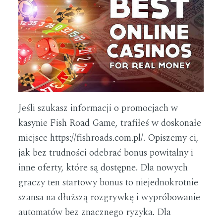
Jeśli szukasz informacji o promocjach w
kasynie Fish Road Game, trafiłeś w doskonałe
miejsce
https://fishroads.com.pl/
. Opiszemy ci,
jak bez trudności odebrać bonus powitalny i
inne oferty, które są dostępne. Dla nowych
graczy ten startowy bonus to niejednokrotnie
szansa na dłuższą rozgrywkę i wypróbowanie
automatów bez znacznego ryzyka. Dla