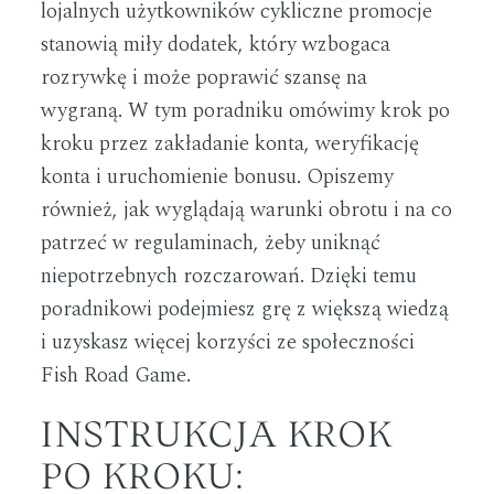
lojalnych użytkowników cykliczne promocje
stanowią miły dodatek, który wzbogaca
rozrywkę i może poprawić szansę na
wygraną. W tym poradniku omówimy krok po
kroku przez zakładanie konta, weryfikację
konta i uruchomienie bonusu. Opiszemy
również, jak wyglądają warunki obrotu i na co
patrzeć w regulaminach, żeby uniknąć
niepotrzebnych rozczarowań. Dzięki temu
poradnikowi podejmiesz grę z większą wiedzą
i uzyskasz więcej korzyści ze społeczności
Fish Road Game.
INSTRUKCJA KROK
PO KROKU: