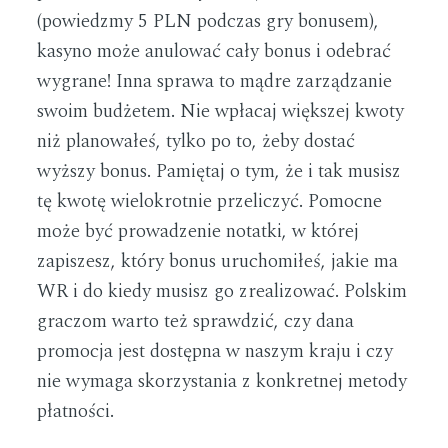
(powiedzmy 5 PLN podczas gry bonusem),
kasyno może anulować cały bonus i odebrać
wygrane! Inna sprawa to mądre zarządzanie
swoim budżetem. Nie wpłacaj większej kwoty
niż planowałeś, tylko po to, żeby dostać
wyższy bonus. Pamiętaj o tym, że i tak musisz
tę kwotę wielokrotnie przeliczyć. Pomocne
może być prowadzenie notatki, w której
zapiszesz, który bonus uruchomiłeś, jakie ma
WR i do kiedy musisz go zrealizować. Polskim
graczom warto też sprawdzić, czy dana
promocja jest dostępna w naszym kraju i czy
nie wymaga skorzystania z konkretnej metody
płatności.