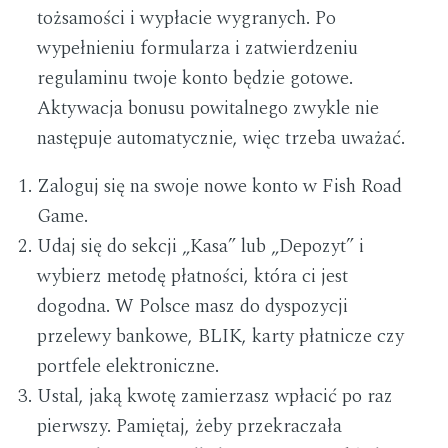
tożsamości i wypłacie wygranych. Po
wypełnieniu formularza i zatwierdzeniu
regulaminu twoje konto będzie gotowe.
Aktywacja bonusu powitalnego zwykle nie
następuje automatycznie, więc trzeba uważać.
Zaloguj się na swoje nowe konto w Fish Road
Game.
Udaj się do sekcji „Kasa” lub „Depozyt” i
wybierz metodę płatności, która ci jest
dogodna. W Polsce masz do dyspozycji
przelewy bankowe, BLIK, karty płatnicze czy
portfele elektroniczne.
Ustal, jaką kwotę zamierzasz wpłacić po raz
pierwszy. Pamiętaj, żeby przekraczała