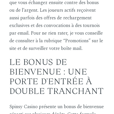
que vous échangez ensuite contre des bonus
ou de l’argent. Les joueurs actifs reçoivent
aussi parfois des offres de rechargement
exclusives et des convocations à des tournois
par email. Pour ne rien rater, je vous conseille
de consulter à la rubrique “Promotions” sur le
site et de surveiller votre boîte mail.
LE BONUS DE
BIENVENUE : UNE
PORTE D’ENTRÉE À
DOUBLE TRANCHANT
Spinsy Casino présente un bonus de bienvenue