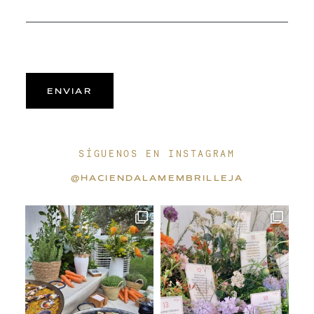
ENVIAR
SÍGUENOS EN INSTAGRAM
@HACIENDALAMEMBRILLEJA