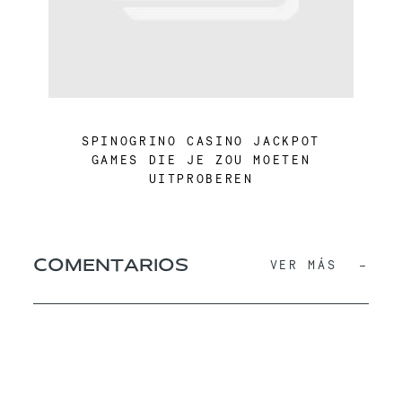
SPINOGRINO CASINO JACKPOT
GAMES DIE JE ZOU MOETEN
UITPROBEREN
COMENTARIOS
VER MÁS