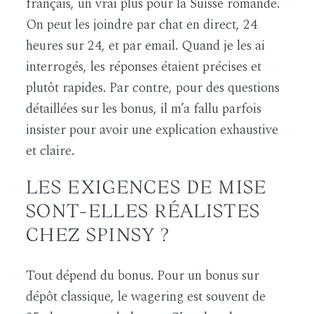
français, un vrai plus pour la Suisse romande.
On peut les joindre par chat en direct, 24
heures sur 24, et par email. Quand je les ai
interrogés, les réponses étaient précises et
plutôt rapides. Par contre, pour des questions
détaillées sur les bonus, il m’a fallu parfois
insister pour avoir une explication exhaustive
et claire.
LES EXIGENCES DE MISE
SONT-ELLES RÉALISTES
CHEZ SPINSY ?
Tout dépend du bonus. Pour un bonus sur
dépôt classique, le wagering est souvent de