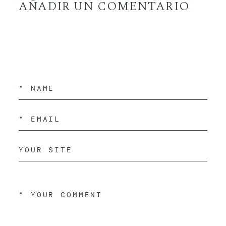
AÑADIR UN COMENTARIO