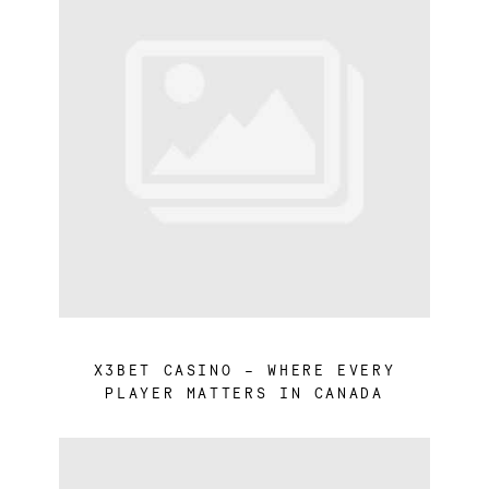
X3BET CASINO – WHERE EVERY
PLAYER MATTERS IN CANADA