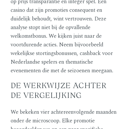
op prijs transparantie en integer spel. Een
casino dat zijn promoties consequent en
duidelijk behoudt, wint vertrouwen. Deze
analyse stopt niet bij de opvallende
welkomstbonus. We kijken juist naar de
voortdurende acties. Neem bijvoorbeeld
wekelijkse stortingsbonussen, cashback voor
Nederlandse spelers en thematische
evenementen die met de seizoenen meegaan.
DE WERKWIJZE ACHTER
DE VERGELIJKING
We bekeken vier achtereenvolgende maanden
onder de microscoop. Elke promotie