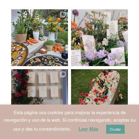
Esta página usa cookies para mejorar la experiencia de
navegación y uso de la web. Si continúas navegando, aceptas su
uso y das tu consentimiento.
Leer Más
Ocultar
Síguenos en Instagram