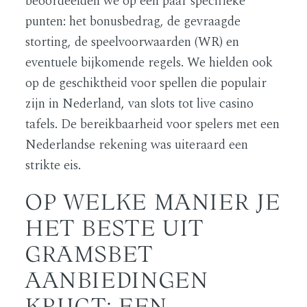
beoordeelden we op een paar specifieke
punten: het bonusbedrag, de gevraagde
storting, de speelvoorwaarden (WR) en
eventuele bijkomende regels. We hielden ook
op de geschiktheid voor spellen die populair
zijn in Nederland, van slots tot live casino
tafels. De bereikbaarheid voor spelers met een
Nederlandse rekening was uiteraard een
strikte eis.
OP WELKE MANIER JE
HET BESTE UIT
GRAMSBET
AANBIEDINGEN
KRIJGT: EEN