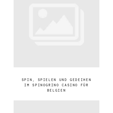
SPIN, SPIELEN UND GEDEIHEN
IM SPINOGRINO CASINO FÜR
BELGIEN