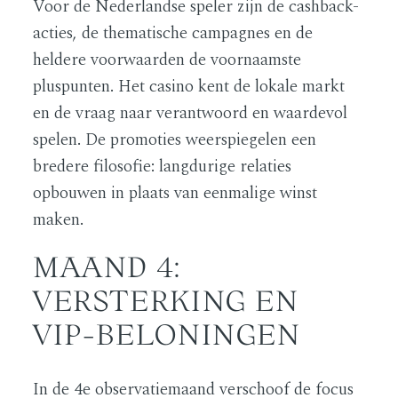
Voor de Nederlandse speler zijn de cashback-
acties, de thematische campagnes en de
heldere voorwaarden de voornaamste
pluspunten. Het casino kent de lokale markt
en de vraag naar verantwoord en waardevol
spelen. De promoties weerspiegelen een
bredere filosofie: langdurige relaties
opbouwen in plaats van eenmalige winst
maken.
MAAND 4:
VERSTERKING EN
VIP-BELONINGEN
In de 4e observatiemaand verschoof de focus