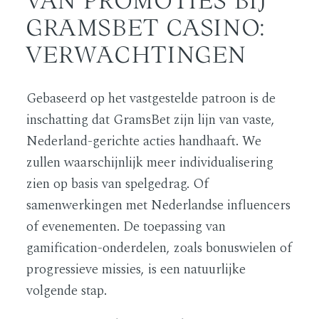
GRAMSBET CASINO:
VERWACHTINGEN
Gebaseerd op het vastgestelde patroon is de
inschatting dat GramsBet zijn lijn van vaste,
Nederland-gerichte acties handhaaft. We
zullen waarschijnlijk meer individualisering
zien op basis van spelgedrag. Of
samenwerkingen met Nederlandse influencers
of evenementen. De toepassing van
gamification-onderdelen, zoals bonuswielen of
progressieve missies, is een natuurlijke
volgende stap.