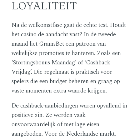
LOYALITEIT
Na de welkomstfase gaat de echte test. Houdt
het casino de aandacht vast? In de tweede
maand liet GramsBet een patroon van
wekelijkse promoties te hanteren. Zoals een
‘Stortingsbonus Maandag’ of ‘Cashback
Vrijdag’. Die regelmaat is praktisch voor
spelers die een budget beheren en graag op
vaste momenten extra waarde krijgen.
De cashback-aanbiedingen waren opvallend in
positieve zin. Ze werden vaak
onvoorwaardelijk of met lage eisen
aangeboden. Voor de Nederlandse markt,