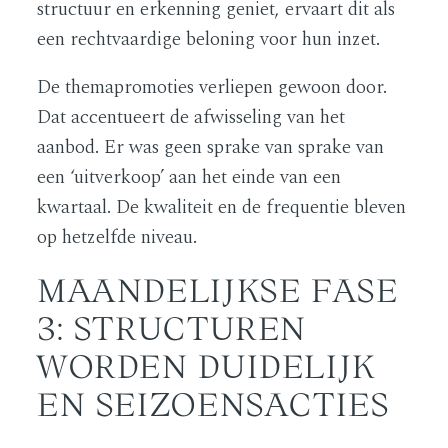
structuur en erkenning geniet, ervaart dit als
een rechtvaardige beloning voor hun inzet.
De themapromoties verliepen gewoon door.
Dat accentueert de afwisseling van het
aanbod. Er was geen sprake van sprake van
een ‘uitverkoop’ aan het einde van een
kwartaal. De kwaliteit en de frequentie bleven
op hetzelfde niveau.
MAANDELIJKSE FASE
3: STRUCTUREN
WORDEN DUIDELIJK
EN SEIZOENSACTIES