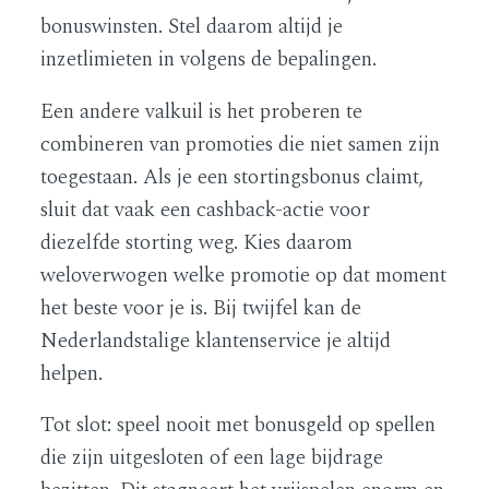
bonuswinsten. Stel daarom altijd je
inzetlimieten in volgens de bepalingen.
Een andere valkuil is het proberen te
combineren van promoties die niet samen zijn
toegestaan. Als je een stortingsbonus claimt,
sluit dat vaak een cashback-actie voor
diezelfde storting weg. Kies daarom
weloverwogen welke promotie op dat moment
het beste voor je is. Bij twijfel kan de
Nederlandstalige klantenservice je altijd
helpen.
Tot slot: speel nooit met bonusgeld op spellen
die zijn uitgesloten of een lage bijdrage