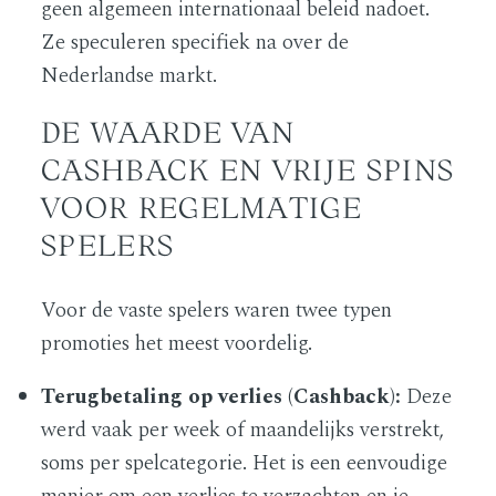
geen algemeen internationaal beleid nadoet.
Ze speculeren specifiek na over de
Nederlandse markt.
DE WAARDE VAN
CASHBACK EN VRIJE SPINS
VOOR REGELMATIGE
SPELERS
Voor de vaste spelers waren twee typen
promoties het meest voordelig.
Terugbetaling op verlies (Cashback):
Deze
werd vaak per week of maandelijks verstrekt,
soms per spelcategorie. Het is een eenvoudige