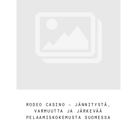
RODEO CASINO – JÄNNITYSTÄ,
VARMUUTTA JA JÄRKEVÄÄ
PELAAMISKOKEMUSTA SUOMESSA