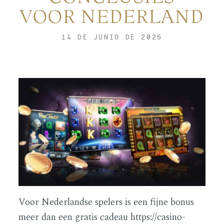
CONTACTO
VOOR NEDERLAND
14 DE JUNIO DE 2026
REDES
Voor Nederlandse spelers is een fijne bonus
meer dan een gratis cadeau
https://casino-