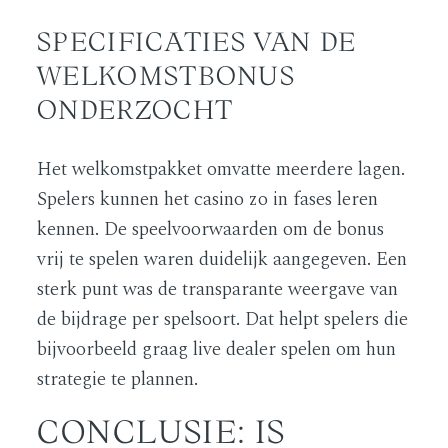
SPECIFICATIES VAN DE
WELKOMSTBONUS
ONDERZOCHT
Het welkomstpakket omvatte meerdere lagen.
Spelers kunnen het casino zo in fases leren
kennen. De speelvoorwaarden om de bonus
vrij te spelen waren duidelijk aangegeven. Een
sterk punt was de transparante weergave van
de bijdrage per spelsoort. Dat helpt spelers die
bijvoorbeeld graag live dealer spelen om hun
strategie te plannen.
CONCLUSIE: IS