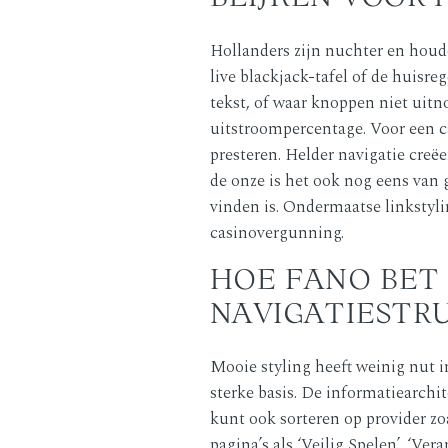
Hollanders zijn nuchter en houd
live blackjack-tafel of de huisr
tekst, of waar knoppen niet uitno
uitstroompercentage. Voor een ca
presteren. Helder navigatie creë
de onze is het ook nog eens van
vinden is. Ondermaatse linkstyli
casinovergunning.
HOE FANO BET 
NAVIGATIESTR
Mooie styling heeft weinig nut i
sterke basis. De informatiearchite
kunt ook sorteren op provider zo
pagina’s als ‘Veilig Spelen’, ‘Ve