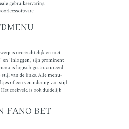
eale gebruikservaring.
voorleessoftware.
OFDMENU
rp is overzichtelijk en niet
 en ‘Inloggen’, zijn prominent
menu is logisch gestructureerd
 stijl van de links. Alle menu-
tjes of een verandering van stijl
 Het zoekveld is ook duidelijk
AN FANO BET