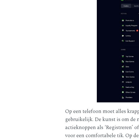
Op een telefoon moet alles krap
gebruikelijk. De kunst is om de
actieknoppen als ‘Registreren’ of
voor een comfortabele tik. Op de