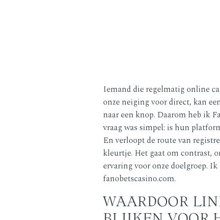
Iemand die regelmatig online casi
onze neiging voor direct, kan ee
naar een knop. Daarom heb ik F
vraag was simpel: is hun platfor
En verloopt de route van registr
kleurtje. Het gaat om contrast, 
ervaring voor onze doelgroep. Ik 
fanobetscasino.com.
WAARDOOR LINK
BLIJKEN VOOR 