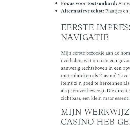
Focus voor toetsenbord:
Aanwez
Alternatieve tekst:
Plaatjes en 
EERSTE IMPRES
NAVIGATIE
Mijn eerste bezoekje aan de hom
overladen, wat meteen een gevoe
aanwezig rechtsboven in een opv
met rubrieken als ‘Casino’, ‘Live
items zijn goed te herkennen als 
als je erover beweegt. Die direct
zichtbaar, een klein maar essenti
MIJN WERKWIJZ
CASINO HEB G