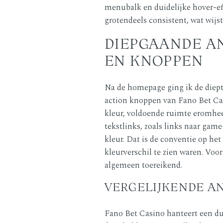
menubalk en duidelijke hover-ef
grotendeels consistent, wat wijs
DIEPGAANDE AN
EN KNOPPEN
Na de homepage ging ik de diepte 
action knoppen van Fano Bet Casi
kleur, voldoende ruimte eromhee
tekstlinks, zoals links naar gam
kleur. Dat is de conventie op he
kleurverschil te zien waren. Voo
algemeen toereikend.
VERGELIJKENDE A
Fano Bet Casino hanteert een dui