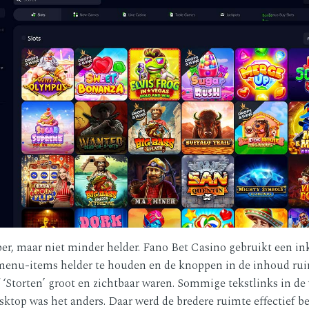
per, maar niet minder helder. Fano Bet Casino gebruikt een i
 menu-items helder te houden en de knoppen in de inhoud rui
 ‘Storten’ groot en zichtbaar waren. Sommige tekstlinks in de 
sktop was het anders. Daar werd de bredere ruimte effectief b