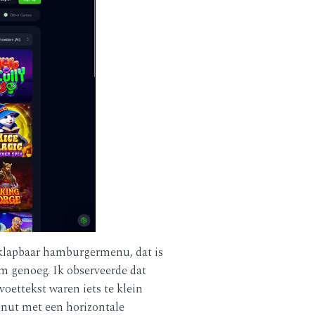
nklapbaar hamburgermenu, dat is
m genoeg. Ik observeerde dat
voettekst waren iets te klein
enut met een horizontale