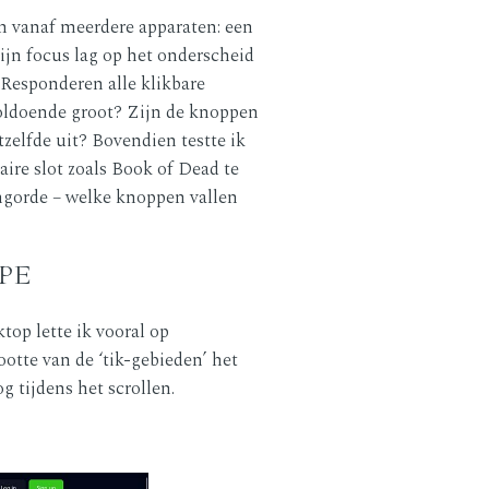
m vanaf meerdere apparaten: een
Mijn focus lag op het onderscheid
 Responderen alle klikbare
 voldoende groot? Zijn de knoppen
zelfde uit? Bovendien testte ik
aire slot zoals Book of Dead te
angorde – welke knoppen vallen
PE
top lette ik vooral op
tte van de ‘tik-gebieden’ het
 tijdens het scrollen.