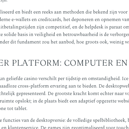
aliseerd en biedt een reeks aan methoden die bekend zijn voo
erne e-wallets en creditcards, het deponeren en opnemen van 
tbetalingstijden zijn competitief, en de helpdesk is paraat o
e solide basis in veiligheid en betrouwbaarheid is de verborg
der dit fundament zou het aanbod, hoe groots ook, weinig wa
DER PLATFORM: COMPUTER E
un geliefde casino verschilt per tijdstip en omstandigheid. Ic
naadloze cross-platform ervaring aan te bieden. De desktopwebs
chtelijk gepresenteerd. De grootste kracht komt echter naar vo
 ruimte opslokt; in de plaats biedt een adaptief opgezette webs
e tot tablet.
 functies van de desktopversie: de volledige spelbibliotheek, 
 en klantenservice. De games zijn geoptimaliseerd voor touch