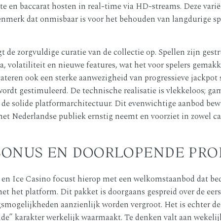
tte en baccarat hosten in real-time via HD-streams. Deze varië
kenmerk dat onmisbaar is voor het behouden van langdurige sp
 de zorgvuldige curatie van de collectie op. Spellen zijn gest
a, volatiliteit en nieuwe features, wat het voor spelers gema
tateren ook een sterke aanwezigheid van progressieve jackpot 
ordt gestimuleerd. De technische realisatie is vlekkeloos; g
 de solide platformarchitectuur. Dit evenwichtige aanbod bewi
et Nederlandse publiek ernstig neemt en voorziet in zowel ca
ONUS EN DOORLOPENDE PRO
l, en Ice Casino focust hierop met een welkomstaanbod dat be
et het platform. Dit pakket is doorgaans gespreid over de eers
mogelijkheden aanzienlijk worden vergroot. Het is echter d
nde” karakter werkelijk waarmaakt. Te denken valt aan wekeli