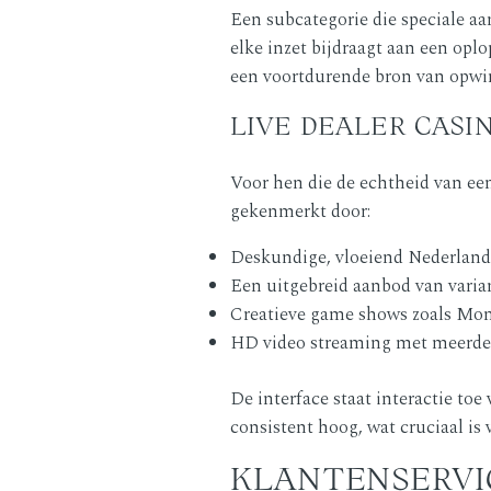
Een subcategorie die speciale a
elke inzet bijdraagt aan een oplo
een voortdurende bron van opwi
LIVE DEALER CASI
Voor hen die de echtheid van een
gekenmerkt door:
Deskundige, vloeiend Nederlands
Een uitgebreid aanbod van varian
Creatieve game shows zoals Mon
HD video streaming met meerder
De interface staat interactie to
consistent hoog, wat cruciaal is 
KLANTENSERVI