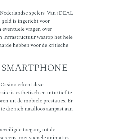
r Nederlandse spelers. Van iDEAL
geld is ingericht voor
m eventuele vragen over
en infrastructuur waarop het hele
arde hebben voor de kritische
N SMARTPHONE
e Casino erkent deze
ite is esthetisch en intuïtief te
ren uit de mobiele prestaties. Er
ite die zich naadloos aanpast aan
beveiligde toegang tot de
screens, met soepele animaties