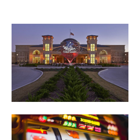
CONTACTO
REDES