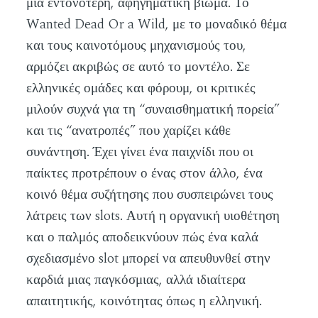
μια εντονότερη, αφηγηματική βίωμα. Το
Wanted Dead Or a Wild, με το μοναδικό θέμα
και τους καινοτόμους μηχανισμούς του,
αρμόζει ακριβώς σε αυτό το μοντέλο. Σε
ελληνικές ομάδες και φόρουμ, οι κριτικές
μιλούν συχνά για τη “συναισθηματική πορεία”
και τις “ανατροπές” που χαρίζει κάθε
συνάντηση. Έχει γίνει ένα παιχνίδι που οι
παίκτες προτρέπουν ο ένας στον άλλο, ένα
κοινό θέμα συζήτησης που συσπειρώνει τους
λάτρεις των slots. Αυτή η οργανική υιοθέτηση
και ο παλμός αποδεικνύουν πώς ένα καλά
σχεδιασμένο slot μπορεί να απευθυνθεί στην
καρδιά μιας παγκόσμιας, αλλά ιδιαίτερα
απαιτητικής, κοινότητας όπως η ελληνική.