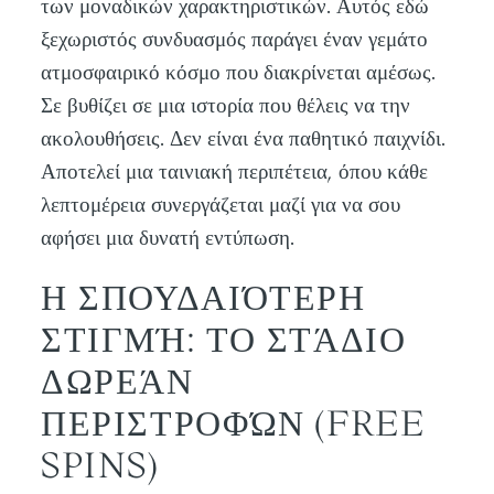
των μοναδικών χαρακτηριστικών. Αυτός εδώ
ξεχωριστός συνδυασμός παράγει έναν γεμάτο
ατμοσφαιρικό κόσμο που διακρίνεται αμέσως.
Σε βυθίζει σε μια ιστορία που θέλεις να την
ακολουθήσεις. Δεν είναι ένα παθητικό παιχνίδι.
Αποτελεί μια ταινιακή περιπέτεια, όπου κάθε
λεπτομέρεια συνεργάζεται μαζί για να σου
αφήσει μια δυνατή εντύπωση.
Η ΣΠΟΥΔΑΙΌΤΕΡΗ
ΣΤΙΓΜΉ: ΤΟ ΣΤΆΔΙΟ
ΔΩΡΕΆΝ
ΠΕΡΙΣΤΡΟΦΏΝ (FREE
SPINS)