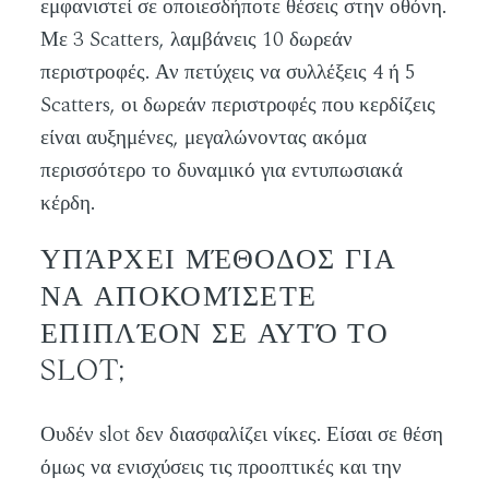
εμφανιστεί σε οποιεσδήποτε θέσεις στην οθόνη.
Με 3 Scatters, λαμβάνεις 10 δωρεάν
περιστροφές. Αν πετύχεις να συλλέξεις 4 ή 5
Scatters, οι δωρεάν περιστροφές που κερδίζεις
είναι αυξημένες, μεγαλώνοντας ακόμα
περισσότερο το δυναμικό για εντυπωσιακά
κέρδη.
ΥΠΆΡΧΕΙ ΜΈΘΟΔΟΣ ΓΙΑ
ΝΑ ΑΠΟΚΟΜΊΣΕΤΕ
ΕΠΙΠΛΈΟΝ ΣΕ ΑΥΤΌ ΤΟ
SLOT;
Ουδέν slot δεν διασφαλίζει νίκες. Είσαι σε θέση
όμως να ενισχύσεις τις προοπτικές και την