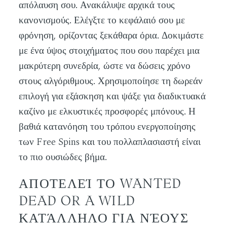
απόλαυση σου. Ανακάλυψε αρχικά τους
κανονισμούς. Ελέγξτε το κεφάλαιό σου με
φρόνηση, ορίζοντας ξεκάθαρα όρια. Δοκιμάστε
με ένα ύψος στοιχήματος που σου παρέχει μια
μακρύτερη συνεδρία, ώστε να δώσεις χρόνο
στους αλγόριθμους. Χρησιμοποίησε τη δωρεάν
επιλογή για εξάσκηση και ψάξε για διαδικτυακά
καζίνο με ελκυστικές προσφορές μπόνους. Η
βαθιά κατανόηση του τρόπου ενεργοποίησης
των Free Spins και του πολλαπλασιαστή είναι
το πιο ουσιώδες βήμα.
ΑΠΟΤΕΛΕΊ ΤΟ WANTED
DEAD OR A WILD
ΚΑΤΆΛΛΗΛΟ ΓΙΑ ΝΈΟΥΣ