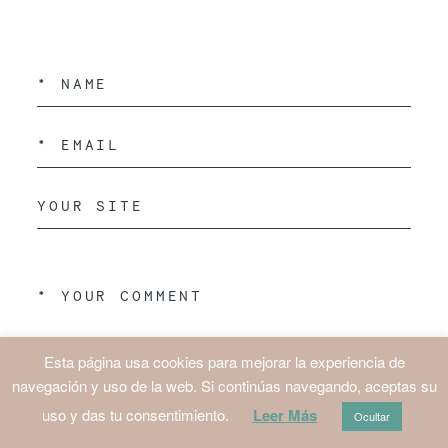
Esta página usa cookies para mejorar la experiencia de
navegación y uso de la web. Si continúas navegando, aceptas su
uso y das tu consentimiento.
Leer Más
Ocultar