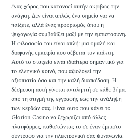
ένας χώρος που κατανοεί αυτήν ακριβώς την
ανάγκη. Δεν είναι απλώς ένα σημείο για να
παίξετε, αλλά ένας προορισμός όπου η
ψυχαγωγία συμβαδίζει μαζί με την εμπιστοσύνη.
Η φιλοσοφία του είναι απλή: μια ομαλή και
διαφανής εμπειρία που σέβεται τον παίκτη.
Αυτό το στοιχείο είναι ιδιαίτερα σημαντικό για
το ελληνικό κοινό, που αξιολογεί την
αξιοπιστία όσο και την καλή διασκέδαση. Η
δέσμευση αυτή γίνεται αντιληπτή σε κάθε βήμα,
από τη στιγμή της εγγραφής έως την ανάληψη
των κερδών σας. Είναι αυτό που κάνει το
Glorion Casino να ξεχωρίζει από άλλες
πλατφόρμες, καθιστώντας το σε έναν έμπιστο
σύντροφο για την ηλεκτρονική σας ψυχαγωγία.