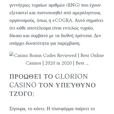
γεννήτριες τυχαίων αριθμών (RNG) που έχουν
εξεταστεί και πιστοποιηθεί από αμερόληπτους
οργανισμούς, όπως η eCOGRA. Αυτό σημαίνει
ότι κάθε αποτέλεσμα είναι εντελώς τυχαίο,
δίκαιο και συμβατό με τα διεθνή πρότυπα. Δεν
υπάρχει δυνατότητα για παρέμβαση.
ΠΡΟΩΘΕΊ ΤΟ GLORION
CASINO ΤΟΝ ΥΠΕΎΘΥΝΟ
ΤΖΌΓΟ;
Σίγουρα, το κάνει. Η πλατφόρμα παίρνει το