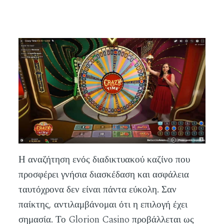
CONTACTO
REDES
Η αναζήτηση ενός διαδικτυακού καζίνο που
προσφέρει γνήσια διασκέδαση και ασφάλεια
ταυτόχρονα δεν είναι πάντα εύκολη. Σαν
παίκτης, αντιλαμβάνομαι ότι η επιλογή έχει
σημασία. Το
Glorion
Casino προβάλλεται ως