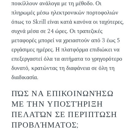
ποικίλλουν ανάλογα με τη μέθοδο. Οι
πληρωμές μέσω ηλεκτρονικών πορτοφολιών
όπως το Skrill είναι κατά κανόνα οι ταχύτερες,
συχνά μέσα σε 24 ώρες. Οι τραπεζικές
μεταφορές μπορεί να χρειαστούν από 3 έως 5
εργάσιμες ημέρες. Η πλατφόρμα επιδιώκει να
επεξεργαστεί όλα τα αιτήματα το γρηγορότερο
δυνατό, κρατώντας τη διαφάνεια σε όλη τη
διαδικασία.
ΠΏΣ ΝΑ ΕΠΙΚΟΙΝΩΝΉΣΩ
ΜΕ ΤΗΝ ΥΠΟΣΤΉΡΙΞΗ
ΠΕΛΑΤΏΝ ΣΕ ΠΕΡΊΠΤΩΣΗ
ΠΡΟΒΛΉΜΑΤΟΣ;