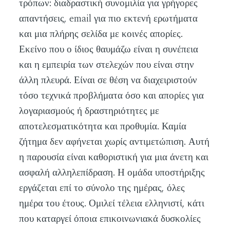
τρόπων: διαδραστική συνομιλία για γρήγορες
απαντήσεις, email για πιο εκτενή ερωτήματα
και μια πλήρης σελίδα με κοινές απορίες.
Εκείνο που ο ίδιος θαυμάζω είναι η συνέπεια
και η εμπειρία των στελεχών που είναι στην
άλλη πλευρά. Είναι σε θέση να διαχειριστούν
τόσο τεχνικά προβλήματα όσο και απορίες για
λογαριασμούς ή δραστηριότητες με
αποτελεσματικότητα και προθυμία. Καμία
ζήτημα δεν αφήνεται χωρίς αντιμετώπιση. Αυτή
η παρουσία είναι καθοριστική για μια άνετη και
ασφαλή αλληλεπίδραση. Η ομάδα υποστήριξης
εργάζεται επί το σύνολο της ημέρας, όλες
ημέρα του έτους. Ομιλεί τέλεια ελληνιστί, κάτι
που καταργεί όποια επικοινωνιακά δυσκολίες