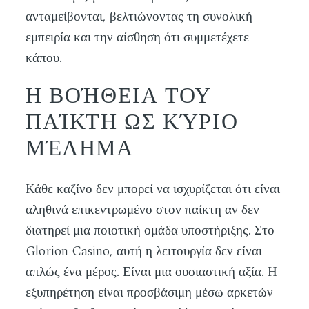
ανταμείβονται, βελτιώνοντας τη συνολική
εμπειρία και την αίσθηση ότι συμμετέχετε
κάπου.
Η ΒΟΉΘΕΙΑ ΤΟΥ
ΠΑΊΚΤΗ ΩΣ ΚΎΡΙΟ
ΜΈΛΗΜΑ
Κάθε καζίνο δεν μπορεί να ισχυρίζεται ότι είναι
αληθινά επικεντρωμένο στον παίκτη αν δεν
διατηρεί μια ποιοτική ομάδα υποστήριξης. Στο
Glorion Casino, αυτή η λειτουργία δεν είναι
απλώς ένα μέρος. Είναι μια ουσιαστική αξία. Η
εξυπηρέτηση είναι προσβάσιμη μέσω αρκετών