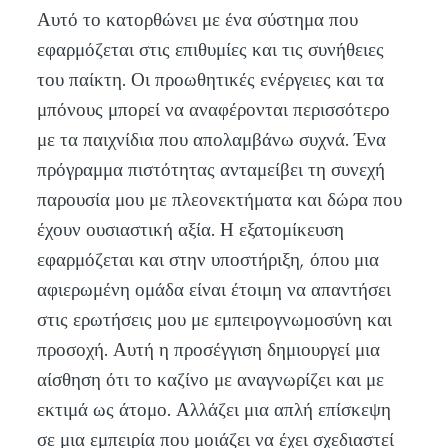
Αυτό το κατορθώνει με ένα σύστημα που
εφαρμόζεται στις επιθυμίες και τις συνήθειες
του παίκτη. Οι προωθητικές ενέργειες και τα
μπόνους μπορεί να αναφέρονται περισσότερο
με τα παιχνίδια που απολαμβάνω συχνά. Ένα
πρόγραμμα πιστότητας ανταμείβει τη συνεχή
παρουσία μου με πλεονεκτήματα και δώρα που
έχουν ουσιαστική αξία. Η εξατομίκευση
εφαρμόζεται και στην υποστήριξη, όπου μια
αφιερωμένη ομάδα είναι έτοιμη να απαντήσει
στις ερωτήσεις μου με εμπειρογνωμοσύνη και
προσοχή. Αυτή η προσέγγιση δημιουργεί μια
αίσθηση ότι το καζίνο με αναγνωρίζει και με
εκτιμά ως άτομο. Αλλάζει μια απλή επίσκεψη
σε μια εμπειρία που μοιάζει να έχει σχεδιαστεί