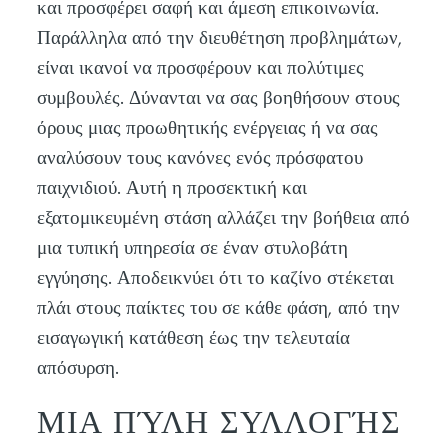
και προσφέρει σαφή και άμεση επικοινωνία.
Παράλληλα από την διευθέτηση προβλημάτων,
είναι ικανοί να προσφέρουν και πολύτιμες
συμβουλές. Δύνανται να σας βοηθήσουν στους
όρους μιας προωθητικής ενέργειας ή να σας
αναλύσουν τους κανόνες ενός πρόσφατου
παιχνιδιού. Αυτή η προσεκτική και
εξατομικευμένη στάση αλλάζει την βοήθεια από
μια τυπική υπηρεσία σε έναν στυλοβάτη
εγγύησης. Αποδεικνύει ότι το καζίνο στέκεται
πλάι στους παίκτες του σε κάθε φάση, από την
εισαγωγική κατάθεση έως την τελευταία
απόσυρση.
ΜΙΑ ΠΎΛΗ ΣΥΛΛΟΓΉΣ