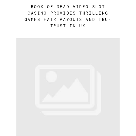
BOOK OF DEAD VIDEO SLOT
CASINO PROVIDES THRILLING
GAMES FAIR PAYOUTS AND TRUE
TRUST IN UK