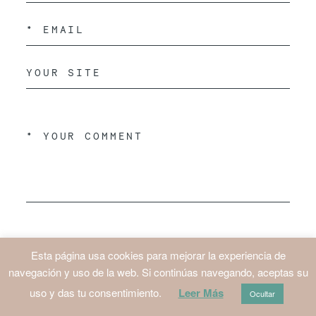
Esta página usa cookies para mejorar la experiencia de
navegación y uso de la web. Si continúas navegando, aceptas su
ENVIAR
uso y das tu consentimiento.
Leer Más
Ocultar