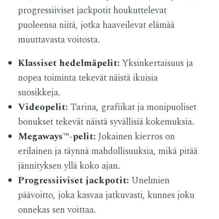
progressiiviset jackpotit houkuttelevat
puoleensa niitä, jotka haaveilevat elämää
muuttavasta voitosta.
Klassiset hedelmäpelit:
Yksinkertaisuus ja
nopea toiminta tekevät näistä ikuisia
suosikkeja.
Videopelit:
Tarina, grafiikat ja monipuoliset
bonukset tekevät näistä syvällisiä kokemuksia.
Megaways™-pelit:
Jokainen kierros on
erilainen ja täynnä mahdollisuuksia, mikä pitää
jännityksen yllä koko ajan.
Progressiiviset jackpotit:
Unelmien
päävoitto, joka kasvaa jatkuvasti, kunnes joku
onnekas sen voittaa.