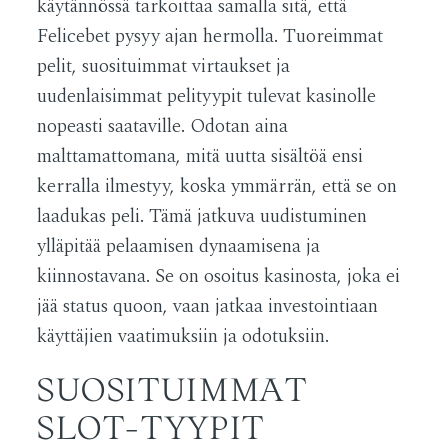
käytännössä tarkoittaa samalla sitä, että
Felicebet pysyy ajan hermolla. Tuoreimmat
pelit, suosituimmat virtaukset ja
uudenlaisimmat pelityypit tulevat kasinolle
nopeasti saataville. Odotan aina
malttamattomana, mitä uutta sisältöä ensi
kerralla ilmestyy, koska ymmärrän, että se on
laadukas peli. Tämä jatkuva uudistuminen
ylläpitää pelaamisen dynaamisena ja
kiinnostavana. Se on osoitus kasinosta, joka ei
jää status quoon, vaan jatkaa investointiaan
käyttäjien vaatimuksiin ja odotuksiin.
SUOSITUIMMAT
SLOT-TYYPIT