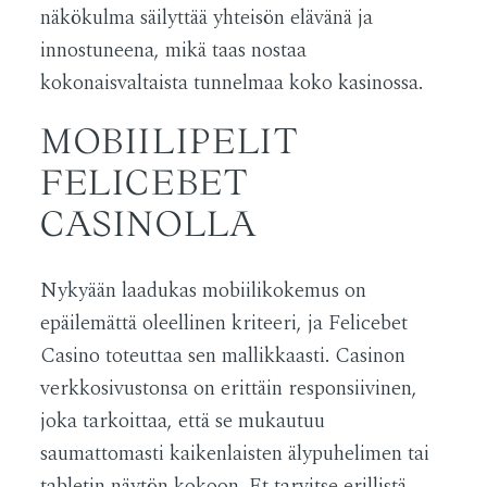
näkökulma säilyttää yhteisön elävänä ja
innostuneena, mikä taas nostaa
kokonaisvaltaista tunnelmaa koko kasinossa.
MOBIILIPELIT
FELICEBET
CASINOLLA
Nykyään laadukas mobiilikokemus on
epäilemättä oleellinen kriteeri, ja Felicebet
Casino toteuttaa sen mallikkaasti. Casinon
verkkosivustonsa on erittäin responsiivinen,
joka tarkoittaa, että se mukautuu
saumattomasti kaikenlaisten älypuhelimen tai
tabletin näytön kokoon. Et tarvitse erillistä