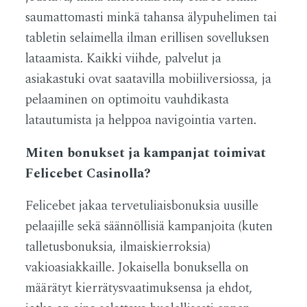
saumattomasti minkä tahansa älypuhelimen tai
tabletin selaimella ilman erillisen sovelluksen
lataamista. Kaikki viihde, palvelut ja
asiakastuki ovat saatavilla mobiiliversiossa, ja
pelaaminen on optimoitu vauhdikasta
latautumista ja helppoa navigointia varten.
Miten bonukset ja kampanjat toimivat
Felicebet Casinolla?
Felicebet jakaa tervetuliaisbonuksia uusille
pelaajille sekä säännöllisiä kampanjoita (kuten
talletusbonuksia, ilmaiskierroksia)
vakioasiakkaille. Jokaisella bonuksella on
määrätyt kierrätysvaatimuksensa ja ehdot,