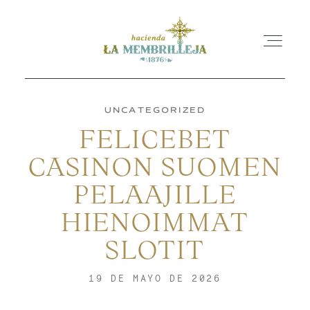
UNCATEGORIZED
FELICEBET
INICIO
CASINON SUOMEN
PELAAJILLE
LA HACIENDA
HIENOIMMAT
ESPACIOS
SLOTIT
19 DE MAYO DE 2026
BLOG