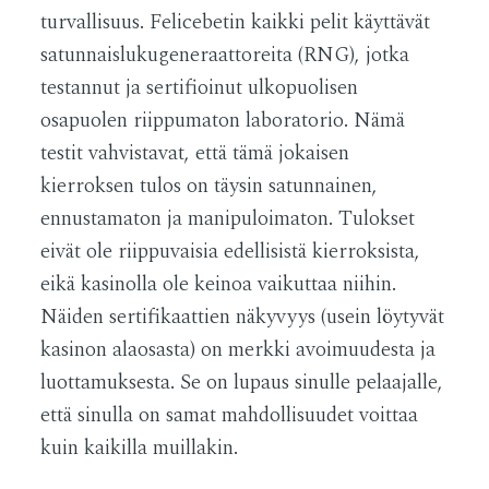
turvallisuus. Felicebetin kaikki pelit käyttävät
satunnaislukugeneraattoreita (RNG), jotka
testannut ja sertifioinut ulkopuolisen
osapuolen riippumaton laboratorio. Nämä
testit vahvistavat, että tämä jokaisen
kierroksen tulos on täysin satunnainen,
ennustamaton ja manipuloimaton. Tulokset
eivät ole riippuvaisia edellisistä kierroksista,
eikä kasinolla ole keinoa vaikuttaa niihin.
Näiden sertifikaattien näkyvyys (usein löytyvät
kasinon alaosasta) on merkki avoimuudesta ja
luottamuksesta. Se on lupaus sinulle pelaajalle,
että sinulla on samat mahdollisuudet voittaa
kuin kaikilla muillakin.