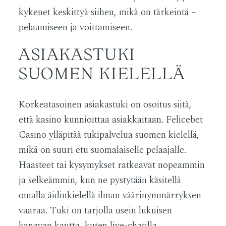
kykenet keskittyä siihen, mikä on tärkeintä –
pelaamiseen ja voittamiseen.
ASIAKASTUKI
SUOMEN KIELELLÄ
Korkeatasoinen asiakastuki on osoitus siitä,
että kasino kunnioittaa asiakkaitaan. Felicebet
Casino ylläpitää tukipalvelua suomen kielellä,
mikä on suuri etu suomalaiselle pelaajalle.
Haasteet tai kysymykset ratkeavat nopeammin
ja selkeämmin, kun ne pystytään käsitellä
omalla äidinkielellä ilman väärinymmärryksen
vaaraa. Tuki on tarjolla usein lukuisen
kanavan kautta, kuten live-chatilla,