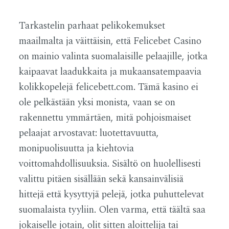
CONTACTO
Tarkastelin parhaat pelikokemukset
maailmalta ja väittäisin, että Felicebet Casino
REDES
on mainio valinta suomalaisille pelaajille, jotka
kaipaavat laadukkaita ja mukaansatempaavia
kolikkopelejä
felicebett.com
. Tämä kasino ei
ole pelkästään yksi monista, vaan se on
rakennettu ymmärtäen, mitä pohjoismaiset
pelaajat arvostavat: luotettavuutta,
monipuolisuutta ja kiehtovia
voittomahdollisuuksia. Sisältö on huolellisesti
valittu pitäen sisällään sekä kansainvälisiä
hittejä että kysyttyjä pelejä, jotka puhuttelevat
suomalaista tyyliin. Olen varma, että täältä saa
jokaiselle jotain, olit sitten aloittelija tai