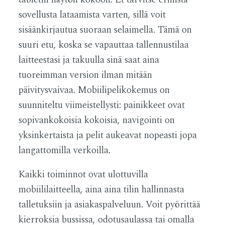
sovellusta lataamista varten, sillä voit
sisäänkirjautua suoraan selaimella. Tämä on
suuri etu, koska se vapauttaa tallennustilaa
laitteestasi ja takuulla sinä saat aina
tuoreimman version ilman mitään
päivitysvaivaa. Mobiilipelikokemus on
suunniteltu viimeistellysti: painikkeet ovat
sopivankokoisia kokoisia, navigointi on
yksinkertaista ja pelit aukeavat nopeasti jopa
langattomilla verkoilla.
Kaikki toiminnot ovat ulottuvilla
mobiililaitteella, aina aina tilin hallinnasta
talletuksiin ja asiakaspalveluun. Voit pyörittää
kierroksia bussissa, odotusaulassa tai omalla