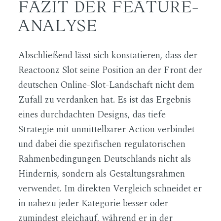
FAZIT DER FEATURE-
ANALYSE
Abschließend lässt sich konstatieren, dass der
Reactoonz Slot seine Position an der Front der
deutschen Online-Slot-Landschaft nicht dem
Zufall zu verdanken hat. Es ist das Ergebnis
eines durchdachten Designs, das tiefe
Strategie mit unmittelbarer Action verbindet
und dabei die spezifischen regulatorischen
Rahmenbedingungen Deutschlands nicht als
Hindernis, sondern als Gestaltungsrahmen
verwendet. Im direkten Vergleich schneidet er
in nahezu jeder Kategorie besser oder
zumindest gleichauf, während er in der