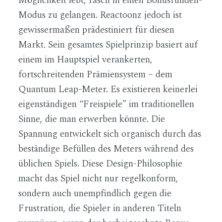
Möglichkeit lebt, rasch in einen Bonusrunden-
Modus zu gelangen. Reactoonz jedoch ist
gewissermaßen prädestiniert für diesen
Markt. Sein gesamtes Spielprinzip basiert auf
einem im Hauptspiel verankerten,
fortschreitenden Prämiensystem – dem
Quantum Leap-Meter. Es existieren keinerlei
eigenständigen “Freispiele” im traditionellen
Sinne, die man erwerben könnte. Die
Spannung entwickelt sich organisch durch das
beständige Befüllen des Meters während des
üblichen Spiels. Diese Design-Philosophie
macht das Spiel nicht nur regelkonform,
sondern auch unempfindlich gegen die
Frustration, die Spieler in anderen Titeln