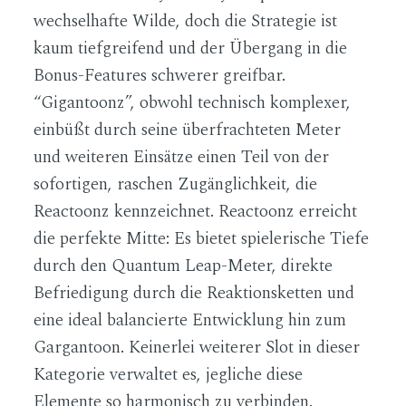
wechselhafte Wilde, doch die Strategie ist
kaum tiefgreifend und der Übergang in die
Bonus-Features schwerer greifbar.
“Gigantoonz”, obwohl technisch komplexer,
einbüßt durch seine überfrachteten Meter
und weiteren Einsätze einen Teil von der
sofortigen, raschen Zugänglichkeit, die
Reactoonz kennzeichnet. Reactoonz erreicht
die perfekte Mitte: Es bietet spielerische Tiefe
durch den Quantum Leap-Meter, direkte
Befriedigung durch die Reaktionsketten und
eine ideal balancierte Entwicklung hin zum
Gargantoon. Keinerlei weiterer Slot in dieser
Kategorie verwaltet es, jegliche diese
Elemente so harmonisch zu verbinden.