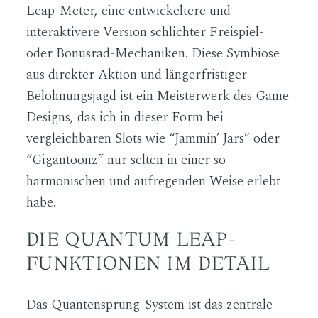
Leap-Meter, eine entwickeltere und
interaktivere Version schlichter Freispiel-
oder Bonusrad-Mechaniken. Diese Symbiose
aus direkter Aktion und längerfristiger
Belohnungsjagd ist ein Meisterwerk des Game
Designs, das ich in dieser Form bei
vergleichbaren Slots wie “Jammin’ Jars” oder
“Gigantoonz” nur selten in einer so
harmonischen und aufregenden Weise erlebt
habe.
DIE QUANTUM LEAP-
FUNKTIONEN IM DETAIL
Das Quantensprung-System ist das zentrale