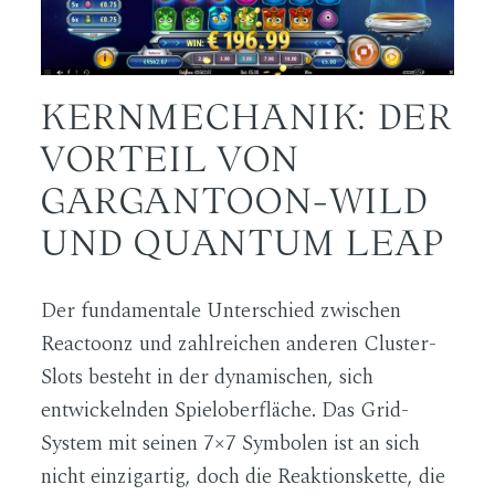
KERNMECHANIK: DER
VORTEIL VON
GARGANTOON-WILD
UND QUANTUM LEAP
Der fundamentale Unterschied zwischen
Reactoonz und zahlreichen anderen Cluster-
Slots besteht in der dynamischen, sich
entwickelnden Spieloberfläche. Das Grid-
System mit seinen 7×7 Symbolen ist an sich
nicht einzigartig, doch die Reaktionskette, die