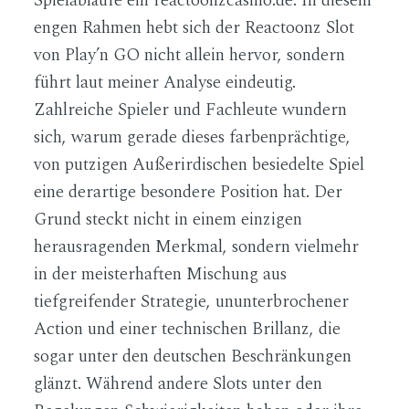
Spielabläufe ein
reactoonzcasino.de
. In diesem
engen Rahmen hebt sich der Reactoonz Slot
von Play’n GO nicht allein hervor, sondern
führt laut meiner Analyse eindeutig.
Zahlreiche Spieler und Fachleute wundern
sich, warum gerade dieses farbenprächtige,
von putzigen Außerirdischen besiedelte Spiel
eine derartige besondere Position hat. Der
Grund steckt nicht in einem einzigen
herausragenden Merkmal, sondern vielmehr
in der meisterhaften Mischung aus
tiefgreifender Strategie, ununterbrochener
Action und einer technischen Brillanz, die
sogar unter den deutschen Beschränkungen
glänzt. Während andere Slots unter den