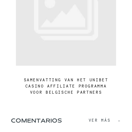
SAMENVATTING VAN HET UNIBET
CASINO AFFILIATE PROGRAMMA
VOOR BELGISCHE PARTNERS
COMENTARIOS
VER MÁS