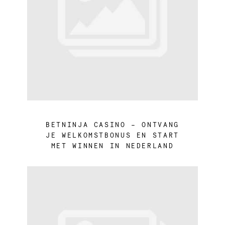
BETNINJA CASINO – ONTVANG
JE WELKOMSTBONUS EN START
MET WINNEN IN NEDERLAND