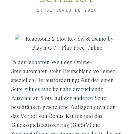
CONTACTO
13 DE JUNIO DE 2026
REDES
In der lebhaften Welt der Online-
Spielautomaten steht Deutschland vor einer
speziellen Herausforderung: Auf der einen
Seite gibt es eine beinahe erdrückende
Auswahl an Slots, auf der anderen Seite
beschränken gesetzliche Auflagen etwa der
das Verbot von Bonus-Käufen und das
Glücksspielstaatsvertrag (GlüStV) die