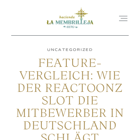
UNCATEGORIZED
FEATURE-
INICIO
VERGLEICH: WIE
DER REACTOONZ
LA HACIENDA
SLOT DIE
ESPACIOS
MITBEWERBER IN
DEUTSCHLAND
BLOG
SCHLÄGT