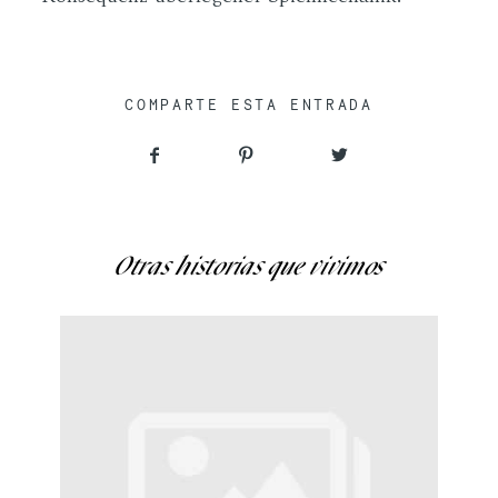
COMPARTE ESTA ENTRADA
Otras historias que vivimos