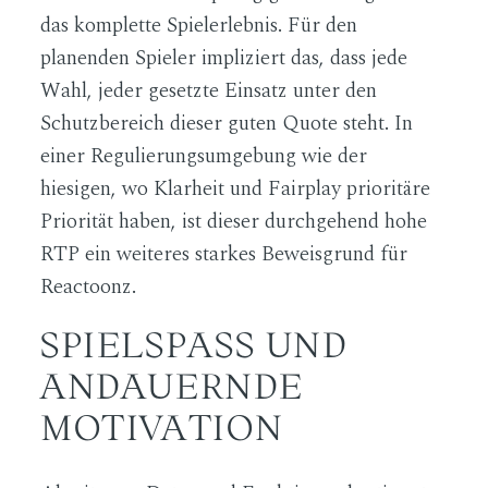
das komplette Spielerlebnis. Für den
planenden Spieler impliziert das, dass jede
Wahl, jeder gesetzte Einsatz unter den
Schutzbereich dieser guten Quote steht. In
einer Regulierungsumgebung wie der
hiesigen, wo Klarheit und Fairplay prioritäre
Priorität haben, ist dieser durchgehend hohe
RTP ein weiteres starkes Beweisgrund für
Reactoonz.
SPIELSPASS UND A
NDAUERNDE M
OTIVATION