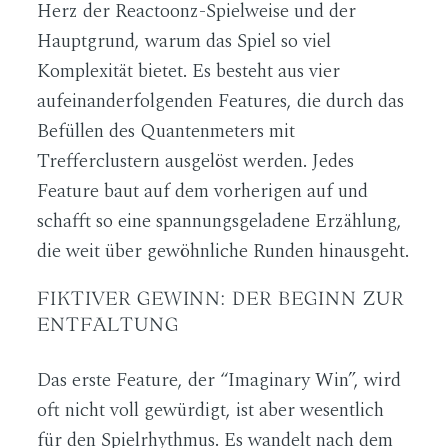
Herz der Reactoonz-Spielweise und der
Hauptgrund, warum das Spiel so viel
Komplexität bietet. Es besteht aus vier
aufeinanderfolgenden Features, die durch das
Befüllen des Quantenmeters mit
Trefferclustern ausgelöst werden. Jedes
Feature baut auf dem vorherigen auf und
schafft so eine spannungsgeladene Erzählung,
die weit über gewöhnliche Runden hinausgeht.
FIKTIVER GEWINN: DER BEGINN ZUR
ENTFALTUNG
Das erste Feature, der “Imaginary Win”, wird
oft nicht voll gewürdigt, ist aber wesentlich
für den Spielrhythmus. Es wandelt nach dem