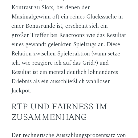
Kontrast zu Slots, bei denen der
Maximalgewinn oft ein reines Glückssache in
einer Bonusrunde ist, erscheint sich ein
großer Treffer bei Reactoonz wie das Resultat
eines gewandt gelenkten Spielzugs an. Diese
Relation zwischen Spieleraktion (wann setze
ich, wie reagiere ich auf das Grid?) und
Resultat ist ein mental deutlich lohnenderes
Erlebnis als ein ausschließlich wahlloser
Jackpot.
RTP UND FAIRNESS IM
ZUSAMMENHANG
Der rechnerische Auszahlungsprozentsatz von