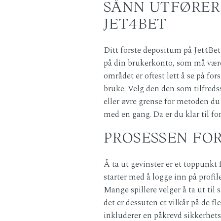
SÅNN UTFØRER 
JET4BET
Ditt forste depositum på Jet4Bet
på din brukerkonto, som må være 
området er oftest lett å se på for
bruke. Velg den den som tilfredss
eller øvre grense for metoden du
med en gang. Da er du klar til for
PROSESSEN FOR
Å ta ut gevinster er et toppunkt 
starter med å logge inn på profil
Mange spillere velger å ta ut til
det er dessuten et vilkår på de f
inkluderer en påkrevd sikkerhetss