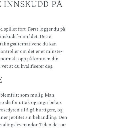
E INNSKUDD PÅ
spillet fort. Først logger du på
‘Innskudd’-området. Dette
betalingsalternativene du kan
Kontroller om det er et minste-
e normalt opp på kontoen din
vet at du kvalifiserer deg.
E
problemfritt som mulig. Man
etode for uttak og angir beløp.
osedyren til å gå hurtigere, og
ynner Jet4Bet sin behandling. Den
etalingsleverandør. Tiden det tar