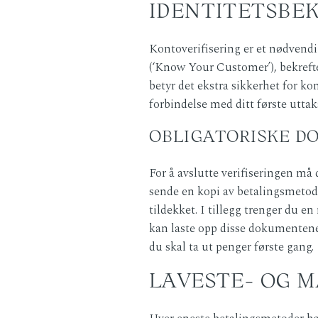
IDENTITETSBE
Kontoverifisering er et nødvendig
(‘Know Your Customer’), bekrefte
betyr det ekstra sikkerhet for k
forbindelse med ditt første utt
OBLIGATORISKE 
For å avslutte verifiseringen må d
sende en kopi av betalingsmetod
tildekket. I tillegg trenger du e
kan laste opp disse dokumentene v
du skal ta ut penger første gang.
LAVESTE- OG 