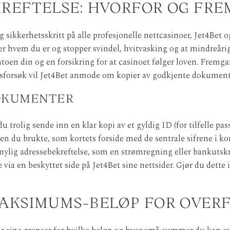
KREFTELSE: HVORFOR OG F
 sikkerhetsskritt på alle profesjonelle nettcasinoer, Jet4Bet 
r hvem du er og stopper svindel, hvitvasking og at mindreårige
ontoen din og en forsikring for at casinoet følger loven. Frem
aksforsøk vil Jet4Bet anmode om kopier av godkjente dokument
DOKUMENTER
u trolig sende inn en klar kopi av et gyldig ID (for tilfelle pas
en du brukte, som kortets forside med de sentrale sifrene 
n nylig adressebekreftelse, som en strømregning eller bankutskr
ia en beskyttet side på Jet4Bet sine nettsider. Gjør du dette i
MAKSIMUMS-BELØP FOR OVER