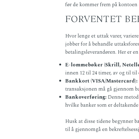
før de kommer frem på kontoen d
FORVENTET BE
Hvor lenge et uttak varer, varier
jobber for å behandle uttaksfor
betalingsleverandøren. Her er en 
E-lommebøker (Skrill, Netelle
innen 12 til 24 timer, av og til ti
Bankkort (VISA/Mastercard):
transaksjonen må gå gjennom ba
Bankoverføring:
Denne metoden
hvilke banker som er deltakende
Husk at disse tidene begynner bar
til å gjennomgå en bekreftelsessj