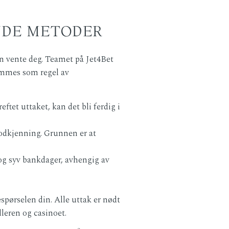
NDE METODER
kan vente deg. Teamet på Jet4Bet
temmes som regel av
ftet uttaket, kan det bli ferdig i
godkjenning. Grunnen er at
og syv bankdager, avhengig av
spørselen din. Alle uttak er nødt
lleren og casinoet.