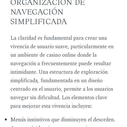
ORGANIZACIÓN DE
NAVEGACIÓN
SIMPLIFICADA
La claridad es fundamental para crear una
vivencia de usuario suave, particularmente en
un ambiente de casino online donde la
navegación a frecuentemente puede resultar
intimidante. Una estructura de exploración
simplificada, fundamentada en un diseño
centrado en el usuario, permite a los usuarios
navegar sin dificultad. Los elementos clave
para mejorar esta vivencia incluyen:
Menús instintivos que disminuyen el desorden.