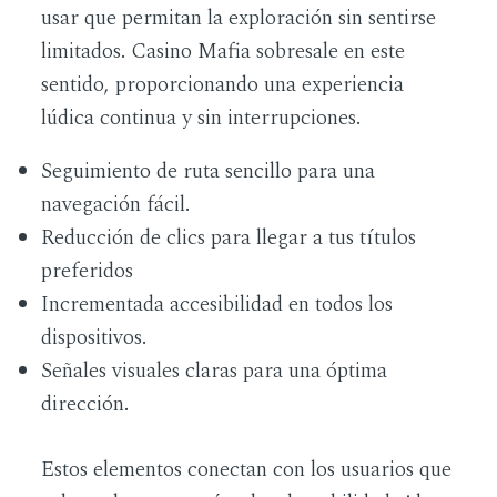
usar que permitan la exploración sin sentirse
limitados. Casino Mafia sobresale en este
sentido, proporcionando una experiencia
lúdica continua y sin interrupciones.
Seguimiento de ruta sencillo para una
navegación fácil.
Reducción de clics para llegar a tus títulos
preferidos
Incrementada accesibilidad en todos los
dispositivos.
Señales visuales claras para una óptima
dirección.
Estos elementos conectan con los usuarios que