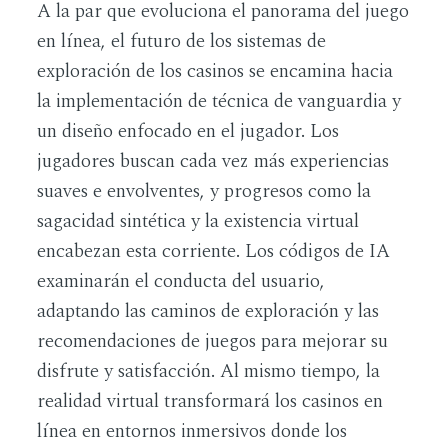
A la par que evoluciona el panorama del juego
en línea, el futuro de los sistemas de
exploración de los casinos se encamina hacia
la implementación de técnica de vanguardia y
un diseño enfocado en el jugador. Los
jugadores buscan cada vez más experiencias
suaves e envolventes, y progresos como la
sagacidad sintética y la existencia virtual
encabezan esta corriente. Los códigos de IA
examinarán el conducta del usuario,
adaptando las caminos de exploración y las
recomendaciones de juegos para mejorar su
disfrute y satisfacción. Al mismo tiempo, la
realidad virtual transformará los casinos en
línea en entornos inmersivos donde los