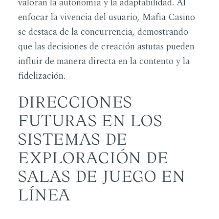
valoran la autonomía y la adaptabilidad. Al
enfocar la vivencia del usuario, Mafia Casino
se destaca de la concurrencia, demostrando
que las decisiones de creación astutas pueden
influir de manera directa en la contento y la
fidelización.
DIRECCIONES
FUTURAS EN LOS
SISTEMAS DE
EXPLORACIÓN DE
SALAS DE JUEGO EN
LÍNEA