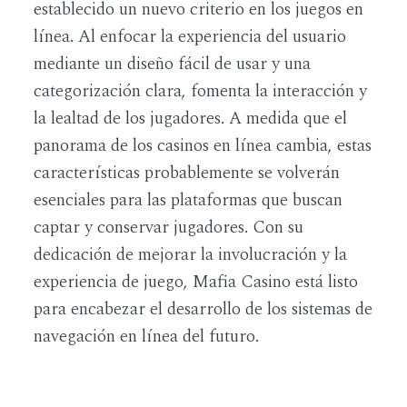
establecido un nuevo criterio en los juegos en
línea. Al enfocar la experiencia del usuario
mediante un diseño fácil de usar y una
categorización clara, fomenta la interacción y
la lealtad de los jugadores. A medida que el
panorama de los casinos en línea cambia, estas
características probablemente se volverán
esenciales para las plataformas que buscan
captar y conservar jugadores. Con su
dedicación de mejorar la involucración y la
experiencia de juego, Mafia Casino está listo
para encabezar el desarrollo de los sistemas de
navegación en línea del futuro.