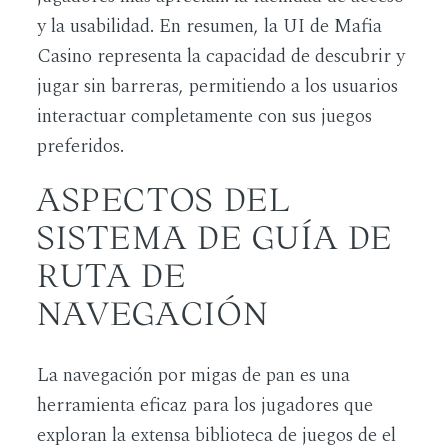
y la usabilidad. En resumen, la UI de Mafia
Casino representa la capacidad de descubrir y
jugar sin barreras, permitiendo a los usuarios
interactuar completamente con sus juegos
preferidos.
ASPECTOS DEL
SISTEMA DE GUÍA DE
RUTA DE
NAVEGACIÓN
La navegación por migas de pan es una
herramienta eficaz para los jugadores que
exploran la extensa biblioteca de juegos de el