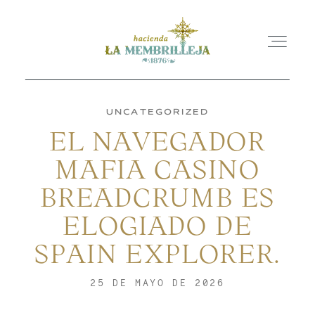
UNCATEGORIZED
EL NAVEGADOR
INICIO
MAFIA CASINO
BREADCRUMB ES
LA HACIENDA
ELOGIADO DE
ESPACIOS
SPAIN EXPLORER.
25 DE MAYO DE 2026
BLOG