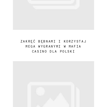
ZAKRĘĆ BĘBNAMI I KORZYSTAJ
MEGA WYGRANYMI W MAFIA
CASINO DLA POLSKI