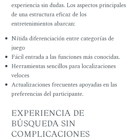
experiencia sin dudas. Los aspectos principales
de una estructura eficaz de los
entretenimientos abarcan:
Nítida diferenciación entre categorías de
juego
Fácil entrada a las funciones más conocidas.
Herramientas sencillos para localizaciones
veloces
Actualizaciones frecuentes apoyadas en las
preferencias del participante.
EXPERIENCIA DE
BÚSQUEDA SIN
COMPLICACIONES