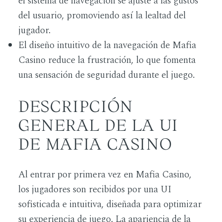
el sistema de navegación se ajuste a las gustos
del usuario, promoviendo así la lealtad del
jugador.
El diseño intuitivo de la navegación de Mafia
Casino reduce la frustración, lo que fomenta
una sensación de seguridad durante el juego.
DESCRIPCIÓN
GENERAL DE LA UI
DE MAFIA CASINO
Al entrar por primera vez en Mafia Casino,
los jugadores son recibidos por una UI
sofisticada e intuitiva, diseñada para optimizar
su experiencia de juego. La apariencia de la