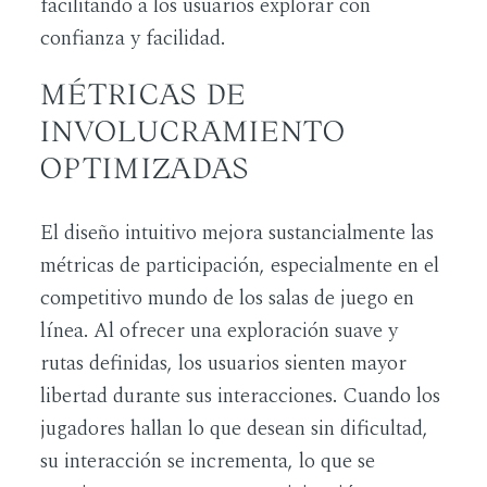
facilitando a los usuarios explorar con
confianza y facilidad.
MÉTRICAS DE
INVOLUCRAMIENTO
OPTIMIZADAS
El diseño intuitivo mejora sustancialmente las
métricas de participación, especialmente en el
competitivo mundo de los salas de juego en
línea. Al ofrecer una exploración suave y
rutas definidas, los usuarios sienten mayor
libertad durante sus interacciones. Cuando los
jugadores hallan lo que desean sin dificultad,
su interacción se incrementa, lo que se