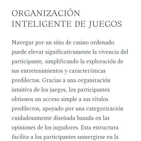
ORGANIZACIÓN
INTELIGENTE DE JUEGOS
Navegar por un sitio de casino ordenado
puede elevar significativamente la vivencia del
participante, simplificando la exploración de
sus entretenimientos y características
predilectas. Gracias a una organización
intuitiva de los juegos, los participantes
obtienen un acceso simple a sus títulos
predilectos, apoyado por una categorización
cuidadosamente diseñada basada en las
opiniones de los jugadores. Esta estructura
facilita a los participantes sumergirse en la