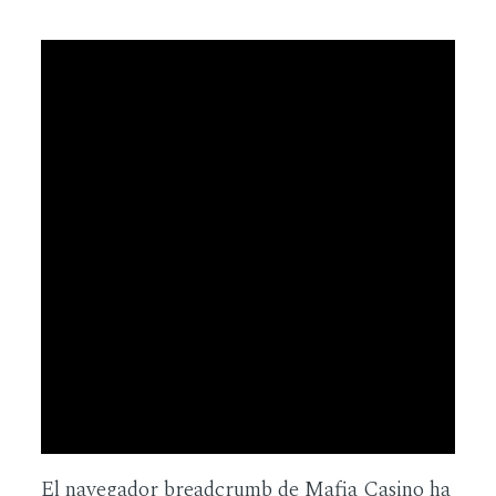
CONTACTO
REDES
El navegador breadcrumb de Mafia Casino ha