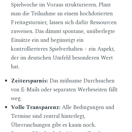
Spielwoche im Voraus strukturieren. Plant
man die Teilnahme an einem hochdotierten
Freitagsturnier, lassen sich dafür Ressourcen
zuweisen. Das dämmt spontane, unüberlegte
Einsätze ein und begünstigt ein
kontrollierteres Spielverhalten – ein Aspekt,
der im deutschen Umfeld besonderen Wert
hat.
Zeitersparnis:
Das mühsame Durchsuchen
von E-Mails oder separaten Werbeseiten fällt
weg.
Volle Transparenz:
Alle Bedingungen und
Termine sind zentral hinterlegt,
Überraschungen gibt es kaum noch.