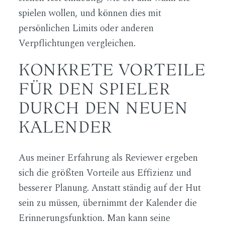
spielen wollen, und können dies mit
persönlichen Limits oder anderen
Verpflichtungen vergleichen.
KONKRETE VORTEILE
FÜR DEN SPIELER
DURCH DEN NEUEN
KALENDER
Aus meiner Erfahrung als Reviewer ergeben
sich die größten Vorteile aus Effizienz und
besserer Planung. Anstatt ständig auf der Hut
sein zu müssen, übernimmt der Kalender die
Erinnerungsfunktion. Man kann seine