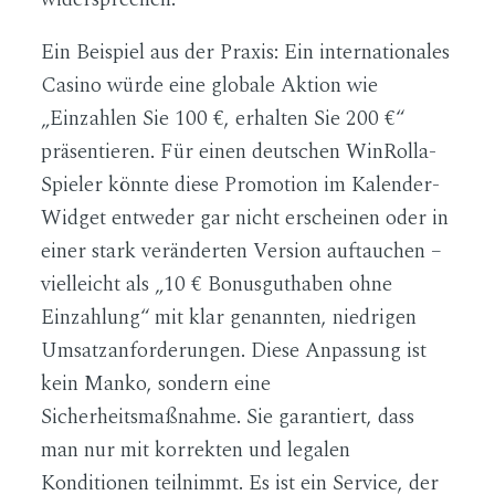
Ein Beispiel aus der Praxis: Ein internationales
Casino würde eine globale Aktion wie
„Einzahlen Sie 100 €, erhalten Sie 200 €“
präsentieren. Für einen deutschen WinRolla-
Spieler könnte diese Promotion im Kalender-
Widget entweder gar nicht erscheinen oder in
einer stark veränderten Version auftauchen –
vielleicht als „10 € Bonusguthaben ohne
Einzahlung“ mit klar genannten, niedrigen
Umsatzanforderungen. Diese Anpassung ist
kein Manko, sondern eine
Sicherheitsmaßnahme. Sie garantiert, dass
man nur mit korrekten und legalen
Konditionen teilnimmt. Es ist ein Service, der