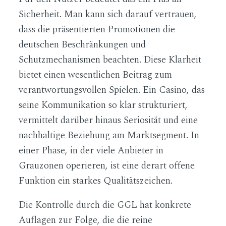
Sicherheit. Man kann sich darauf vertrauen,
dass die präsentierten Promotionen die
deutschen Beschränkungen und
Schutzmechanismen beachten. Diese Klarheit
bietet einen wesentlichen Beitrag zum
verantwortungsvollen Spielen. Ein Casino, das
seine Kommunikation so klar strukturiert,
vermittelt darüber hinaus Seriosität und eine
nachhaltige Beziehung am Marktsegment. In
einer Phase, in der viele Anbieter in
Grauzonen operieren, ist eine derart offene
Funktion ein starkes Qualitätszeichen.
Die Kontrolle durch die GGL hat konkrete
Auflagen zur Folge, die die reine