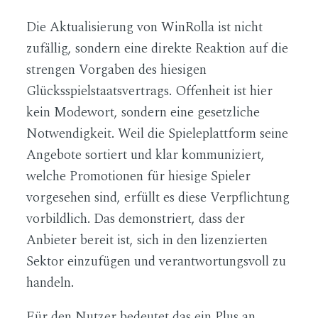
Die Aktualisierung von WinRolla ist nicht
zufällig, sondern eine direkte Reaktion auf die
strengen Vorgaben des hiesigen
Glücksspielstaatsvertrags. Offenheit ist hier
kein Modewort, sondern eine gesetzliche
Notwendigkeit. Weil die Spieleplattform seine
Angebote sortiert und klar kommuniziert,
welche Promotionen für hiesige Spieler
vorgesehen sind, erfüllt es diese Verpflichtung
vorbildlich. Das demonstriert, dass der
Anbieter bereit ist, sich in den lizenzierten
Sektor einzufügen und verantwortungsvoll zu
handeln.
Für den Nutzer bedeutet das ein Plus an