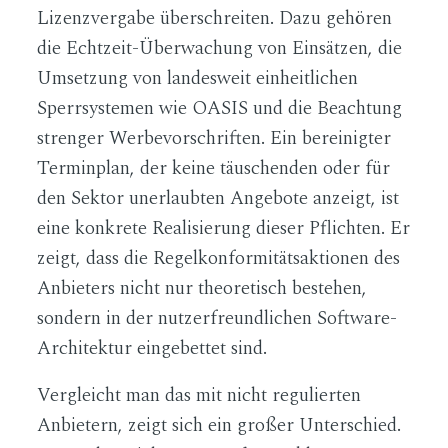
Lizenzvergabe überschreiten. Dazu gehören
die Echtzeit-Überwachung von Einsätzen, die
Umsetzung von landesweit einheitlichen
Sperrsystemen wie OASIS und die Beachtung
strenger Werbevorschriften. Ein bereinigter
Terminplan, der keine täuschenden oder für
den Sektor unerlaubten Angebote anzeigt, ist
eine konkrete Realisierung dieser Pflichten. Er
zeigt, dass die Regelkonformitätsaktionen des
Anbieters nicht nur theoretisch bestehen,
sondern in der nutzerfreundlichen Software-
Architektur eingebettet sind.
Vergleicht man das mit nicht regulierten
Anbietern, zeigt sich ein großer Unterschied.