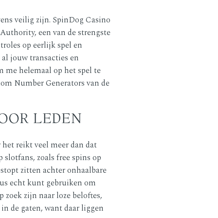
vens veilig zijn. SpinDog Casino
Authority, een van de strengste
roles op eerlijk spel en
 al jouw transacties en
om me helemaal op het spel te
andom Number Generators van de
VOOR LEDEN
 het reikt veel meer dan dat
 slotfans, zoals free spins op
estopt zitten achter onhaalbare
onus echt kunt gebruiken om
 zoek zijn naar loze beloftes,
 in de gaten, want daar liggen