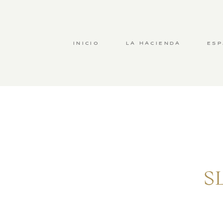
INICIO
LA HACIENDA
ESP
S