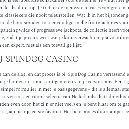
o is een absolute schatkamer voor de kenner. Je vindt hier g
n de absolute top. Je treft er de nieuwste releases van grote 
e klassiekers die nooit teleurstellen. Wat ik in het bijzonder g
reide bonusronden tot eenvoudige snelle fruitmachines voor e
ding wilds of progressieve jackpots, de collectie heeft voor
, zodat je precies weet wat je kunt verwachten qua volatilitei
en expert, niet als een toevallige lijst.
IJ SPINDOG CASINO
 aan de slag, en dat proces is bij SpinDog Casino verrassend e
je binnen no-time kunt genieten van je eerste spins. Eerst ga
n simpel formulier in met je basisgegevens – dit is allemaal st
unt kiezen uit een ruime selectie van Nederlandse betaalmethod
en even door, het zijn er niet veel!) en je bent klaar om te g
ek gaan naar je eerste favoriet. Het hele proces duurt amper e