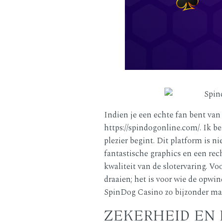
Indien je een echte fan bent van 
https://spindogonline.com/
. Ik b
plezier begint. Dit platform is 
fantastische graphics en een rec
kwaliteit van de slotervaring. V
draaien; het is voor wie de opwi
SpinDog Casino zo bijzonder maa
ZEKERHEID EN