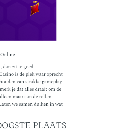
, dan zit je goed
 Casino is de plek waar oprecht
e houden van strakke gameplay,
erk je dat alles draait om de
alleen maar aan de rollen
. Laten we samen duiken in wat
OOGSTE PLAATS