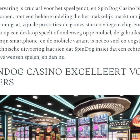
servaring is cruciaal voor het speelgenot, en SpinDog Casino 
orpen, met een heldere indeling die het makkelijk maakt om j
 om gaat, zijn de prestaties: de games starten vliegensvlug, z
nu op een desktop speelt of onderweg op je mobiel, de gebruiks
mijn smartphone, en de mobiele variant is net zo snel en oogst
chnische uitvoering laat zien dat SpinDog inziet dat een echte
e wensen spelen, en dan nu.
NDOG CASINO EXCELLEERT V
ERS