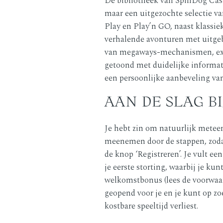
De bibliotheek van SpinDog Casin
maar een uitgezochte selectie va
Play en Play’n GO, naast klassiek
verhalende avonturen met uitgeb
van megaways-mechanismen, expan
getoond met duidelijke informatie
een persoonlijke aanbeveling van e
AAN DE SLAG B
Je hebt zin om natuurlijk meteen
meenemen door de stappen, zodat 
de knop ‘Registreren’. Je vult ee
je eerste storting, waarbij je k
welkomstbonus (lees de voorwaard
geopend voor je en je kunt op zo
kostbare speeltijd verliest.