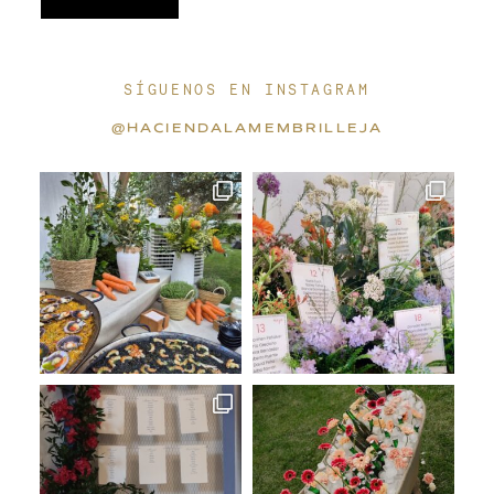
SÍGUENOS EN INSTAGRAM
@HACIENDALAMEMBRILLEJA