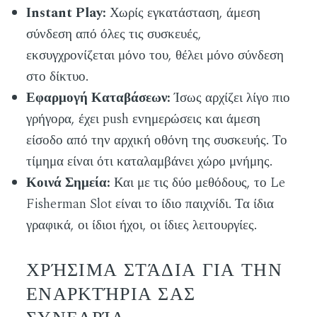
Instant Play:
Χωρίς εγκατάσταση, άμεση
σύνδεση από όλες τις συσκευές,
εκσυγχρονίζεται μόνο του, θέλει μόνο σύνδεση
στο δίκτυο.
Εφαρμογή Καταβάσεων:
Ίσως αρχίζει λίγο πιο
γρήγορα, έχει push ενημερώσεις και άμεση
είσοδο από την αρχική οθόνη της συσκευής. Το
τίμημα είναι ότι καταλαμβάνει χώρο μνήμης.
Κοινά Σημεία:
Και με τις δύο μεθόδους, το Le
Fisherman Slot είναι το ίδιο παιχνίδι. Τα ίδια
γραφικά, οι ίδιοι ήχοι, οι ίδιες λειτουργίες.
ΧΡΉΣΙΜΑ ΣΤΆΔΙΑ ΓΙΑ ΤΗΝ
ΕΝΑΡΚΤΉΡΙΑ ΣΑΣ
ΣΥΝΕΔΡΊΑ