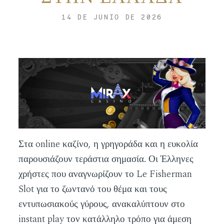
CONTACTO
14 DE JUNIO DE 2026
REDES
Στα online καζίνο, η γρηγοράδα και η ευκολία
παρουσιάζουν τεράστια σημασία. Οι Έλληνες
χρήστες που αναγνωρίζουν το Le Fisherman
Slot για το ζωντανό του θέμα και τους
εντυπωσιακούς γύρους, ανακαλύπτουν στο
instant play τον κατάλληλο τρόπο για άμεση