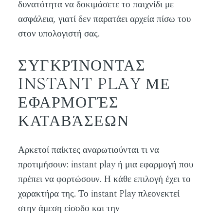
δυνατότητα να δοκιμάσετε το παιχνίδι με
ασφάλεια, γιατί δεν παρατάει αρχεία πίσω του
στον υπολογιστή σας.
ΣΥΓΚΡΊΝΟΝΤΑΣ
INSTANT PLAY ΜΕ
ΕΦΑΡΜΟΓΈΣ
ΚΑΤΑΒΆΣΕΩΝ
Αρκετοί παίκτες αναρωτιούνται τι να
προτιμήσουν: instant play ή μια εφαρμογή που
πρέπει να φορτώσουν. Η κάθε επιλογή έχει το
χαρακτήρα της. Το instant Play πλεονεκτεί
στην άμεση είσοδο και την