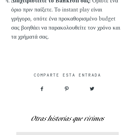
Διαχειριστείτε το Bankroll σας:
Ορίστε ένα
όριο πριν παίξετε. Το instant play είναι
γρήγορο, οπότε ένα προκαθορισμένο budget
σας βοηθάει να παρακολουθείτε τον χρόνο και
τα χρήματά σας.
COMPARTE ESTA ENTRADA
Otras historias que vivimos