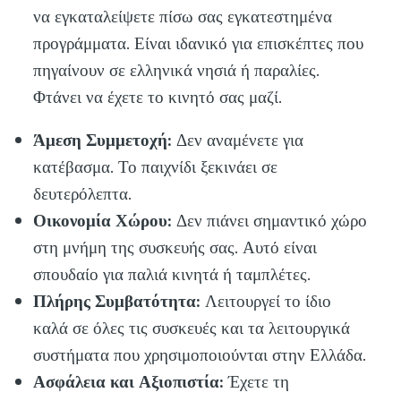
να εγκαταλείψετε πίσω σας εγκατεστημένα
προγράμματα. Είναι
ιδανικό
για επισκέπτες που
πηγαίνουν σε ελληνικά νησιά ή παραλίες.
Φτάνει να έχετε το κινητό σας μαζί.
Άμεση Συμμετοχή:
Δεν αναμένετε για
κατέβασμα. Το παιχνίδι ξεκινάει σε
δευτερόλεπτα.
Οικονομία Χώρου:
Δεν πιάνει σημαντικό χώρο
στη μνήμη της συσκευής σας. Αυτό είναι
σπουδαίο για παλιά κινητά ή ταμπλέτες.
Πλήρης Συμβατότητα:
Λειτουργεί το ίδιο
καλά σε όλες τις συσκευές και τα λειτουργικά
συστήματα που χρησιμοποιούνται στην Ελλάδα.
Ασφάλεια και Αξιοπιστία:
Έχετε τη