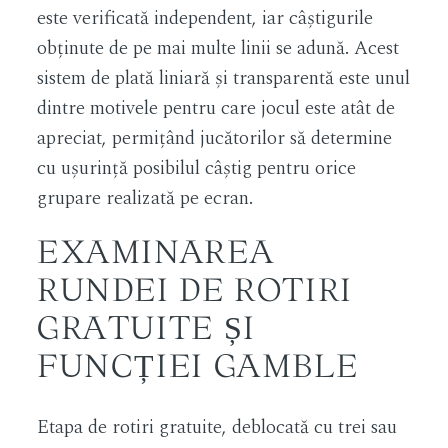
este verificată independent, iar câștigurile
obținute de pe mai multe linii se adună. Acest
sistem de plată liniară și transparentă este unul
dintre motivele pentru care jocul este atât de
apreciat, permițând jucătorilor să determine
cu ușurință posibilul câștig pentru orice
grupare realizată pe ecran.
EXAMINAREA
RUNDEI DE ROTIRI
GRATUITE ȘI
FUNCȚIEI GAMBLE
Etapa de rotiri gratuite, deblocată cu trei sau