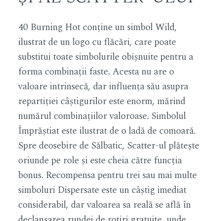
40 Burning Hot conține un simbol Wild,
ilustrat de un logo cu flăcări, care poate
substitui toate simbolurile obișnuite pentru a
forma combinații faste. Acesta nu are o
valoare intrinsecă, dar influența său asupra
repartiției câștigurilor este enorm, mărind
numărul combinațiilor valoroase. Simbolul
Împrăștiat este ilustrat de o ladă de comoară.
Spre deosebire de Sălbatic, Scatter-ul plătește
oriunde pe role și este cheia către funcția
bonus. Recompensa pentru trei sau mai multe
simboluri Dispersate este un câștig imediat
considerabil, dar valoarea sa reală se află în
declanșarea rundei de rotiri gratuite, unde