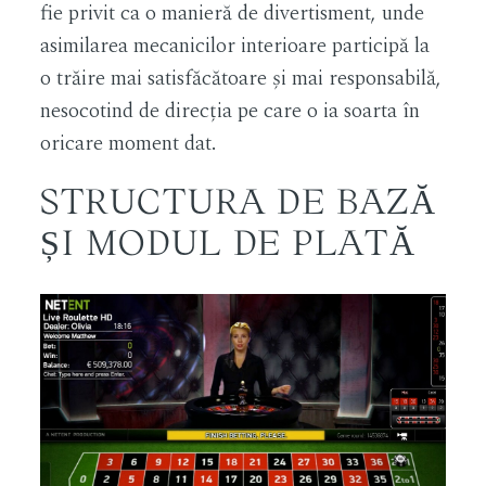
fie privit ca o manieră de divertisment, unde
asimilarea mecanicilor interioare participă la
o trăire mai satisfăcătoare și mai responsabilă,
nesocotind de direcția pe care o ia soarta în
oricare moment dat.
STRUCTURA DE BAZĂ
ȘI MODUL DE PLATĂ