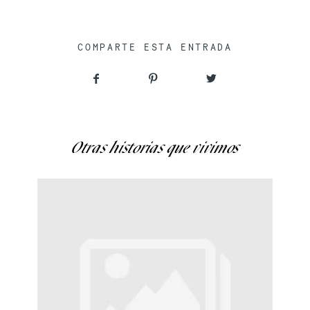
COMPARTE ESTA ENTRADA
Otras historias que vivimos