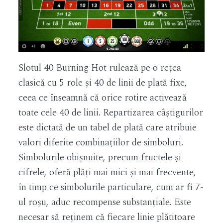
Slotul 40 Burning Hot rulează pe o rețea
clasică cu 5 role și 40 de linii de plată fixe,
ceea ce înseamnă că orice rotire activează
toate cele 40 de linii. Repartizarea câștigurilor
este dictată de un tabel de plată care atribuie
valori diferite combinațiilor de simboluri.
Simbolurile obișnuite, precum fructele și
cifrele, oferă plăți mai mici și mai frecvente,
în timp ce simbolurile particulare, cum ar fi 7-
ul roșu, aduc recompense substanțiale. Este
necesar să reținem că fiecare linie plătitoare