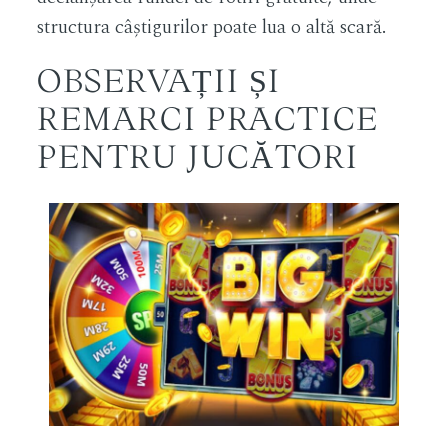
structura câștigurilor poate lua o altă scară.
OBSERVAȚII ȘI
REMARCI PRACTICE
PENTRU JUCĂTORI