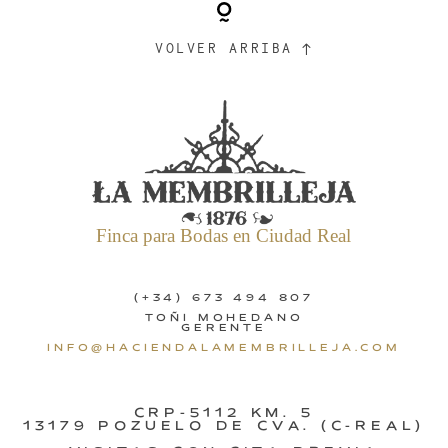
VOLVER ARRIBA
Finca para Bodas en Ciudad Real
(+34) 673 494 807
TOÑI MOHEDANO
GERENTE
INFO@HACIENDALAMEMBRILLEJA.COM
CRP-5112 KM. 5
13179 POZUELO DE CVA. (C-REAL)