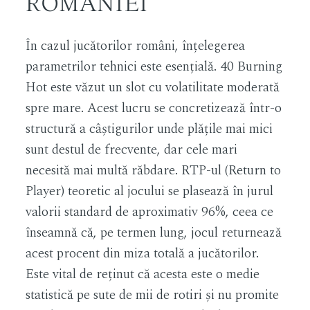
ROMÂNIEI
În cazul jucătorilor români, înțelegerea
parametrilor tehnici este esențială. 40 Burning
Hot este văzut un slot cu volatilitate moderată
spre mare. Acest lucru se concretizează într-o
structură a câștigurilor unde plățile mai mici
sunt destul de frecvente, dar cele mari
necesită mai multă răbdare. RTP-ul (Return to
Player) teoretic al jocului se plasează în jurul
valorii standard de aproximativ 96%, ceea ce
înseamnă că, pe termen lung, jocul returnează
acest procent din miza totală a jucătorilor.
Este vital de reținut că acesta este o medie
statistică pe sute de mii de rotiri și nu promite