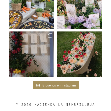
Síguenos en Instagram
© 2026 HACIENDA LA MEMBRILLEJA