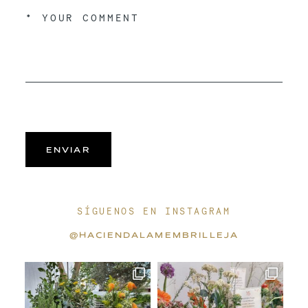
ENVIAR
SÍGUENOS EN INSTAGRAM
@HACIENDALAMEMBRILLEJA