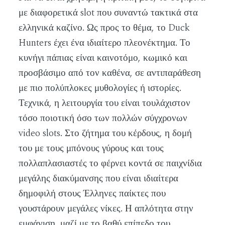
με διαφορετικά slot που συναντώ τακτικά στα
ελληνικά καζίνο. Ως προς το θέμα, το Duck
Hunters έχει ένα ιδιαίτερο πλεονέκτημα. Το
κυνήγι πάπιας είναι καινοτόμο, κωμικό και
προσβάσιμο από τον καθένα, σε αντιπαράθεση
με πιο πολύπλοκες μυθολογίες ή ιστορίες.
Τεχνικά, η λειτουργία του είναι τουλάχιστον
τόσο ποιοτική όσο των πολλών σύγχρονων
video slots. Στο ζήτημα του κέρδους, η δομή
του με τους μπόνους γύρους και τους
πολλαπλασιαστές το φέρνει κοντά σε παιχνίδια
μεγάλης διακύμανσης που είναι ιδιαίτερα
δημοφιλή στους Έλληνες παίκτες που
γουστάρουν μεγάλες νίκες. Η απλότητα στην
εμφάνιση, μαζί με το βαθύ επίπεδο του