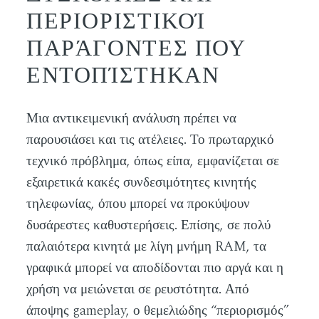
ΠΕΡΙΟΡΙΣΤΙΚΟΊ
ΠΑΡΆΓΟΝΤΕΣ ΠΟΥ
ΕΝΤΟΠΊΣΤΗΚΑΝ
Μια αντικειμενική ανάλυση πρέπει να
παρουσιάσει και τις ατέλειες. Το πρωταρχικό
τεχνικό πρόβλημα, όπως είπα, εμφανίζεται σε
εξαιρετικά κακές συνδεσιμότητες κινητής
τηλεφωνίας, όπου μπορεί να προκύψουν
δυσάρεστες καθυστερήσεις. Επίσης, σε πολύ
παλαιότερα κινητά με λίγη μνήμη RAM, τα
γραφικά μπορεί να αποδίδονται πιο αργά και η
χρήση να μειώνεται σε ρευστότητα. Από
άποψης gameplay, ο θεμελιώδης “περιορισμός”