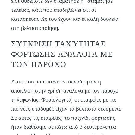
slot ουδέποτε δεν σταμάτησε ή “σταμάτησε”
τελείως, κάτι που υποδηλώνει ότι οι
κατασκευαστές του έχουν κάνει καλή δουλειά
στη βελτιστοποίηση.
ΣΎΓΚΡΙΣΗ ΤΑΧΎΤΗΤΑΣ
ΦΌΡΤΩΣΗΣ ΑΝΆΛΟΓΑ ΜΕ
ΤΟΝ ΠΆΡΟΧΟ
Αυτό που μου έκανε εντύπωση ήταν η
απόκλιση στην χρήση ανάλογα με τον πάροχο
τηλεφωνίας. Φυσιολογικά, οι εταιρείες με τις
πιο νέες υποδομές είχαν τα βέλτιστα δεδομένα.
Σε αυτές τις εταιρείες, το παιχνίδι φόρτωσης
ήταν διαθέσιμο σε κάτω από 3 δευτερόλεπτα