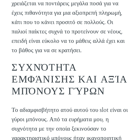
χρειάζεται να ποντάρεις μεγάλα ποσά για να
έχεις πιθανότητα για μια αξιοπρεπή πληρωμή,
κάτι που το κάνει προσιτό σε πολλούς. Οι
παλιοί παίκτες συχνά το προτείνουν σε νέους,
επειδή είναι εύκολο να το μάθεις αλλά έχει και
το βάθος για να σε κρατήσει.
ΣΥΧΝΌΤΗΤΑ
ΕΜΦΆΝΙΣΗΣ ΚΑΙ ΑΞΊΑ
ΜΠΌΝΟΥΣ ΓΎΡΩΝ
Το αδιαμφισβήτητο ατού αυτού του slot είναι οι
γύροι μπόνους. Από τα ευρήματα μου, η
συχνότητα με την οποία ξεκινούσαν το
χαρακτηριστικό μπόνους ήταν ικανοποιητική