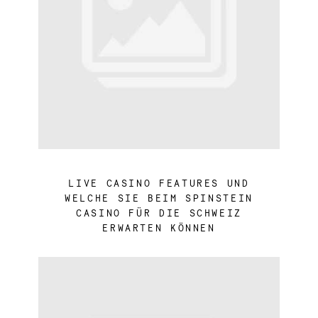
LIVE CASINO FEATURES UND
WELCHE SIE BEIM SPINSTEIN
CASINO FÜR DIE SCHWEIZ
ERWARTEN KÖNNEN