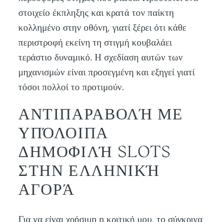
στοιχείο έκπληξης και κρατά τον παίκτη
κολλημένο στην οθόνη, γιατί ξέρει ότι κάθε
περιστροφή εκείνη τη στιγμή κουβαλάει
τεράστιο δυναμικό. Η σχεδίαση αυτών των
μηχανισμών είναι προσεγμένη και εξηγεί γιατί
τόσοι πολλοί το προτιμούν.
ΑΝΤΙΠΑΡΑΒΟΛΉ ΜΕ
ΥΠΌΛΟΙΠΑ
ΔΗΜΟΦΙΛΉ SLOTS
ΣΤΗΝ ΕΛΛΗΝΙΚΉ
ΑΓΟΡΆ
Για να είναι χρήσιμη η κριτική μου, το σύγκρινα