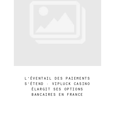
L’ÉVENTAIL DES PAIEMENTS
S’ÉTEND : VIPLUCK CASINO
ÉLARGIT SES OPTIONS
BANCAIRES EN FRANCE