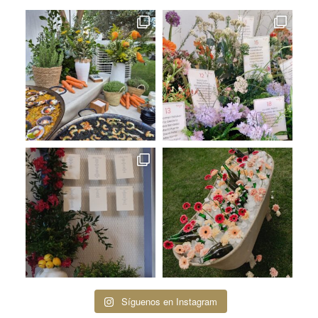
Síguenos en Instagram