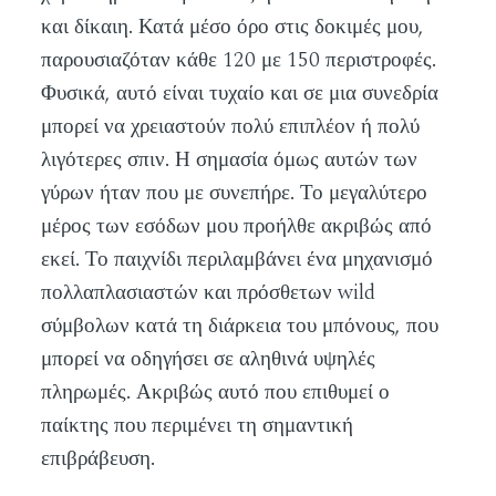
και δίκαιη. Κατά μέσο όρο στις δοκιμές μου,
παρουσιαζόταν κάθε 120 με 150 περιστροφές.
Φυσικά, αυτό είναι τυχαίο και σε μια συνεδρία
μπορεί να χρειαστούν πολύ επιπλέον ή πολύ
λιγότερες σπιν. Η σημασία όμως αυτών των
γύρων ήταν που με συνεπήρε. Το μεγαλύτερο
μέρος των εσόδων μου προήλθε ακριβώς από
εκεί. Το παιχνίδι περιλαμβάνει ένα μηχανισμό
πολλαπλασιαστών και πρόσθετων wild
σύμβολων κατά τη διάρκεια του μπόνους, που
μπορεί να οδηγήσει σε αληθινά υψηλές
πληρωμές. Ακριβώς αυτό που επιθυμεί ο
παίκτης που περιμένει τη σημαντική
επιβράβευση.