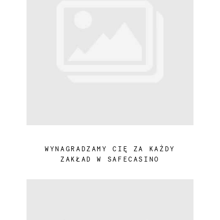
WYNAGRADZAMY CIĘ ZA KAŻDY
ZAKŁAD W SAFECASINO