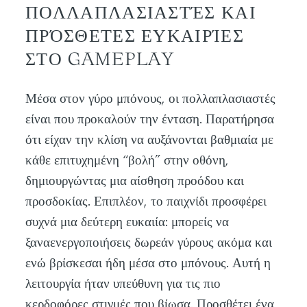
ΠΟΛΛΑΠΛΑΣΙΑΣΤΈΣ ΚΑΙ
ΠΡΌΣΘΕΤΕΣ ΕΥΚΑΙΡΊΕΣ
ΣΤΟ GAMEPLAY
Μέσα στον γύρο μπόνους, οι πολλαπλασιαστές
είναι που προκαλούν την ένταση. Παρατήρησα
ότι είχαν την κλίση να αυξάνονται βαθμιαία με
κάθε επιτυχημένη “βολή” στην οθόνη,
δημιουργώντας μια αίσθηση προόδου και
προσδοκίας. Επιπλέον, το παιχνίδι προσφέρει
συχνά μια δεύτερη ευκαιία: μπορείς να
ξαναενεργοποιήσεις δωρεάν γύρους ακόμα και
ενώ βρίσκεσαι ήδη μέσα στο μπόνους. Αυτή η
λειτουργία ήταν υπεύθυνη για τις πιο
κερδοφόρες στιγμές που βίωσα. Προσθέτει ένα