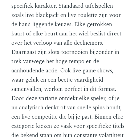
specifiek karakter. Standaard tafelspellen
zoals live blackjack en live roulette zijn voor
de hand liggende keuzes. Elke getrokken
kaart of elke beurt aan het wiel beslist direct
over het verloop van alle deelnemers.
Daarnaast zijn slots-toernooien bijzonder in
trek vanwege het hoge tempo en de
aanhoudende actie. Ook live game shows,
waar geluk en een beetje vaardigheid
samenvallen, werken perfect in dit format.
Door deze variatie ontdekt elke speler, of je
nu analytisch denkt of van snelle spins houdt,
een live competitie die bij je past. Binnen elke
categorie kiezen ze vaak voor specifieke titels
die bekend staan om hun constante volatiliteit