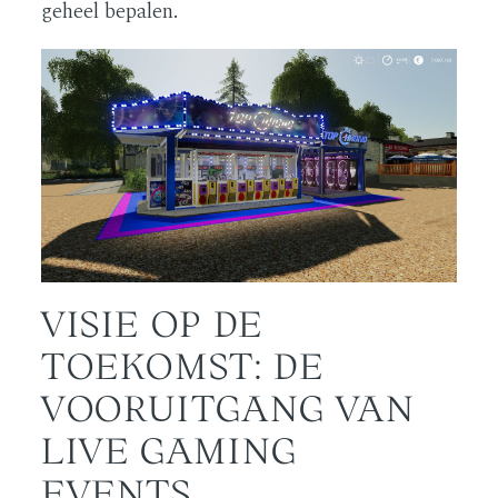
geheel bepalen.
VISIE OP DE
TOEKOMST: DE
VOORUITGANG VAN
LIVE GAMING
EVENTS