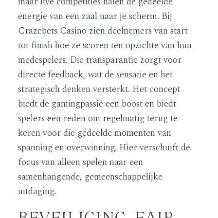
maar live competities halen de gedeelde
energie van een zaal naar je scherm. Bij
Crazebets Casino zien deelnemers van start
tot finish hoe ze scoren ten opzichte van hun
medespelers. Die transparantie zorgt voor
directe feedback, wat de sensatie en het
strategisch denken versterkt. Het concept
biedt de gamingpassie een boost en biedt
spelers een reden om regelmatig terug te
keren voor die gedeelde momenten van
spanning en overwinning. Hier verschuift de
focus van alleen spelen naar een
samenhangende, gemeenschappelijke
uitdaging.
BEVEILIGING, FAIR