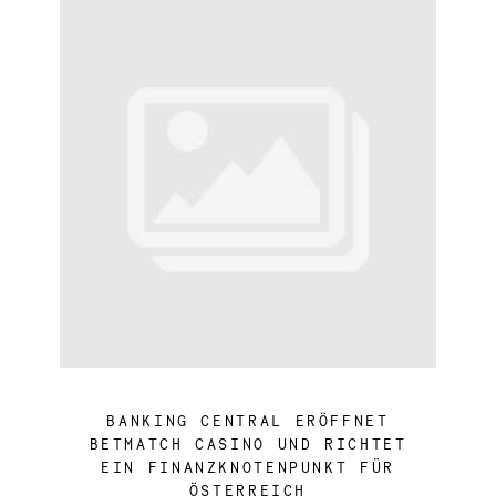
BANKING CENTRAL ERÖFFNET
BETMATCH CASINO UND RICHTET
EIN FINANZKNOTENPUNKT FÜR
ÖSTERREICH