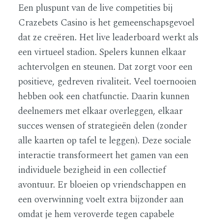
Een pluspunt van de live competities bij
Crazebets Casino is het gemeenschapsgevoel
dat ze creëren. Het live leaderboard werkt als
een virtueel stadion. Spelers kunnen elkaar
achtervolgen en steunen. Dat zorgt voor een
positieve, gedreven rivaliteit. Veel toernooien
hebben ook een chatfunctie. Daarin kunnen
deelnemers met elkaar overleggen, elkaar
succes wensen of strategieën delen (zonder
alle kaarten op tafel te leggen). Deze sociale
interactie transformeert het gamen van een
individuele bezigheid in een collectief
avontuur. Er bloeien op vriendschappen en
een overwinning voelt extra bijzonder aan
omdat je hem veroverde tegen capabele