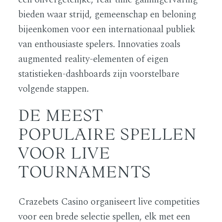
bieden waar strijd, gemeenschap en beloning
bijeenkomen voor een internationaal publiek
van enthousiaste spelers. Innovaties zoals
augmented reality-elementen of eigen
statistieken-dashboards zijn voorstelbare
volgende stappen.
DE MEEST
POPULAIRE SPELLEN
VOOR LIVE
TOURNAMENTS
Crazebets Casino organiseert live competities
voor een brede selectie spellen, elk met een