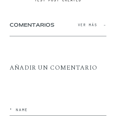
TEST POST CREATED
COMENTARIOS
VER MÁS
AÑADIR UN COMENTARIO