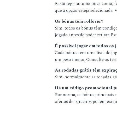
Basta registar uma nova conta, 
que a opção esteja selecionada. 
Os bónus têm rollover?
Sim, todos os bónus têm condiçõe
jogado antes de poder retirar. E
É possível jogar em todos os
Cada bónus tem uma lista de jog
um peso menor. Consulte os ter
As rodadas grátis têm expira
Sim, normalmente as rodadas grát
Há um código promocional pa
Por norma, os bónus principais 
ofertas de parceiros podem exig