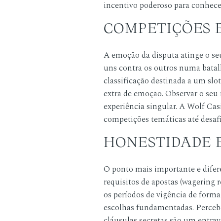
incentivo poderoso para conhecer
COMPETIÇÕES E
A emoção da disputa atinge o seu
uns contra os outros numa batalh
classificação destinada a um slo
extra de emoção. Observar o seu 
experiência singular. A Wolf Ca
competições temáticas até desaf
HONESTIDADE E
O ponto mais importante e difer
requisitos de apostas (wagering 
os períodos de vigência de forma
escolhas fundamentadas. Perceb
cláusulas secretas são um entr