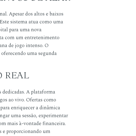
l. Apesar dos altos e baixos
. Este sistema atua como uma
pital para uma nova
osta com um entretenimento
na de jogo intenso. O
, oferecendo uma segunda
O REAL
 dedicadas. A plataforma
ogos ao vivo. Ofertas como
para enriquecer a dinâmica
longar uma sessão, experimentar
com mais à-vontade financeira.
ots e proporcionando um