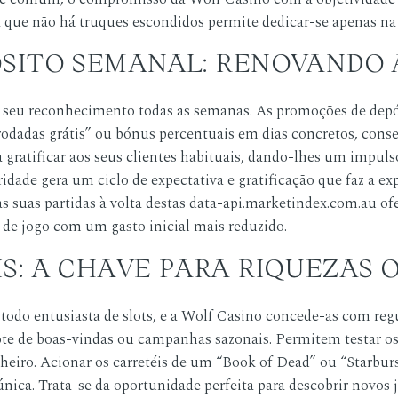
eza que não há truques escondidos permite dedicar-se apenas na
ÓSITO SEMANAL: RENOVANDO 
o seu reconhecimento todas as semanas. As promoções de depó
rodadas grátis” ou bónus percentuais em dias concretos, co
sa gratificar aos seus clientes habituais, dando-lhes um impul
ridade gera um ciclo de expectativa e gratificação que faz a e
s suas partidas à volta destas
data-api.marketindex.com.au
ofe
de jogo com um gasto inicial mais reduzido.
S: A CHAVE PARA RIQUEZAS 
 todo entusiasta de slots, e a Wolf Casino concede-as com reg
te de boas-vindas ou campanhas sazonais. Permitem testar os
heiro. Acionar os carretéis de um “Book of Dead” ou “Starburs
ica. Trata-se da oportunidade perfeita para descobrir novos j