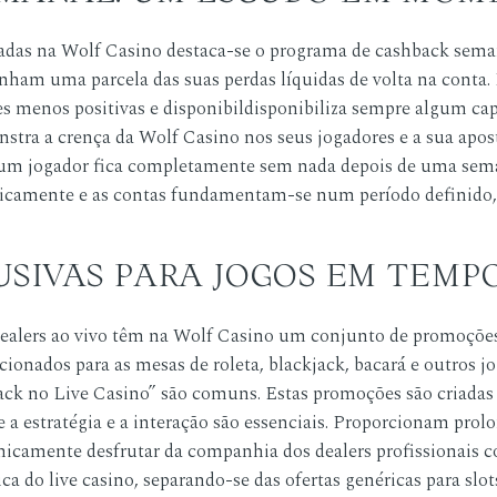
adas na Wolf Casino destaca-se o programa de cashback semana
ham uma parcela das suas perdas líquidas de volta na conta
es menos positivas e disponibildisponibiliza sempre algum ca
nstra a crença da Wolf Casino nos seus jogadores e a sua ap
hum jogador fica completamente sem nada depois de uma sema
icamente e as contas fundamentam-se num período definido
SIVAS PARA JOGOS EM TEMP
ealers ao vivo têm na Wolf Casino um conjunto de promoções
ionados para as mesas de roleta, blackjack, bacará e outros j
ck no Live Casino” são comuns. Estas promoções são criadas 
de a estratégia e a interação são essenciais. Proporcionam pro
unicamente desfrutar da companhia dos dealers profissionais 
tica do live casino, separando-se das ofertas genéricas para sl