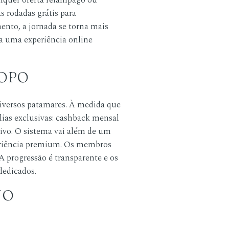
alquer oferta relâmpago ou
s rodadas grátis para
nto, a jornada se torna mais
ra uma experiência online
TOPO
iversos patamares. À medida que
lias exclusivas: cashback mensal
ativo. O sistema vai além de um
periência premium. Os membros
 progressão é transparente e os
dedicados.
NO