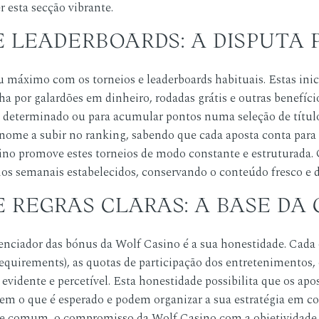
 esta secção vibrante.
 LEADERBOARDS: A DISPUTA
 máximo com os torneios e leaderboards habituais. Estas inic
a por galardões em dinheiro, rodadas grátis e outras benefíci
t determinado ou para acumular pontos numa seleção de título
nome a subir no ranking, sabendo que cada aposta conta para a
sino promove estes torneios de modo constante e estruturada.
ios semanais estabelecidos, conservando o conteúdo fresco e 
 REGRAS CLARAS: A BASE DA
enciador das bónus da Wolf Casino é a sua honestidade. Cada 
requirements), as quotas de participação dos entretenimentos,
 evidente e percetível. Esta honestidade possibilita que os a
em o que é esperado e podem organizar a sua estratégia em 
ave comum, o compromisso da Wolf Casino com a objetividade 