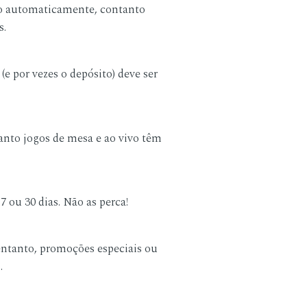
ado automaticamente, contanto
s.
e por vezes o depósito) deve ser
anto jogos de mesa e ao vivo têm
 ou 30 dias. Não as perca!
entanto, promoções especiais ou
.