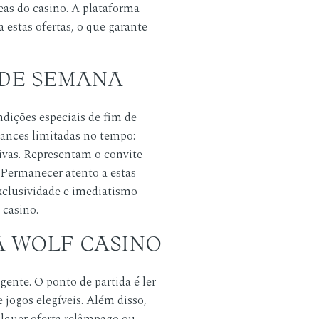
eas do casino. A plataforma
estas ofertas, o que garante
 DE SEMANA
dições especiais de fim de
ances limitadas no tempo:
ivas. Representam o convite
Permanecer atento a estas
exclusividade e imediatismo
 casino.
A WOLF CASINO
ente. O ponto de partida é ler
 jogos elegíveis. Além disso,