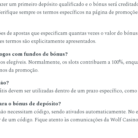
fazer um primeiro depósito qualificado e o bónus será credit
Verifique sempre os termos específicos na página de promoçõe
s de apostas que especificam quantas vezes o valor do bónus (
stes termos são explicitamente apresentados.
 jogos com fundos de bónus?
os elegíveis. Normalmente, os slots contribuem a 100%, enqu
mos da promoção.
ção?
is devem ser utilizadas dentro de um prazo específico, como 7
ra o bónus de depósito?
não necessitam código, sendo ativados automaticamente. No 
ir de um código. Fique atento às comunicações da Wolf Casino