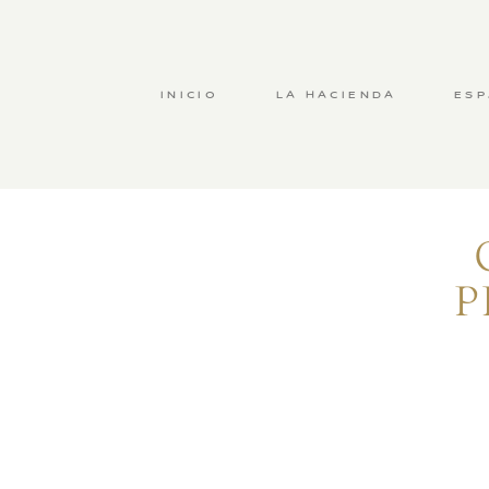
INICIO
LA HACIENDA
ESP
P