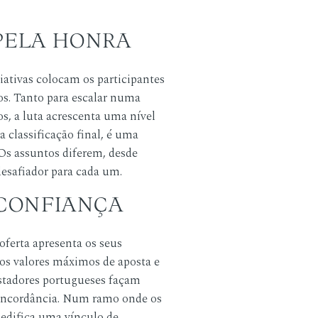
 PELA HONRA
iativas colocam os participantes
os. Tanto para escalar numa
s, a luta acrescenta uma nível
 classificação final, é uma
 Os assuntos diferem, desde
desafiador para cada um.
 CONFIANÇA
oferta apresenta os seus
 os valores máximos de aposta e
postadores portugueses façam
concordância. Num ramo onde os
edifica uma vínculo de