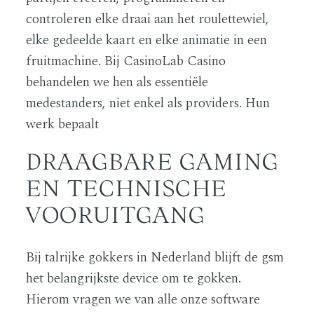
controleren elke draai aan het roulettewiel,
elke gedeelde kaart en elke animatie in een
fruitmachine. Bij CasinoLab Casino
behandelen we hen als essentiële
medestanders, niet enkel als providers. Hun
werk bepaalt
DRAAGBARE GAMING
EN TECHNISCHE
VOORUITGANG
Bij talrijke gokkers in Nederland blijft de gsm
het belangrijkste device om te gokken.
Hierom vragen we van alle onze software