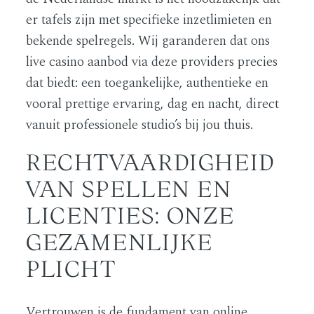
er tafels zijn met specifieke inzetlimieten en
bekende spelregels. Wij garanderen dat ons
live casino aanbod via deze providers precies
dat biedt: een toegankelijke, authentieke en
vooral prettige ervaring, dag en nacht, direct
vanuit professionele studio’s bij jou thuis.
RECHTVAARDIGHEID
VAN SPELLEN EN
LICENTIES: ONZE
GEZAMENLIJKE
PLICHT
Vertrouwen is de fundament van online