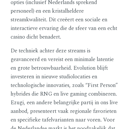
opties (inclusief Nederlands sprekend
personeel) en een kristalheldere
streamkwaliteit. Dit creëert een sociale en
interactieve ervaring die de sfeer van een echt
casino dicht benadert.
De techniek achter deze streams is
geavanceerd en vereist een minimale latentie
en grote betrouwbaarheid. Evolution blijft
investeren in nieuwe studiolocaties en
technologische innovaties, zoals “First Person”
hybrides die RNG en live gaming combineren.
Ezugi, een andere belangrijke partij in ons live
aanbod, presenteert vaak regionale favorieten
en specifieke tafelvarianten naar voren. Voor
de Nederlandse markt is het noodzakelijk dat