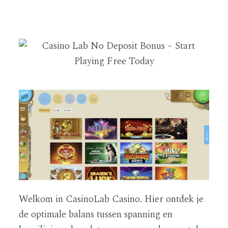
CONTACTO
REDES
Welkom in CasinoLab Casino. Hier ontdek je
de optimale balans tussen spanning en