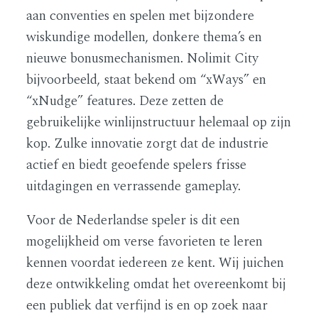
aan conventies en spelen met bijzondere
wiskundige modellen, donkere thema’s en
nieuwe bonusmechanismen. Nolimit City
bijvoorbeeld, staat bekend om “xWays” en
“xNudge” features. Deze zetten de
gebruikelijke winlijnstructuur helemaal op zijn
kop. Zulke innovatie zorgt dat de industrie
actief en biedt geoefende spelers frisse
uitdagingen en verrassende gameplay.
Voor de Nederlandse speler is dit een
mogelijkheid om verse favorieten te leren
kennen voordat iedereen ze kent. Wij juichen
deze ontwikkeling omdat het overeenkomt bij
een publiek dat verfijnd is en op zoek naar