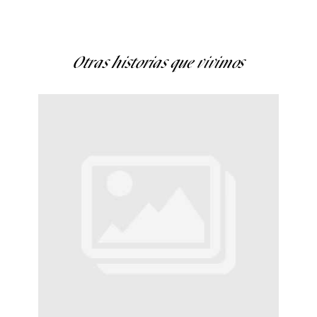
Otras historias que vivimos