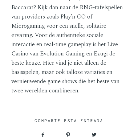
Baccarat? Kijk dan naar de RNG-tafelspellen
van providers zoals Play’n GO of
Microgaming voor een snelle, solitaire
ervaring. Voor de authentieke sociale
interactie en real-time gameplay is het Live
Casino van Evolution Gaming en Ezugi de
beste keuze. Hier vind je niet alleen de
basisspelen, maar ook talloze variaties en
vernieuwende game shows die het beste van
twee werelden combineren.
COMPARTE ESTA ENTRADA