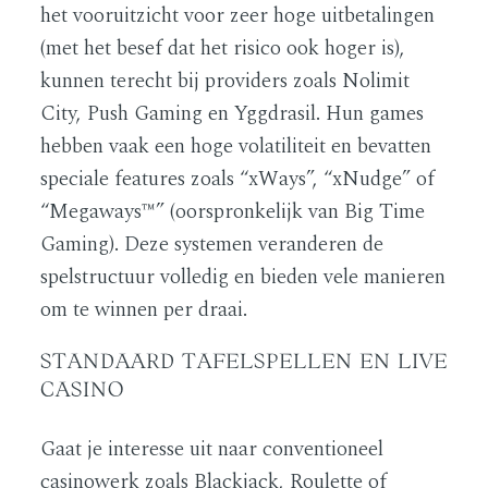
het vooruitzicht voor zeer hoge uitbetalingen
(met het besef dat het risico ook hoger is),
kunnen terecht bij providers zoals Nolimit
City, Push Gaming en Yggdrasil. Hun games
hebben vaak een hoge volatiliteit en bevatten
speciale features zoals “xWays”, “xNudge” of
“Megaways™” (oorspronkelijk van Big Time
Gaming). Deze systemen veranderen de
spelstructuur volledig en bieden vele manieren
om te winnen per draai.
STANDAARD TAFELSPELLEN EN LIVE
CASINO
Gaat je interesse uit naar conventioneel
casinowerk zoals Blackjack, Roulette of