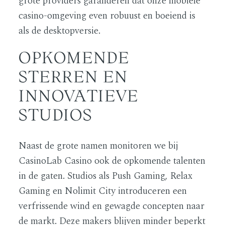
grote providers garanderen dat onze mobiele
casino-omgeving even robuust en boeiend is
als de desktopversie.
OPKOMENDE
STERREN EN
INNOVATIEVE
STUDIOS
Naast de grote namen monitoren we bij
CasinoLab Casino ook de opkomende talenten
in de gaten. Studios als Push Gaming, Relax
Gaming en Nolimit City introduceren een
verfrissende wind en gewagde concepten naar
de markt. Deze makers blijven minder beperkt