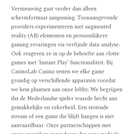
Vernieuwing gaat verder dan alleen
schermformaat aanpassing. Toonaangevende
providers experimenteren met augmented
reality (AR) elementen en persoonlijkere
gaming ervaringen via verfijnde data-analyse.
Ook reageren ze in op de behoefte aan vlotte
games met ‘Instant Play’ functionaliteit. Bij
CasinoLab Casino testen we elke game
grondig op verschillende apparaten voordat
we hem plaatsen aan onze lobby. We begrijpen
dat de Nederlandse speler waarde hecht aan
gemakkelijke en zekerheid. Een stotende
stream of een game die blijft hangen is niet
aanvaardbaar. Onze partnerschappen met